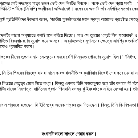
য়। কংগ্রেসের মোট সদস্যের মাত্র দুজন ভোট দেন বিলটির বিপক্ষে। পক্ষে ভোট দেন প্রায় 
উনিস্ট পার্টিকে (সিসিপি) শুদ্ধীকরণ অভিযানেই। দলের যে অংশটি তাঁর সর্বশক্তিমত্তার ক্
্টে প্রতিনিধিদের উদ্দেশে বলেন, ‘জাতীয় পুনর্জাগরণের মহান স্বপ্ন আমাদের প্রচেষ্টার ক্ষেত
ে দেশটির কালো অধ্যায়ের কথাই মনে করিয়ে দিচ্ছে। মাও সে-তুংয়ের ‘গ্রেট লিপ ফরোয়ার্ড’ 
শটিতে বিরুদ্ধাচরণের সুযোগ কমে আসবে। অব্যাহতভাবে সুশাসনের ক্ষেত্রে আবশ্যিক তর্কাতর্
দেশকেও প্রভাবিত করবে।
আজকের চীনের তুলনায় মাও সে-তুংয়ের সময়ে বেশি ভিন্নমত পোষণের সুযোগ ছিল।’ ‘সিইও, চ
ে।
সি চিন পিংয়ের বিরুদ্ধে যাওয়া মানে কারও রাজনীতি ও ক্যারিয়ার নিজেই শেষ করে দেওয়া এবং
ন পিংয়ের নেতৃত্ব মেনে নিতে বাধ্য। কিন্তু একবার তিনি ক্ষমতাচ্যুত হলে তাঁর কপালে কী ঘটবে? 
র সাবেক নিরাপত্তা সার্ভিসের প্রধান পিএসসি সদস্য ঝু ইয়ংকাংকে সরিয়ে দেওয়া হয়। তাঁর 
 এ প্রসঙ্গে বলেছেন, সি ইতিমধ্যে অনেক শত্রুর জন্ম দিয়েছেন। কিন্তু তিনি কি নিশ্চয়তা
সংবাদটি ভালো লাগলে শেয়ার করুন।