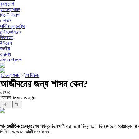
বাংলাদেশ
ইন্টারন্যাশনাল
সিলেট বিভাগ
স্পোর্টস
মার্কিন যুক্তরাষ্ট্র
এন্টারটেইনমেন্ট
নিউইয়র্ক
ইউরোপ
জাতীয়
তারুণ্য
সময়ের প্রলাপ
ইন্টারন্যাশনাল
›
টপ নিউজ
আজীবনের জন্য শাসন কেন?
লেখক:
প্রকাশ: ৮ years ago
অ+
অ-
আন্তর্জাতিক ডেস্কঃ
শেষ পর্যন্ত উপেক্ষাই করা হলো ভিন্নমত। ভিন্নমতকে তোয়াক্কা না ক
তিনি। সম্ভবত আজীবনের জন্য।