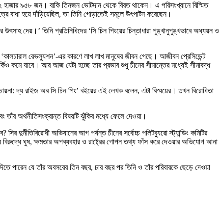
সবাই—২ হাজার ৯৫৮ জন। বাকি তিনজন ভোটদান থেকে বিরত থাকেন। এ পরিসংখ্যানে বিস্মিত
ষেত্রে বাধা হয়ে দাঁড়িয়েছিল, তা তিনি গোড়াতেই সমূলে উৎপাটন করেছেন।
্রে উৎসাহ দেয়।’ তিনি প্রতিনিধিদের ‘সি চিন পিংয়ের চিন্তাধারা পুঙ্খানুপুঙ্খভাবে অধ্যয়ন ও
ও ‘কালচারাল রেভল্যুশন’-এর কারণে লাখ লাখ মানুষের জীবন গেছে। আজীবন প্রেসিডেন্ট
কিও কমে যাবে। আর আজ যেটা হচ্ছে তার প্রভাব শুধু চীনের সীমান্তের মধ্যেই সীমাবদ্ধ
ায়না: দ্য রাইজ অব সি চিন পিং’ বইয়ের এই লেখক বলেন, এটা বিস্ময়ের। তখন বিরোধিতা
 তাঁর অর্থনীতিসংক্রান্ত বিষয়টি ঝুঁকির মধ্যে ফেলে দেওয়া।
সির দুর্নীতিবিরোধী অভিযানের আগ পর্যন্ত চীনের সর্বোচ্চ পলিটব্যুরো স্ট্যান্ডিং কমিটির
বিরুদ্ধে ঘুষ, ক্ষমতার অপব্যবহার ও রাষ্ট্রের গোপন তথ্য ফাঁস করে দেওয়ার অভিযোগ আনা
 দিতে পারেন যে তাঁর অবসরের তিন বছর, চার বছর পর তিনি ও তাঁর পরিবারকে ছেড়ে দেওয়া