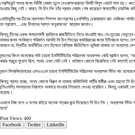
প্রেসিডেন্ট পদের জন্য নির্দিষ্ট মেয়াদ তুলে দেওয়াসংক্রান্ত বিলটি বিপুল ভোটে পাস হ
হওয়ার কিছু নেই। কারণ, সি চিন পিং তাঁর প্রথম মেয়াদ শেষ করেছেন ক্ষমতাসীন চায়নিজ কমি
ভোটাভুটির পর চীনের ন্যাশনাল পিপলস কংগ্রেসের (এনপিসি) চেয়ারম্যান ঝাং দেজিয়াং পার্লামেন
তা প্রয়োগ…এবং চীনাদের স্বপ্ন অনুধাবনের’ আহ্বান জানান।
কিন্তু চীনের একক ক্ষমতাশালী ব্যক্তির রাজনীতিতে ফিরে যাওয়াটা মাও সে-তুংয়ের নেতৃত্ব
থাকার জন্য সংবিধানে পরিবর্তন আনাটা সি চিন পিংয়ের ক্যারিয়ারের জন্য ইতিবাচক হলেও দে
থাকবে না; দ্বিতীয় অর্থনীতির দেশ হিসেবে বৈশ্বিক জিডিপিতে ভূমিকা থাকায় তা অন্যান্য 
লন্ডনের কিংস কলেজের লাউ চায়না ইনস্টিটিউটের পরিচালক অধ্যাপক কেরি ব্রাউন বলেন, ‘
করার প্রচুর সুযোগ ছিল, অথচ এখন সেটা নেই। বর্তমানে কোনো বিরোধিতা নেই বললেই চল
লন্ডন বিশ্ববিদ্যালয়ের এসওএএস চায়না ইনস্টিটিউটের পরিচালক অধ্যাপক স্টিভ সাং বলেছেন, 
কিন্তু প্রশ্ন হচ্ছে, অন্য কোনো বিকল্প না থাকায় কমিউনিস্ট পার্টির কর্মীরা এখন হয়তো সি চি
(পিএসসি) সদস্যদের নিরাপদে অবসরে যাওয়ার নিশ্চয়তা দেওয়া হয়েছিল। কিন্তু এরপরই দেশটি
হয়েছে।
এভাবে নিজ দলে ও দলের বাইরে অনেক শত্রুর জন্ম দিয়েছেন সি চিন পিং। অধ্যাপক স্টিভ সাং
হবে?
Post Views:
400
Facebook
Twitter
LinkedIn