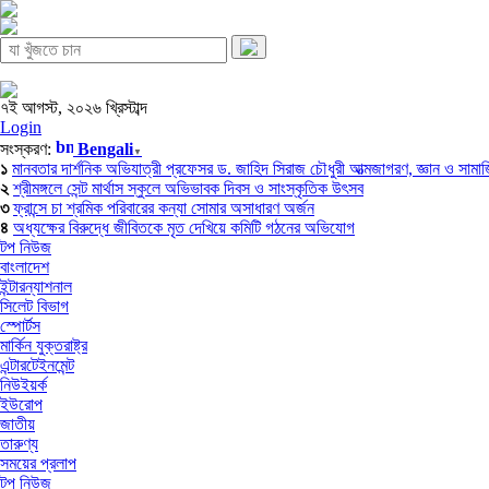
৭ই আগস্ট, ২০২৬ খ্রিস্টাব্দ
Login
সংস্করণ:
Bengali
▼
১
মানবতার দার্শনিক অভিযাত্রী প্রফেসর ড. জাহিদ সিরাজ চৌধুরী আত্মজাগরণ, জ্ঞান ও সামাজিক
২
শ্রীমঙ্গলে সেন্ট মার্থাস স্কুলে অভিভাবক দিবস ও সাংস্কৃতিক উৎসব
৩
ফ্রান্সে চা শ্রমিক পরিবারের কন্যা সোমার অসাধারণ অর্জন
৪
অধ্যক্ষের বিরুদ্ধে জীবিতকে মৃত দেখিয়ে কমিটি গঠনের অভিযোগ
টপ নিউজ
বাংলাদেশ
ইন্টারন্যাশনাল
সিলেট বিভাগ
স্পোর্টস
মার্কিন যুক্তরাষ্ট্র
এন্টারটেইনমেন্ট
নিউইয়র্ক
ইউরোপ
জাতীয়
তারুণ্য
সময়ের প্রলাপ
টপ নিউজ