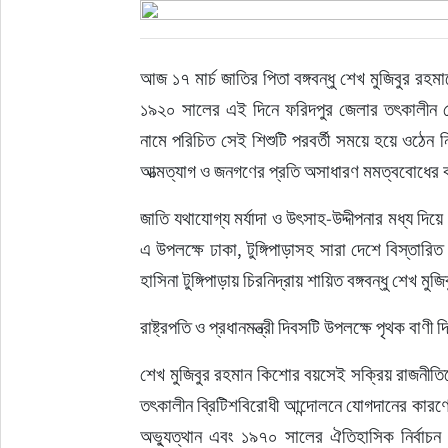
ইউরোপ
আজ ১৭ মার্চ জাতির পিতা বঙ্গবন্ধু শেখ মুজিবুর রহম
জাতীয়
১৯২০ সালের এই দিনে ফরিদপুর জেলার তৎকালীন গোপা
নামে পরিচিত সেই শিশুটি পরবর্তী সময়ে হয়ে ওঠেন নি
তারুণ্য
আত্মত্যাগ ও জনগণের প্রতি অসাধারণ মমত্ববোধের
সময়ের প্রলাপ
জাতি যথাযোগ্য মর্যাদা ও উৎসাহ-উদ্দীপনার মধ্য দিয়ে আজ দিবসটি উদ্‌যাপন করবে। দিনটিতে সর
এ উপলক্ষে ঢাকা, টুঙ্গিপাড়াসহ সারা দেশে বিস্তারিত
হাসিনা টুঙ্গিপাড়ায় চিরনিদ্রায় শায়িত বঙ্গবন্ধু শেখ ম
রাষ্ট্রপতি ও প্রধানমন্ত্রী দিবসটি উপলক্ষে পৃথক বাণী
শেখ মুজিবুর রহমান কিশোর বয়সেই সক্রিয় রাজনীতিত
তৎকালীন ব্রিটিশবিরোধী আন্দোলনে যোগদানের কার
অভ্যুত্থান এবং ১৯৭০ সালের ঐতিহাসিক নির্বাচন ও ম