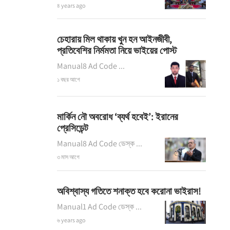
৪ years ago
চেহারায় মিল থাকায় খুন হন আইনজীবী,
প্রতিবেশির নির্মমতা নিয়ে ভাইয়ের পোস্ট
Manual8 Ad Code ...
১ বছর আগে
মার্কিন নৌ অবরোধ ‘ব্যর্থ হবেই’: ইরানের
প্রেসিডেন্ট
Manual8 Ad Code ডেস্ক ...
৩ মাস আগে
অবিশ্বাস্য গতিতে শনাক্ত হবে করোনা ভাইরাস!
Manual1 Ad Code ডেস্ক ...
৬ years ago