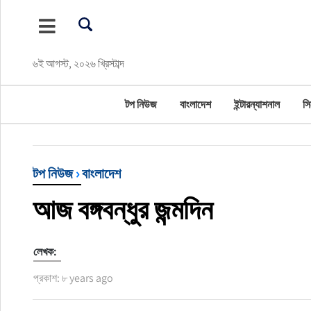
টপ নিউজ
৬ই আগস্ট, ২০২৬ খ্রিস্টাব্দ
বাংলাদেশ
টপ নিউজ
বাংলাদেশ
ইন্টারন্যাশনাল
সি
ইন্টারন্যাশনাল
সিলেট বিভাগ
টপ নিউজ
›
বাংলাদেশ
স্পোর্টস
আজ বঙ্গবন্ধুর জন্মদিন
মার্কিন যুক্তরাষ্ট্র
লেখক:
এন্টারটেইনমেন্ট
প্রকাশ: ৮ years ago
নিউইয়র্ক