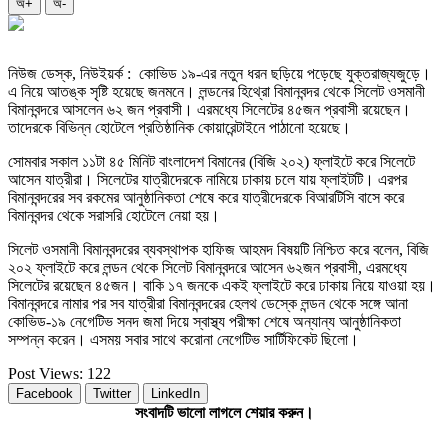
অ+
অ-
নিউজ ডেস্ক, নিউইয়র্ক : কোভিড ১৯-এর নতুন ধরন ছড়িয়ে পড়েছে যুক্তরাজ্যজুড়ে।
এ নিয়ে আতঙ্ক সৃষ্টি হয়েছে জনমনে। লন্ডনের হিথ্রো বিমানবন্দর থেকে সিলেট ওসমানী
বিমানবন্দরে আসলেন ৬২ জন প্রবাসী। এরমধ্যে সিলেটের ৪৫জন প্রবাসী রয়েছেন।
তাদেরকে বিভিন্ন হোটেলে প্রতিষ্ঠানিক কোয়ারেন্টাইনে পাঠানো হয়েছে।
সোমবার সকাল ১১টা ৪৫ মিনিট বাংলাদেশ বিমানের (বিজি ২০২) ফ্লাইটে করে সিলেটে
আসেন যাত্রীরা। সিলেটের যাত্রীদেরকে নামিয়ে ঢাকায় চলে যায় ফ্লাইটটি। এরপর
বিমানবন্দরের সব রকমের আনুষ্ঠানিকতা শেষে করে যাত্রীদেরকে বিআরটিসি বাসে করে
বিমানবন্দর থেকে সরাসরি হোটেলে নেয়া হয়।
সিলেট ওসমানী বিমানবন্দরের ব্যবস্থাপক হাফিজ আহমদ বিষয়টি নিশ্চিত করে বলেন, বিজি
২০২ ফ্লাইটে করে লন্ডন থেকে সিলেট বিমানবন্দরে আসেন ৬২জন প্রবাসী, এরমধ্যে
সিলেটের রয়েছেন ৪৫জন। বাকি ১৭ জনকে একই ফ্লাইটে করে ঢাকায় নিয়ে যাওয়া হয়।
বিমানবন্দরে নামার পর সব যাত্রীরা বিমানবন্দরের হেলথ ডেস্কে লন্ডন থেকে সঙ্গে আনা
কোভিড-১৯ নেগেটিভ সনদ জমা দিয়ে স্বাস্থ্য পরীক্ষা শেষে অন্যান্য আনুষ্ঠানিকতা
সম্পন্ন করেন। এসময় সবার সাথে করোনা নেগেটিভ সার্টিফিকেট ছিলো।
Post Views:
122
Facebook
Twitter
LinkedIn
সংবাদটি ভালো লাগলে শেয়ার করুন।