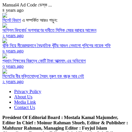
Manual4 Ad Code ডেস্ক ...
৪ years ago
সিলেট বিভাগ
এ সম্পর্কিত আরও পড়ুন:
অশ্লিল বিলবোর্ড অপসারণের দাবীতে সিসিক মেয়র বরাবরে আবেদন
২ years ago
ঝুঁকি নিয়ে মীরেরময়দানে বৈদ্যুতিক খুঁটির আগুন নেভালো পুলিশের নায়েক শফি
৬ years ago
প্রধান শিক্ষকের বিরুদ্ধে কোটি টাকা আত্মসাৎ এর অভিযোগ
৩ years ago
সিলেটের বীর মুক্তিযোদ্ধা সৈয়দ নুরুল হক খছরু আর নেই
২ years ago
Privacy Policy
About Us
Media Link
Contact Us
President Of Editorial Board :
Mostafa Kamal Majumder,
Editor In Chief :
Moinur Rahman Shueb,
Editor & Publisher :
Mahfuzur Rahman,
Managing Editor :
Foyjul Islam