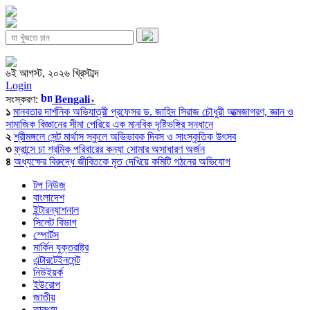
৬ই আগস্ট, ২০২৬ খ্রিস্টাব্দ
Login
সংস্করণ:
Bengali
▼
১
মানবতার দার্শনিক অভিযাত্রী প্রফেসর ড. জাহিদ সিরাজ চৌধুরী আত্মজাগরণ, জ্ঞান ও
সামাজিক বিজ্ঞানের সীমা পেরিয়ে এক মানবিক দৃষ্টিভঙ্গির সন্ধানে
২
শ্রীমঙ্গলে সেন্ট মার্থাস স্কুলে অভিভাবক দিবস ও সাংস্কৃতিক উৎসব
৩
ফ্রান্সে চা শ্রমিক পরিবারের কন্যা সোমার অসাধারণ অর্জন
৪
অধ্যক্ষের বিরুদ্ধে জীবিতকে মৃত দেখিয়ে কমিটি গঠনের অভিযোগ
টপ নিউজ
বাংলাদেশ
ইন্টারন্যাশনাল
সিলেট বিভাগ
স্পোর্টস
মার্কিন যুক্তরাষ্ট্র
এন্টারটেইনমেন্ট
নিউইয়র্ক
ইউরোপ
জাতীয়
তারুণ্য