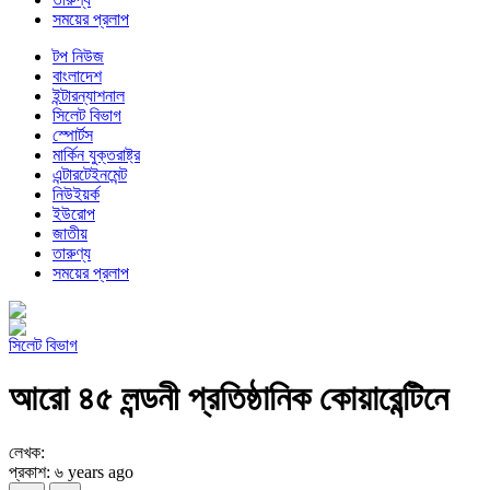
সময়ের প্রলাপ
টপ নিউজ
বাংলাদেশ
ইন্টারন্যাশনাল
সিলেট বিভাগ
স্পোর্টস
মার্কিন যুক্তরাষ্ট্র
এন্টারটেইনমেন্ট
নিউইয়র্ক
ইউরোপ
জাতীয়
তারুণ্য
সময়ের প্রলাপ
সিলেট বিভাগ
আরো ৪৫ লন্ডনী প্রতিষ্ঠানিক কোয়ারেন্টিনে
লেখক:
প্রকাশ: ৬ years ago