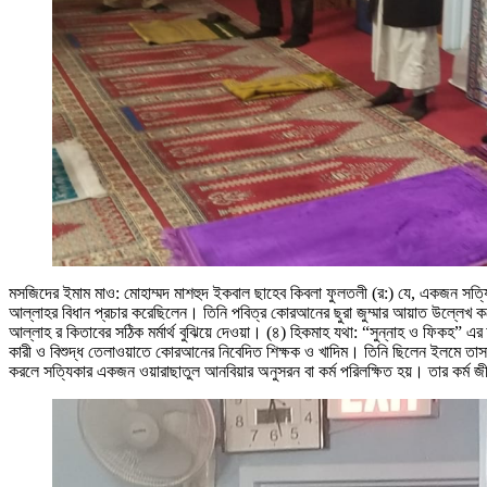
মসজিদের ইমাম মাও: মোহাম্মদ মাশহুদ ইকবাল ছাহেব কিবলা ফুলতলী (র:) যে, একজন সত্য
আল্লাহর বিধান প্রচার করেছিলেন। তিনি পবিত্র কোরআনের ছুরা জুম্মার আয়াত উল্লেখ ক
আল্লাহ র কিতাবের সঠিক মর্মার্থ বুঝিয়ে দেওয়া। (৪) হিকমাহ যথা: “সুন্নাহ ও ফিকহ” 
কারী ও বিশুদ্ধ তেলাওয়াতে কোরআনের নিবেদিত শিক্ষক ও খাদিম। তিনি ছিলেন ইলমে তাসাউফ
করলে সত্যিকার একজন ওয়ারাছাতুল আনবিয়ার অনুসরন বা কর্ম পরিলক্ষিত হয়। তার কর্ম