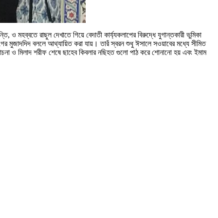
ও মহব্বতে রাছুল দেখাতে গিয়ে বেদাতী কার্য্যকলাপের বিরুদ্ধে যুগান্তকারী ভুমিকা
ের মুজাদদিদ বললে আথ্যায়িত করা যায়। তারঁ স্বরন শুধু ঈসালে সওয়াবের মধ্যে সীমিত
লোচনা ও মিলাদ শরীফ শেষে ছাহেব কিবলার নছিহত গুলো পাঠ করে শোনানো হয় এবং ইমাম