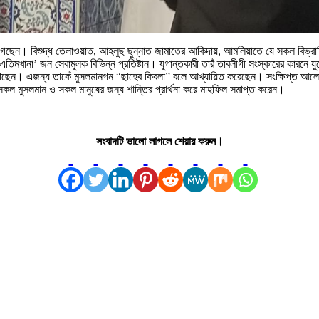
েন। বিশুদ্ধ তেলাওয়াত, আহলুছ ছুন্নাত জামাতের আকিদায়, আমলিয়াতে যে সকল বিভ্রান্তি, 
িমখানা’ জন সেবামুলক বিভিন্ন প্রতিষ্টান। যুগান্তকারী তারঁ তাবলীগী সংস্কারের কারনে যুগ
করে গেছেন। এজন্য তাকেঁ মুসলমানগন “ছাহেব কিবলা” বলে আখ্যায়িত করেছেন। সংক্ষিপ্ত আ
র সকল মুসলমান ও সকল মানুষের জন্য শান্তির প্রার্থনা করে মাহফিল সমাপ্ত করেন।
সংবাদটি ভালো লাগলে শেয়ার করুন।