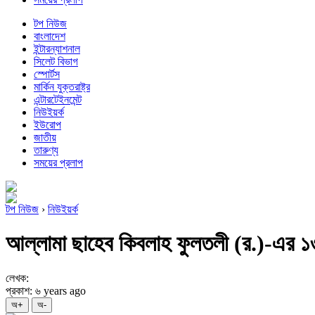
টপ নিউজ
বাংলাদেশ
ইন্টারন্যাশনাল
সিলেট বিভাগ
স্পোর্টস
মার্কিন যুক্তরাষ্ট্র
এন্টারটেইনমেন্ট
নিউইয়র্ক
ইউরোপ
জাতীয়
তারুণ্য
সময়ের প্রলাপ
টপ নিউজ
›
নিউইয়র্ক
আল্লামা ছাহেব কিবলাহ ফুলতলী (র.)-এর ১৩ত
লেখক:
প্রকাশ: ৬ years ago
অ+
অ-