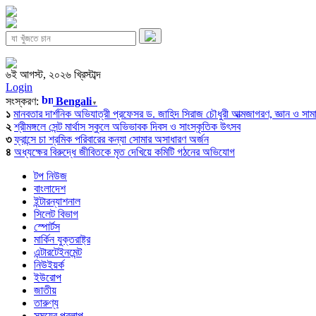
৬ই আগস্ট, ২০২৬ খ্রিস্টাব্দ
Login
সংস্করণ:
Bengali
▼
১
মানবতার দার্শনিক অভিযাত্রী প্রফেসর ড. জাহিদ সিরাজ চৌধুরী আত্মজাগরণ, জ্ঞান ও সামাজি
২
শ্রীমঙ্গলে সেন্ট মার্থাস স্কুলে অভিভাবক দিবস ও সাংস্কৃতিক উৎসব
৩
ফ্রান্সে চা শ্রমিক পরিবারের কন্যা সোমার অসাধারণ অর্জন
৪
অধ্যক্ষের বিরুদ্ধে জীবিতকে মৃত দেখিয়ে কমিটি গঠনের অভিযোগ
টপ নিউজ
বাংলাদেশ
ইন্টারন্যাশনাল
সিলেট বিভাগ
স্পোর্টস
মার্কিন যুক্তরাষ্ট্র
এন্টারটেইনমেন্ট
নিউইয়র্ক
ইউরোপ
জাতীয়
তারুণ্য
সময়ের প্রলাপ