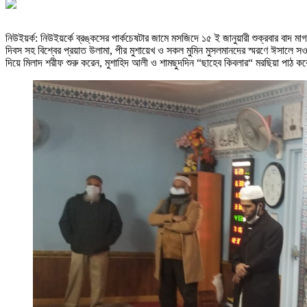
নিউইয়র্ক: নিউইয়র্কে ব্রঙ্কসের পার্কচেষটার জামে মসজিদে ১৫ ই জানুয়ারী শুক্রবার ব
দিবস সহ বিশ্বের প্রয়াত উলামা, পীর মুশায়েখ ও সকল মুমিন মুসলমানদের স্মরণে ঈসালে স
দিয়ে মিলাদ শরীফ শুরু করেন, মুশাহিদ আলী ও শামছুদদিন “ছাহেব কিবলার“ মরছিয়া পাঠ ক