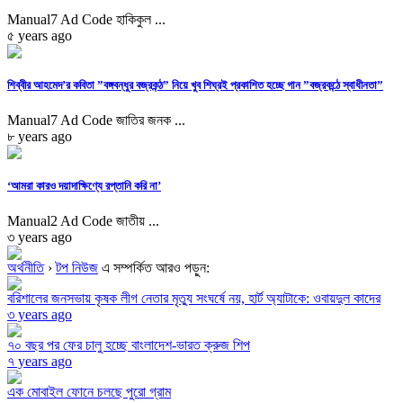
Manual7 Ad Code হাকিকুল ...
৫ years ago
শিব্বীর আহমেদ’র কবিতা ”বঙ্গবন্ধুর বজ্রকন্ঠ” নিয়ে খুব শিঘ্রই প্রকাশিত হচ্ছে গান ”বজ্রকন্ঠে স্বাধীনতা”
Manual7 Ad Code জাতির জনক ...
৮ years ago
‘আমরা কারও দয়াদাক্ষিণ্যে রপ্তানি করি না’
Manual2 Ad Code জাতীয় ...
৩ years ago
অর্থনীতি
›
টপ নিউজ
এ সম্পর্কিত আরও পড়ুন:
বরিশালের জনসভায় কৃষক লীগ নেতার মৃত্যু সংঘর্ষে নয়, হার্ট অ্যাটাকে: ওবায়দুল কাদের
৩ years ago
৭০ বছর পর ফের চালু হচ্ছে বাংলাদেশ-ভারত ক্রুজ শিপ
৭ years ago
এক মোবাইল ফোনে চলছে পুরো গ্রাম