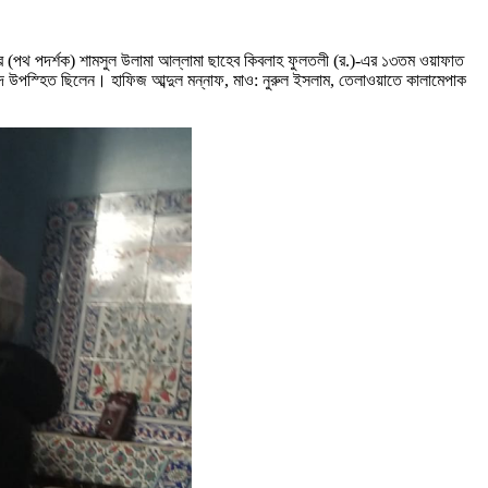
রাহবার (পথ পদর্শক) শামসুল উলামা আল্লামা ছাহেব কিবলাহ ফুলতলী (র.)-এর ১৩তম ওয়াফাত
বৃন্দ উপস্হিত ছিলেন। হাফিজ আব্দুল মন্নাফ, মাও: নুরুল ইসলাম, তেলাওয়াতে কালামেপাক