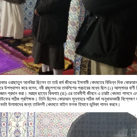
িকার ওরাছাতুল আনবিয়া ছিলেন তা তারঁ কর্ম জীবনের ইসলামী খেদমতের বিভিন্ন দিক কোরআন
রে উপস্থাপন করে বলেন, নবী রাছুলগনের তাবলিগের প্রচারের মধ্যে ছিল (১) আল্লাহর বাণী
এর জ্ঞান প্রদান করা। মরহুম ছাহেব কিবলাহ (র:) এর তাবলীগী জীবনে এ চারটা খেদমত পালনে 
ের সঠিক প্রশিক্ষক। তিনি ছিলেন কোরআন সুন্নাহরে সঠিক মর্ম অনুধাবনকারী বিশ্লেষণ কারী
 জীবনটা উলামাদের জন্য তাবিলগী খেদমতে মাইল ফলক হিসাবে ভুমিকা পালন করবে।