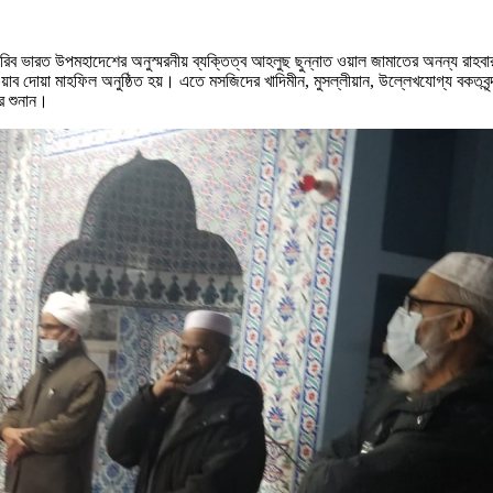
াদ মাগরিব ভারত উপমহাদেশের অনুস্মরনীয় ব্যক্তিত্ব আহলুছ ছুন্নাত ওয়াল জামাতের অনন্য 
ওয়াব দোয়া মাহফিল অনুষ্ঠিত হয়। এতে মসজিদের খাদিমীন, মুসল্লীয়ান, উল্লেখযোগ্য বকত
রে শুনান।