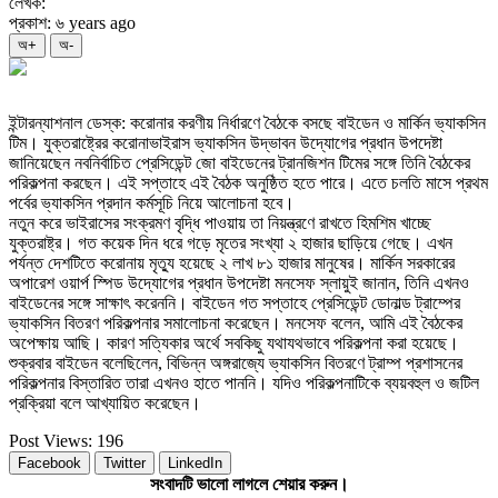
লেখক:
প্রকাশ: ৬ years ago
অ+
অ-
ইন্টারন্যাশনাল ডেস্ক: করোনার করণীয় নির্ধারণে বৈঠকে বসছে বাইডেন ও মার্কিন ভ্যাকসিন
টিম। যুক্তরাষ্ট্রের করোনাভাইরাস ভ্যাকসিন উদ্ভাবন উদ্যোগের প্রধান উপদেষ্টা
জানিয়েছেন নবনির্বাচিত প্রেসিডেন্ট জো বাইডেনের ট্রানজিশন টিমের সঙ্গে তিনি বৈঠকের
পরিকল্পনা করছেন। এই সপ্তাহে এই বৈঠক অনুষ্ঠিত হতে পারে। এতে চলতি মাসে প্রথম
পর্বের ভ্যাকসিন প্রদান কর্মসূচি নিয়ে আলোচনা হবে।
নতুন করে ভাইরাসের সংক্রমণ বৃদ্ধি পাওয়ায় তা নিয়ন্ত্রণে রাখতে হিমশিম খাচ্ছে
যুক্তরাষ্ট্র। গত কয়েক দিন ধরে গড়ে মৃতের সংখ্যা ২ হাজার ছাড়িয়ে গেছে। এখন
পর্যন্ত দেশটিতে করোনায় মৃত্যু হয়েছে ২ লাখ ৮১ হাজার মানুষের। মার্কিন সরকারের
অপারেশ ওয়ার্প স্পিড উদ্যোগের প্রধান উপদেষ্টা মনসেফ স্লায়ুই জানান, তিনি এখনও
বাইডেনের সঙ্গে সাক্ষাৎ করেননি। বাইডেন গত সপ্তাহে প্রেসিডেন্ট ডোনাল্ড ট্রাম্পের
ভ্যাকসিন বিতরণ পরিকল্পনার সমালোচনা করেছেন। মনসেফ বলেন, আমি এই বৈঠকের
অপেক্ষায় আছি। কারণ সত্যিকার অর্থে সবকিছু যথাযথভাবে পরিকল্পনা করা হয়েছে।
শুক্রবার বাইডেন বলেছিলেন, বিভিন্ন অঙ্গরাজ্যে ভ্যাকসিন বিতরণে ট্রাম্প প্রশাসনের
পরিকল্পনার বিস্তারিত তারা এখনও হাতে পাননি। যদিও পরিকল্পনাটিকে ব্যয়বহুল ও জটিল
প্রক্রিয়া বলে আখ্যায়িত করেছেন।
Post Views:
196
Facebook
Twitter
LinkedIn
সংবাদটি ভালো লাগলে শেয়ার করুন।