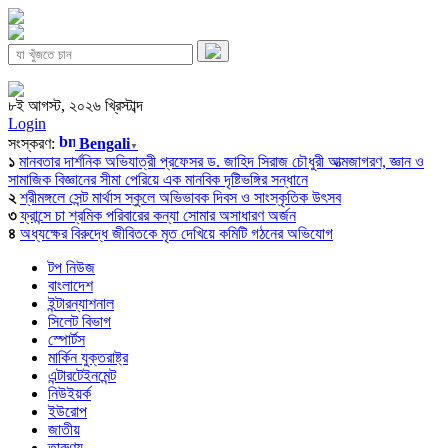
৮ই আগস্ট, ২০২৬ খ্রিস্টাব্দ
Login
সংস্করণ:
Bengali
▼
১
মানবতার দার্শনিক অভিযাত্রী প্রফেসর ড. জাহিদ সিরাজ চৌধুরী আত্মজাগরণ, জ্ঞান ও
সামাজিক বিজ্ঞানের সীমা পেরিয়ে এক মানবিক দৃষ্টিভঙ্গির সন্ধানে
২
শ্রীমঙ্গলে সেন্ট মার্থাস স্কুলে অভিভাবক দিবস ও সাংস্কৃতিক উৎসব
৩
ফ্রান্সে চা শ্রমিক পরিবারের কন্যা সোমার অসাধারণ অর্জন
৪
অধ্যক্ষের বিরুদ্ধে জীবিতকে মৃত দেখিয়ে কমিটি গঠনের অভিযোগ
টপ নিউজ
বাংলাদেশ
ইন্টারন্যাশনাল
সিলেট বিভাগ
স্পোর্টস
মার্কিন যুক্তরাষ্ট্র
এন্টারটেইনমেন্ট
নিউইয়র্ক
ইউরোপ
জাতীয়
তারুণ্য