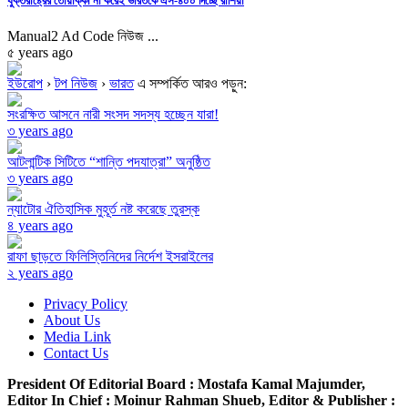
যুক্তরাষ্ট্রের তোয়াক্কা না করেই ভারতকে এস-৪০০ দিচ্ছে রাশিয়া
Manual2 Ad Code নিউজ ...
৫ years ago
ইউরোপ
›
টপ নিউজ
›
ভারত
এ সম্পর্কিত আরও পড়ুন:
সংরক্ষিত আসনে নারী সংসদ সদস্য হচ্ছেন যারা!
৩ years ago
আটলান্টিক সিটিতে “শান্তি পদযাত্রা” অনুষ্ঠিত
৩ years ago
ন্যাটোর ঐতিহাসিক মুহূর্ত নষ্ট করেছে তুরস্ক
৪ years ago
রাফা ছাড়তে ফিলিস্তিনিদের নির্দেশ ইসরাইলের
২ years ago
Privacy Policy
About Us
Media Link
Contact Us
President Of Editorial Board :
Mostafa Kamal Majumder,
Editor In Chief :
Moinur Rahman Shueb,
Editor & Publisher :