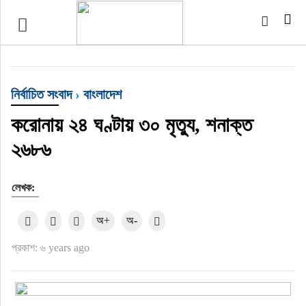
টপ নিউজ
বাংলাদেশ
নির্বাচিত সংবাদ
›
বাংলাদেশ
ইন্টারন্যাশনাল
করোনায় ২৪ ঘণ্টায় ৩০ মৃত্যু, শনাক্ত
২৬৮৬
সিলেট বিভাগ
লেখক:
স্পোর্টস
অ+
অ-
মার্কিন যুক্তরাষ্ট্র
প্রকাশ: ৬ years ago
এন্টারটেইনমেন্ট
নিউইয়র্ক