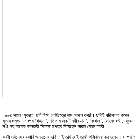
১৯৬৪ সালে ‘সুতরাং’ ছবি দিয়ে চলচ্চিত্রে নাম লেখান কবরী। ছবিটি পরিচালনা করেন
সুভাষ দত্ত। এরপর ‘বাহানা’, ‘তিতাস একটি নদীর নাম’, ‘রংবাজ’, ‘সারেং বউ’, ‘সুজন
সখী’সহ অনেক কালজয়ী সিনেমা উপহার দিয়েছেন সারাহ বেগম কবরী।
কবরী সর্বশেষ সরকারি অনুদানের ছবি ‘এই তুমি সেই তুমি’ পরিচালনা করছিলেন। সম্প্রতি