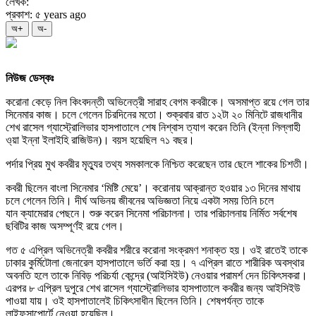
লেখক:
প্রকাশ: ৫ years ago
অ+
অ-
নিউজ ডেস্কঃ
করোনা কেড়ে নিল কিংবদন্তী অভিনেত্রী সারাহ বেগম কবরীকে। অসমাপ্ত রয়ে গেল তার
সিনেমার কাজ। চলে গেলেন চিরদিনের মতো। শুক্রবার রাত ১২টা ২০ মিনিটে রাজধানীর
শেখ রাসেল গ্যাস্ট্রোলিভার হাসপাতালে শেষ নিশ্বাস ত্যাগ করেন তিনি (ইন্না লিল্লাহী
ও্য়া ইন্না ইলাইহি রাজিউন)। বয়স হয়েছিল ৭১ বছর।
পর্দার প্রিয় মুখ কবরীর মৃত্যুর তথ্য সমকালকে নিশ্চিত করেছেন তার ছেলে শাকের চিশতী।
কবরী ছিলেন বাংলা সিনেমার ‘মিষ্টি মেয়ে’। করোনায় আক্রান্ত হওয়ার ১৩ দিনের মাথায়
চলে গেলেন তিনি। দীর্ঘ অভিনয় জীবনের অভিজ্ঞতা নিয়ে একটা সময় তিনি চলে
যান ক্যামেরার পেছনে। শুরু করেন সিনেমা পরিচালনা। তার পরিচালনায় নির্মিত সর্বশেষ
ছবিটির কাজ অসম্পূর্ণই রয়ে গেল।
গত ৫ এপ্রিল অভিনেত্রী কবরীর শরীরে করোনা সংক্রমণ শনাক্ত হয়। ওই রাতেই তাকে
ঢাকার কুর্মিটোলা জেনারেল হাসপাতালে ভর্তি করা হয়। ৭ এপ্রিল রাতে শারীরিক অবস্থার
অবনতি হলে তাকে নিবিড় পরিচর্যা কেন্দ্রে (আইসিইউ) নেওয়ার পরামর্শ দেন চিকিৎসকরা।
এরপর ৮ এপ্রিল দুপুরে শেখ রাসেল গ্যাস্ট্রোলিভার হাসপাতালে কবরীর জন্য আইসিইউ
পাওয়া যায়। ওই হাসপাতালেই চিকিৎসাধীন ছিলেন তিনি। শেষপর্যন্ত তাকে
লাইফসাপোর্টে নেওয়া হয়েছিল।