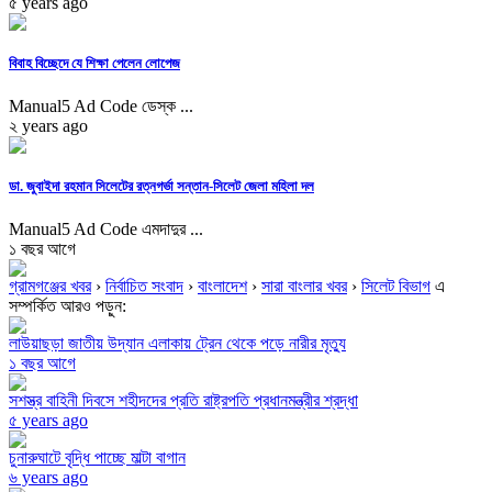
৫ years ago
বিবাহ বিচ্ছেদে যে শিক্ষা পেলেন লোপেজ
Manual5 Ad Code ডেস্ক ...
২ years ago
ডা. জুবাইদা রহমান সিলেটের রত্নগর্ভা সন্তান-সিলেট জেলা মহিলা দল
Manual5 Ad Code এমদাদুর ...
১ বছর আগে
গ্রামগঞ্জের খবর
›
নির্বাচিত সংবাদ
›
বাংলাদেশ
›
সারা বাংলার খবর
›
সিলেট বিভাগ
এ
সম্পর্কিত আরও পড়ুন:
লাউয়াছড়া জাতীয় উদ্যান এলাকায় ট্রেন থেকে পড়ে নারীর মৃত্যু
১ বছর আগে
সশস্ত্র বাহিনী দিবসে শহীদদের প্রতি রাষ্ট্রপতি প্রধানমন্ত্রীর শ্রদ্ধা
৫ years ago
চুনারুঘাটে বৃদ্ধি পাচ্ছে মাল্টা বাগান
৬ years ago