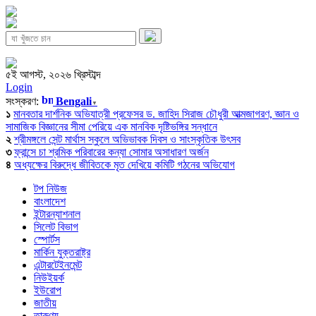
৫ই আগস্ট, ২০২৬ খ্রিস্টাব্দ
Login
সংস্করণ:
Bengali
▼
১
মানবতার দার্শনিক অভিযাত্রী প্রফেসর ড. জাহিদ সিরাজ চৌধুরী আত্মজাগরণ, জ্ঞান ও
সামাজিক বিজ্ঞানের সীমা পেরিয়ে এক মানবিক দৃষ্টিভঙ্গির সন্ধানে
২
শ্রীমঙ্গলে সেন্ট মার্থাস স্কুলে অভিভাবক দিবস ও সাংস্কৃতিক উৎসব
৩
ফ্রান্সে চা শ্রমিক পরিবারের কন্যা সোমার অসাধারণ অর্জন
৪
অধ্যক্ষের বিরুদ্ধে জীবিতকে মৃত দেখিয়ে কমিটি গঠনের অভিযোগ
টপ নিউজ
বাংলাদেশ
ইন্টারন্যাশনাল
সিলেট বিভাগ
স্পোর্টস
মার্কিন যুক্তরাষ্ট্র
এন্টারটেইনমেন্ট
নিউইয়র্ক
ইউরোপ
জাতীয়
তারুণ্য