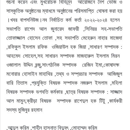
শুচনা করেন এবং মুখরোচক বিভিন্ন্ন  আয়োজনে নৈশ ভোজ ও 
সাস্কৃতিক অনুষ্ঠানের ম্যাধমে অনুষ্ঠানের পরিসমাপ্তি  ঘোষনা করা হয় 
।খবর বাপসনিউজ।নব নির্বাচিত কর্ম কর্তা ২০২২-২০২৪ হলেন  
সভাপতি রাশেদ আল জুনায়েদ জাফরী ,সিনিয়র সহ-সভাপতি 
তোফাজ্জাল হোসেন তোফা ,সহ সভাপতি মেহেরুন নাহার মাজেদা 
,রফিকুল ইসলাম রফিক  ওজিয়াউল হক জিয়া ,সাধারণ সম্পাদক : 
আহমেদ সোহেল,সহ সাধারন সম্পাদক মাজহারুল ইসলাম মিরন  
ওজালাল উদ্দিন রন্জু,সাংগঠনিক সম্পাদক  রেজিন ইমা,কোষাদক্ষ  
মনোয়ার হোসাইন মাহাথির ,তথ্য ও সম্প্রচার সম্পাদক  আজিজুল 
বারি তিতাস ,প্রযুক্তি বিষয়ক সম্পাদক নজরুল ইসলাম ,মহিলা 
বিষয়ক সম্পাদক ভগবতি কর্মকার ,ছাত্র বিষয়ক সম্পাদক : সাজ্জাদ 
আল মামুন,ক্রীড়া বিষয়ক  সম্পাদক রাশেদুল হক টিটু ,কার্যকরী 
সদস্য মুজিবুর রহমান
,আব্দুল করিম ,শাহীন হাসনাত বিদ্যুৎ ,মোহাম্মদ করিম