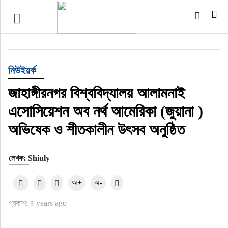
টপ নিউজ
বাংলাদেশ
নিউইয়র্ক
ইন্টারন্যাশনাল
জাহাঙ্গীরনগর বিশ্ববিদ্যালয় আলামনাই
এসোসিয়েশন অব নর্থ আমেরিকা (জুয়ানা )
সিলেট বিভাগ
অভিষেক ও শীতকালীন উৎসব অনুষ্ঠিত
স্পোর্টস
লেখক: Shiuly
মার্কিন যুক্তরাষ্ট্র
অ+
অ-
এন্টারটেইনমেন্ট
প্রকাশ: ৪ years ago
নিউইয়র্ক