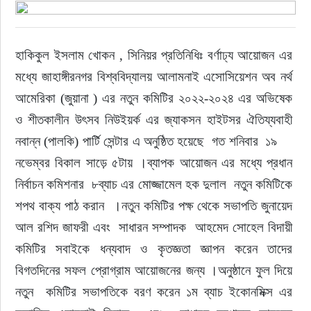
ইউরোপ
হাকিকুল ইসলাম খোকন , সিনিয়র প্রতিনিধিঃ বর্ণাঢ্য আয়োজন এর 
জাতীয়
মধ্যে জাহাঙ্গীরনগর বিশ্ববিদ্যালয় আলামনাই এসোসিয়েশন অব নর্থ 
আমেরিকা (জুয়ানা ) এর নতুন কমিটির ২০২২-২০২৪ এর অভিষেক 
তারুণ্য
ও শীতকালীন উৎসব নিউইয়র্ক এর জ্যাকসন হাইটসর ঐতিয্যবাহী 
নবান্ন (পালকি) পার্টি সেন্টার এ অনুষ্ঠিত হয়েছে  গত শনিবার  ১৯     
সময়ের প্রলাপ
নভেম্বর বিকাল সাড়ে ৫টায় ।ব্যাপক আয়োজন এর মধ্যে প্রধান 
নির্বাচন কমিশনার  ৮ব্যাচ এর মোজ্জামেল হক দুলাল  নতুন কমিটিকে 
শপথ বাক্য পাঠ করান  ।নতুন কমিটির পক্ষ থেকে সভাপতি জুনায়েদ 
আল রশিদ জাফরী এবং  সাধারন সম্পাদক  আহমেদ সোহেল বিদায়ী 
কমিটির সবাইকে ধন্যবাদ ও কৃতজ্ঞতা জ্ঞাপন করেন তাদের 
বিগতদিনের সফল প্রোগ্রাম আয়োজনের জন্য ।অনুষ্ঠানে ফুল দিয়ে 
নতুন  কমিটির সভাপতিকে বরণ করেন ১ম ব্যাচ ইকোনমিক্স এর 