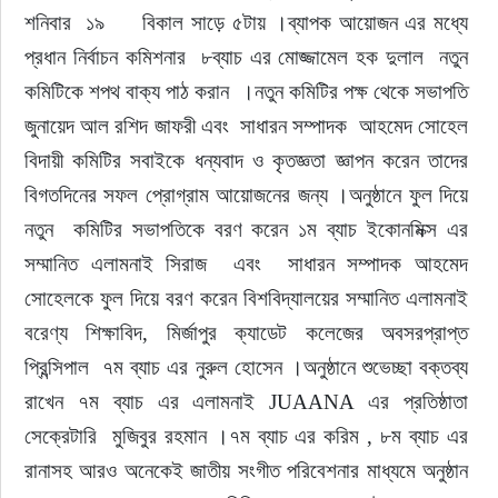
শনিবার  ১৯     বিকাল সাড়ে ৫টায় ।ব্যাপক আয়োজন এর মধ্যে 
প্রধান নির্বাচন কমিশনার  ৮ব্যাচ এর মোজ্জামেল হক দুলাল  নতুন 
কমিটিকে শপথ বাক্য পাঠ করান  ।নতুন কমিটির পক্ষ থেকে সভাপতি 
জুনায়েদ আল রশিদ জাফরী এবং  সাধারন সম্পাদক  আহমেদ সোহেল 
বিদায়ী কমিটির সবাইকে ধন্যবাদ ও কৃতজ্ঞতা জ্ঞাপন করেন তাদের 
বিগতদিনের সফল প্রোগ্রাম আয়োজনের জন্য ।অনুষ্ঠানে ফুল দিয়ে 
নতুন  কমিটির সভাপতিকে বরণ করেন ১ম ব্যাচ ইকোনমিক্স এর 
সম্মানিত এলামনাই সিরাজ  এবং  সাধারন সম্পাদক আহমেদ 
সোহেলকে ফুল দিয়ে বরণ করেন বিশবিদ্যালয়ের সম্মানিত এলামনাই 
বরেণ্য শিক্ষাবিদ, মির্জাপুর ক্যাডেট কলেজের অবসরপ্রাপ্ত 
প্রিন্সিপাল  ৭ম ব্যাচ এর নুরুল হোসেন ।অনুষ্ঠানে শুভেচ্ছা বক্তব্য 
রাখেন ৭ম ব্যাচ এর এলামনাই JUAANA এর প্রতিষ্ঠাতা 
সেক্রেটারি  মুজিবুর রহমান ।৭ম ব্যাচ এর করিম , ৮ম ব্যাচ এর 
রানাসহ আরও অনেকেই জাতীয় সংগীত পরিবেশনার মাধ্যমে অনুষ্ঠান 