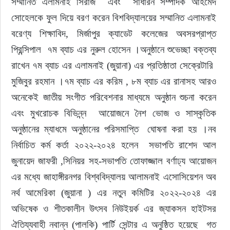
সম্মানিত এলামনাই সিরাজ  এবং  সাধারন সম্পাদক আহমেদ 
সোহেলকে ফুল দিয়ে বরণ করেন বিশবিদ্যালয়ের সম্মানিত এলামনাই 
বরেণ্য শিক্ষাবিদ, মির্জাপুর ক্যাডেট কলেজের অবসরপ্রাপ্ত 
প্রিন্সিপাল  ৭ম ব্যাচ এর নুরুল হোসেন ।অনুষ্ঠানে শুভেচ্ছা বক্তব্য 
রাখেন ৭ম ব্যাচ এর এলামনাই (জুয়ানা) এর প্রতিষ্ঠাতা সেক্রেটারি  
মুজিবুর রহমান ।৭ম ব্যাচ এর করিম , ৮ম ব্যাচ এর রানাসহ আরও 
অনেকেই জাতীয় সংগীত পরিবেশনার মাধ্যমে অনুষ্ঠান শুচনা করেন 
এবং মুখরোচক বিভিন্ন্ন  আয়োজনে নৈশ ভোজ ও সাস্কৃতিক 
অনুষ্ঠানের ম্যাধমে অনুষ্ঠানের পরিসমাপ্তি  ঘোষনা করা হয় ।নব 
নির্বাচিত কর্ম কর্তা ২০২২-২০২৪ হলেন  সভাপতি রাশেদ আল 
জুনায়েদ জাফরী ,সিনিয়র সহ-সভাপতি তোফাজ্জাল বর্ণাঢ্য আয়োজন 
এর মধ্যে জাহাঙ্গীরনগর বিশ্ববিদ্যালয় আলামনাই এসোসিয়েশন অব 
নর্থ আমেরিকা (জুয়ানা ) এর নতুন কমিটির ২০২২-২০২৪ এর 
অভিষেক ও শীতকালীন উৎসব নিউইয়র্ক এর জ্যাকসন হাইটসর 
ঐতিয্যবাহী নবান্ন (পালকি) পার্টি সেন্টার এ অনুষ্ঠিত হয়েছে  গত 