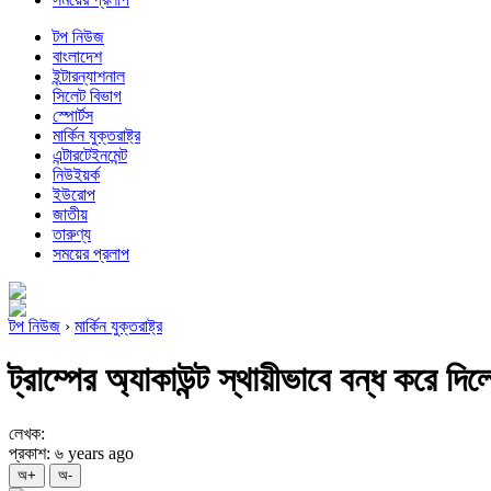
টপ নিউজ
বাংলাদেশ
ইন্টারন্যাশনাল
সিলেট বিভাগ
স্পোর্টস
মার্কিন যুক্তরাষ্ট্র
এন্টারটেইনমেন্ট
নিউইয়র্ক
ইউরোপ
জাতীয়
তারুণ্য
সময়ের প্রলাপ
টপ নিউজ
›
মার্কিন যুক্তরাষ্ট্র
ট্রাম্পের অ্যাকাউন্ট স্থায়ীভাবে বন্ধ করে দিল
লেখক:
প্রকাশ: ৬ years ago
অ+
অ-