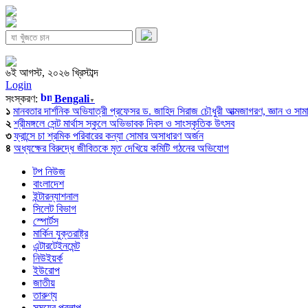
৬ই আগস্ট, ২০২৬ খ্রিস্টাব্দ
Login
সংস্করণ:
Bengali
▼
১
মানবতার দার্শনিক অভিযাত্রী প্রফেসর ড. জাহিদ সিরাজ চৌধুরী আত্মজাগরণ, জ্ঞান ও সামাজি
২
শ্রীমঙ্গলে সেন্ট মার্থাস স্কুলে অভিভাবক দিবস ও সাংস্কৃতিক উৎসব
৩
ফ্রান্সে চা শ্রমিক পরিবারের কন্যা সোমার অসাধারণ অর্জন
৪
অধ্যক্ষের বিরুদ্ধে জীবিতকে মৃত দেখিয়ে কমিটি গঠনের অভিযোগ
টপ নিউজ
বাংলাদেশ
ইন্টারন্যাশনাল
সিলেট বিভাগ
স্পোর্টস
মার্কিন যুক্তরাষ্ট্র
এন্টারটেইনমেন্ট
নিউইয়র্ক
ইউরোপ
জাতীয়
তারুণ্য
সময়ের প্রলাপ