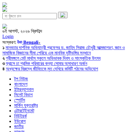
৬ই আগস্ট, ২০২৬ খ্রিস্টাব্দ
Login
সংস্করণ:
Bengali
▼
১
মানবতার দার্শনিক অভিযাত্রী প্রফেসর ড. জাহিদ সিরাজ চৌধুরী আত্মজাগরণ, জ্ঞান ও
সামাজিক বিজ্ঞানের সীমা পেরিয়ে এক মানবিক দৃষ্টিভঙ্গির সন্ধানে
২
শ্রীমঙ্গলে সেন্ট মার্থাস স্কুলে অভিভাবক দিবস ও সাংস্কৃতিক উৎসব
৩
ফ্রান্সে চা শ্রমিক পরিবারের কন্যা সোমার অসাধারণ অর্জন
৪
অধ্যক্ষের বিরুদ্ধে জীবিতকে মৃত দেখিয়ে কমিটি গঠনের অভিযোগ
টপ নিউজ
বাংলাদেশ
ইন্টারন্যাশনাল
সিলেট বিভাগ
স্পোর্টস
মার্কিন যুক্তরাষ্ট্র
এন্টারটেইনমেন্ট
নিউইয়র্ক
ইউরোপ
জাতীয়
তারুণ্য