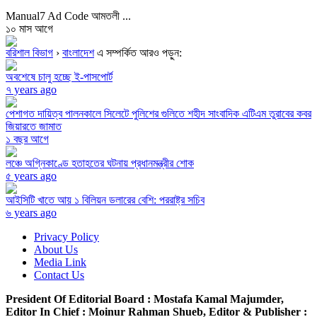
Manual7 Ad Code আমতলী ...
১০ মাস আগে
বরিশাল বিভাগ
›
বাংলাদেশ
এ সম্পর্কিত আরও পড়ুন:
অবশেষে চালু হচ্ছে ই-পাসপোর্ট
৭ years ago
পেশাগত দায়িত্ব পালনকালে সিলেটে পুলিশের গুলিতে শহীদ সাংবাদিক এটিএম তুরাবের কবর
জিয়ারতে জামাত
১ বছর আগে
লঞ্চে অগ্নিকাণ্ডে হতাহতের ঘটনায় প্রধানমন্ত্রীর শোক
৫ years ago
আইসিটি খাতে আয় ১ বিলিয়ন ডলারের বেশি: পররাষ্ট্র সচিব
৬ years ago
Privacy Policy
About Us
Media Link
Contact Us
President Of Editorial Board :
Mostafa Kamal Majumder,
Editor In Chief :
Moinur Rahman Shueb,
Editor & Publisher :