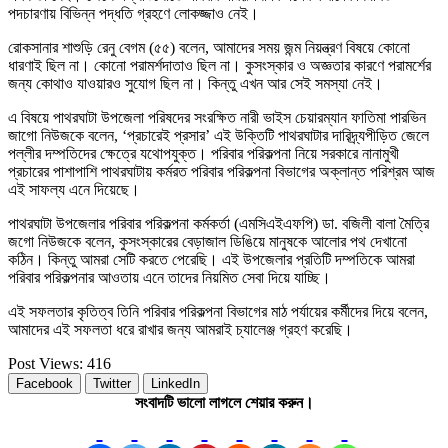
পদচারণায় বিভিন্ন পদ্ধতি গ্রহণে লোকজ্জাও নেই।
রোকসানার শাশুড়ি রেনু বেগম (৫৫) বলেন, আমাদের সময় জন্ম নিয়ন্ত্রণ বিষয়ে কোনো
ধারণাই ছিল না। কোনো পরামর্শদাতাও ছিল না। কুসংস্কার ও অজ্ঞতার কারণে পরামর্শের
জন্য কোথাও যাওয়ারও সুযোগ ছিল না। কিন্তু এখন আর সেই সমস্যা নেই।
এ বিষয়ে পাথরঘাটা উপজেলা পরিষদের সংরক্ষিত নারী ভাইস চেয়ারম্যান ফাতিমা পারভিন
জাগো নিউজকে বলেন, ‘প্রচারেই প্রসার’ এই উক্তিটি পাথরঘাটার দারিদ্র্যপীড়িত জেলে
পল্লীর দম্পতিদের ক্ষেত্রে যথোপযুক্ত। পরিবার পরিকল্পনা নিয়ে সরকারে নানামুখী
প্রচারের পাশাপাশি পাথরঘাটায় কর্মরত পরিবার পরিকল্পনা বিভাগের অক্লান্ত পরিশ্রম আজ
এই সাফল্য এনে দিয়েছে।
পাথরঘাটা উপজেলার পরিবার পরিকল্পনা কর্মকর্তা (এমসিএইএফপি) ডা. বজিলী বালা মৈত্রি
জগো নিউজকে বলেন, কুসংস্কারের বেড়াজাল ডিঙিয়ে মানুষকে আলোর পথ দেখানো
কঠিন। কিন্তু আমরা সেটি করতে পেরেছি। এই উপজেলার প্রতিটি দম্পতিকে আমরা
পরিবার পরিকল্পনার আওতায় এনে তাদের নিয়মিত সেবা দিয়ে যাচ্ছি।
এই সফলতার কৃতিত্ব তিনি পরিবার পরিকল্পনা বিভাগের মাঠ পর্যায়ের কর্মীদের দিয়ে বলেন,
আমাদের এই সফলতা ধরে রাখার জন্য আমরাই চ্যালেঞ্জ গ্রহণ করেছি।
Post Views:
416
Facebook
Twitter
LinkedIn
সংবাদটি ভালো লাগলে শেয়ার করুন।