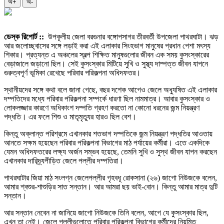
অ+
অ-
ডেস্ক রিপোর্ট ::
উপকূলীয় জেলা বরগুনার বঙ্গোপসাগর তীরবর্তী উপজেলা পাথরঘাটা। ঝড়
আর জলোচ্ছ্বাসের সঙ্গে লড়াই করা এই এলাকার সিংহভাগ মানুষের প্রধান পেশা মৎস্য
শিকার। প্রত্যন্ত এ অঞ্চলের স্বল্প শিক্ষিত মানুষগুলোর জীবন এক সময় কুসংস্কারের
বেড়াজালে জড়ানো ছিল। সেই কুসংস্কার মিটিয়ে সুখি ও সুস্থ্য দাম্পত্ত জীবন যাপনে
গুরুত্বপূর্ণ ভূমিকা রেখেছে পরিবার পরিকল্পনা অধিদফতর।
স্থানীয়দের সঙ্গে কথা বলে জানা গেছে, বছর দশেক আগেও জেলে অধ্যুষিত এই এলাকার
দম্পতিদের মধ্যে পরিবার পরিকল্পনা সম্পর্কে ধারণা ছিল নামমাত্র। আবার কুসংস্কার ও
লোকলজ্জার কারণে অধিকাংশ দম্পতি গ্রহণ করতো না কোনো ধরনের জন্ম নিয়ন্ত্রণ
পদ্ধতি। এর ফলে শিশু ও মাতৃমৃত্যুর হারও ছিল বেশ।
কিন্তু অক্লান্ত পরিশ্রমে এখানকার শতভাগ দম্পতিকে জন্ম নিয়ন্ত্রণ পদ্ধতির আওতায়
আনতে সক্ষম হয়েছেন পরিবার পরিকল্পনা বিভাগের মাঠ পর্যায়ের কর্মীরা। এতে একদিকে
যেমন অধিদফতরের লক্ষ্য অর্জন সম্ভব হয়েছে, তেমনি সুখি ও সুস্থ জীবন যাপন করছেন
এখানকার দারিদ্র্যপীড়িত জেলে পল্লীর দম্পতিরা।
পাথরঘাটার জিয়া মাঠ সংলগ্ন জেলেপল্লীর গৃহবধূ রোকসানা (২৬) জাগো নিউজকে বলেন,
আমার শ্বশুর-শাশুড়ির সাত সন্তান। আর আমরা ছয় ভাই-বোন। কিন্তু আমার মাত্র দুটি
সন্তান।
আর সন্তান নেবেন না জানিয়ে জাগো নিউজকে তিনি বলেন, আগে যে কুসংস্কার ছিল,
এখন তা নেই। জেলে পল্লীগুলোতে পরিবার পরিকল্পনা বিভাগের কর্মীদের নিয়মিত