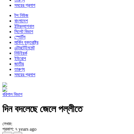
সময়ের প্রলাপ
টপ নিউজ
বাংলাদেশ
ইন্টারন্যাশনাল
সিলেট বিভাগ
স্পোর্টস
মার্কিন যুক্তরাষ্ট্র
এন্টারটেইনমেন্ট
নিউইয়র্ক
ইউরোপ
জাতীয়
তারুণ্য
সময়ের প্রলাপ
বরিশাল বিভাগ
দিন বদলেছে জেলে পল্লীতে
লেখক:
প্রকাশ: ৭ years ago