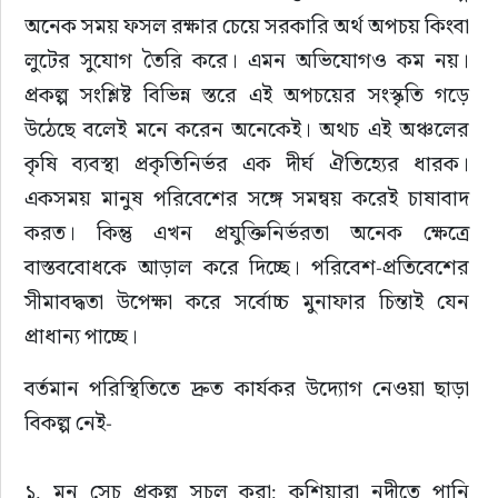
অনেক সময় ফসল রক্ষার চেয়ে সরকারি অর্থ অপচয় কিংবা 
লুটের সুযোগ তৈরি করে। এমন অভিযোগও কম নয়। 
প্রকল্প সংশ্লিষ্ট বিভিন্ন স্তরে এই অপচয়ের সংস্কৃতি গড়ে 
উঠেছে বলেই মনে করেন অনেকেই। অথচ এই অঞ্চলের 
কৃষি ব্যবস্থা প্রকৃতিনির্ভর এক দীর্ঘ ঐতিহ্যের ধারক। 
একসময় মানুষ পরিবেশের সঙ্গে সমন্বয় করেই চাষাবাদ 
করত। কিন্তু এখন প্রযুক্তিনির্ভরতা অনেক ক্ষেত্রে 
বাস্তববোধকে আড়াল করে দিচ্ছে। পরিবেশ-প্রতিবেশের 
সীমাবদ্ধতা উপেক্ষা করে সর্বোচ্চ মুনাফার চিন্তাই যেন 
প্রাধান্য পাচ্ছে।
বর্তমান পরিস্থিতিতে দ্রুত কার্যকর উদ্যোগ নেওয়া ছাড়া 
বিকল্প নেই-
১. মনু সেচ প্রকল্প সচল করা: কুশিয়ারা নদীতে পানি 