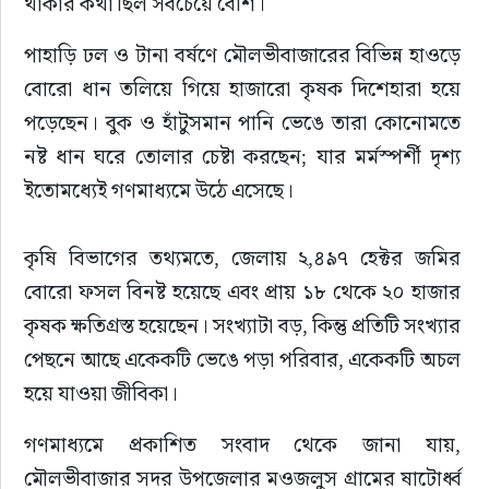
থাকার কথা ছিল সবচেয়ে বেশি।
পাহাড়ি ঢল ও টানা বর্ষণে মৌলভীবাজারের বিভিন্ন হাওড়ে 
বোরো ধান তলিয়ে গিয়ে হাজারো কৃষক দিশেহারা হয়ে 
পড়েছেন। বুক ও হাঁটুসমান পানি ভেঙে তারা কোনোমতে 
নষ্ট ধান ঘরে তোলার চেষ্টা করছেন; যার মর্মস্পর্শী দৃশ্য 
ইতোমধ্যেই গণমাধ্যমে উঠে এসেছে।
কৃষি বিভাগের তথ্যমতে, জেলায় ২,৪৯৭ হেক্টর জমির 
বোরো ফসল বিনষ্ট হয়েছে এবং প্রায় ১৮ থেকে ২০ হাজার 
কৃষক ক্ষতিগ্রস্ত হয়েছেন। সংখ্যাটা বড়, কিন্তু প্রতিটি সংখ্যার 
পেছনে আছে একেকটি ভেঙে পড়া পরিবার, একেকটি অচল 
হয়ে যাওয়া জীবিকা।
গণমাধ্যমে প্রকাশিত সংবাদ থেকে জানা যায়, 
মৌলভীবাজার সদর উপজেলার মওজলুস গ্রামের ষাটোর্ধ্ব 