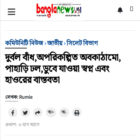
টপ নিউজ
বাংলাদেশ
কমিউনিটি নিউজ
›
জাতীয়
›
সিলেট বিভাগ
ইন্টারন্যাশনাল
দুর্বল বাঁধ,অপরিকল্পিত অবকাঠামো,
পাহাড়ি ঢল,ডুবে যাওয়া স্বপ্ন এবং
সিলেট বিভাগ
হাওরের বাস্তবতা
স্পোর্টস
লেখক: Rumie
মার্কিন যুক্তরাষ্ট্র
অ+
অ-
এন্টারটেইনমেন্ট
প্রকাশ: ৩ মাস আগে
নিউইয়র্ক