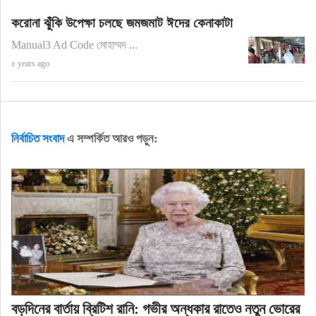
করোনা ঝুঁকি উপেক্ষা চলছে জমজমাট ঈদের কেনাকাটা
Manual3 Ad Code মোহাম্মদ ...
৫ years ago
নির্বাচিত সংবাদ
এ সম্পর্কিত আরও পড়ুন:
বড়দিনের বার্তায় ব্রিটিশ রানি: গভীর অন্ধকার রাতেও নতুন ভোরের