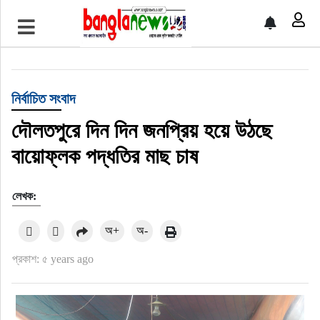
টপ নিউজ
বাংলাদেশ
নির্বাচিত সংবাদ
ইন্টারন্যাশনাল
দৌলতপুরে দিন দিন জনপ্রিয় হয়ে উঠছে
বায়োফ্লক পদ্ধতির মাছ চাষ
সিলেট বিভাগ
লেখক:
স্পোর্টস
অ+
অ-
মার্কিন যুক্তরাষ্ট্র
প্রকাশ: ৫ years ago
এন্টারটেইনমেন্ট
নিউইয়র্ক