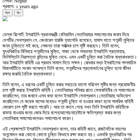
লেখক: Nopur
প্রকাশ: ২ years ago
অ+
অ-
ডেস্ক রিপোর্ট: ইসরাইলি প্রধানমন্ত্রী বেনিয়ামিন নেতানিয়াহুর সমালোচনার জবাব দিয়ে
দেশটির সেনাপ্রধান লে. জেনারেল হারজি হ্যালেভি বলেছেন, হামাস যাতে পণবন্দী মুক্তির
জন্য চুক্তিতে সই করে, সেজন্য তারা সর্বাত্মক চাপ সৃষ্টি করছেন। তিনি বলেন,
যুদ্ধবিরতির বিনিময়ে পণবন্দীদের মুক্তি, গাজা থেকে সম্ভাব্য ইসরাইলি প্রত্যাহার,
ফিলিস্তিনি নিরাপত্তা বন্দিদের মুক্তি দেবে- এমন একটি চুক্তি করা নৈতিক বাধ্যবাধকতা।
আর ইসরাইলি বাহিনী এর প্রভাব সামাল দিতে সক্ষম। রোববার মধ্য ইসরাইলের পালমাচিম
বিমানঘাঁটিতে সংবাদ সম্মেলনে তিনি বলেন, পণবন্দীদের প্রত্যাবর্তনের চুক্তি হলো জীবন
রক্ষার জরুরি নৈতিক বাধ্যবাধকতা।
তিনি বলেন, এ ধরনের একটি চুক্তি করার সবচেয়ে ভালো পরিবেশ সৃষ্টির জন্য প্রয়োজনীয়
চাপ সৃষ্টি করছে ইসরাইলি বাহিনী। নেতানিয়াহুর শনিবার রাতে সেনাবাহিনীর যে সমালোচনা
করেছিলেন, তার জবাবে এসব কথা বলেন ইসরাইলি সেনাপ্রধান।নেতানিয়াহু অভিযোগ
করেছিলেন যে কয়েক মাসের মধ্যেও পণবন্দী চুক্তি না হওয়ার কারণ হলো সামরিক বাহিনী
জোরাল চাপ সৃষ্টি করতে পারেনি। আর তা বদলে গেছে যখন তিনি ইসরাইলি বাহিনীকে
রাফায় যাওয়ার জন্য জোর দিয়ে বলেন|আলোচনাচেষ্টাকে ক্ষতিগ্রস্ত করার জন্য
নেতানিয়াহু সমালোচকদেরও সমালোচনা করেন।
এই প্রেক্ষাপটে ইসরাইলি সেনাপ্রধান বলেন, তার বাহিনী জানে, রাজনৈতিক মহলের
অনুমোদন করা কোনো কোনো চুক্তি কিভাবে রক্ষা করতে হয়। এমনকি যুদ্ধবিরতির পর