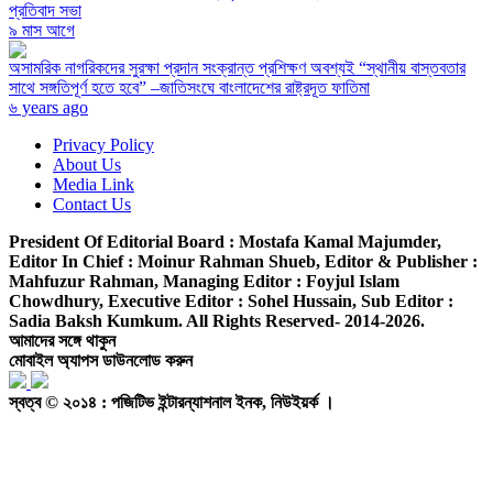
প্রতিবাদ সভা
৯ মাস আগে
অসামরিক নাগরিকদের সুরক্ষা প্রদান সংক্রান্ত প্রশিক্ষণ অবশ্যই “স্থানীয় বাস্তবতার
সাথে সঙ্গতিপূর্ণ হতে হবে” –জাতিসংঘে বাংলাদেশের রাষ্ট্রদূত ফাতিমা
৬ years ago
Privacy Policy
About Us
Media Link
Contact Us
President Of Editorial Board :
Mostafa Kamal Majumder,
Editor In Chief :
Moinur Rahman Shueb,
Editor & Publisher :
Mahfuzur Rahman,
Managing Editor :
Foyjul Islam
Chowdhury,
Executive Editor :
Sohel Hussain,
Sub Editor :
Sadia Baksh Kumkum. All Rights Reserved- 2014-2026.
আমাদের সঙ্গে থাকুন
মোবাইল অ্যাপস ডাউনলোড করুন
স্বত্ব © ২০১৪ : পজিটিভ ইন্টারন্যাশনাল ইনক, নিউইয়র্ক ।