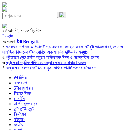
৫ই আগস্ট, ২০২৬ খ্রিস্টাব্দ
Login
সংস্করণ:
Bengali
▼
১
মানবতার দার্শনিক অভিযাত্রী প্রফেসর ড. জাহিদ সিরাজ চৌধুরী আত্মজাগরণ, জ্ঞান ও
সামাজিক বিজ্ঞানের সীমা পেরিয়ে এক মানবিক দৃষ্টিভঙ্গির সন্ধানে
২
শ্রীমঙ্গলে সেন্ট মার্থাস স্কুলে অভিভাবক দিবস ও সাংস্কৃতিক উৎসব
৩
ফ্রান্সে চা শ্রমিক পরিবারের কন্যা সোমার অসাধারণ অর্জন
৪
অধ্যক্ষের বিরুদ্ধে জীবিতকে মৃত দেখিয়ে কমিটি গঠনের অভিযোগ
টপ নিউজ
বাংলাদেশ
ইন্টারন্যাশনাল
সিলেট বিভাগ
স্পোর্টস
মার্কিন যুক্তরাষ্ট্র
এন্টারটেইনমেন্ট
নিউইয়র্ক
ইউরোপ
জাতীয়
তারুণ্য