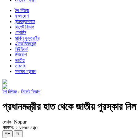
টপ নিউজ
বাংলাদেশ
ইন্টারন্যাশনাল
সিলেট বিভাগ
স্পোর্টস
মার্কিন যুক্তরাষ্ট্র
এন্টারটেইনমেন্ট
নিউইয়র্ক
ইউরোপ
জাতীয়
তারুণ্য
সময়ের প্রলাপ
টপ নিউজ
›
সিলেট বিভাগ
প্রধানমন্ত্রীর হাত থেকে জাতীয় পুরস্কার নিল
লেখক: Nopur
প্রকাশ: ২ years ago
অ+
অ-