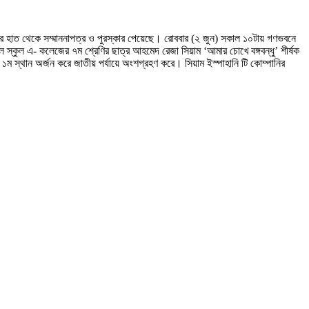
ন্ত্রীর হাত থেকে সম্মাননাপত্র ও পুরস্কার পেয়েছে। রোববার (২ জুন) সকাল ১০টায় গণভবনে
মডেল স্কুল এ- কলেজের ৭ম শ্রেণির ছাত্র আহমেদ রেজা সিয়াম ‘আমার চোখে বঙ্গবন্ধু’ শীর্ষক
১ম স্থান অর্জন করে জাতীয় পর্যায়ে অংশগ্রহণ করে। সিয়াম ইস্পাহানি টি কোম্পানির