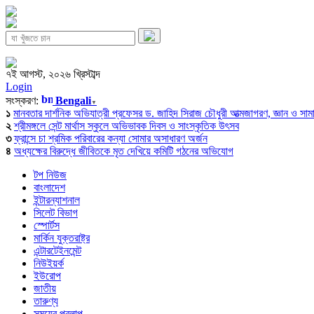
৭ই আগস্ট, ২০২৬ খ্রিস্টাব্দ
Login
সংস্করণ:
Bengali
▼
১
মানবতার দার্শনিক অভিযাত্রী প্রফেসর ড. জাহিদ সিরাজ চৌধুরী আত্মজাগরণ, জ্ঞান ও সামাজি
২
শ্রীমঙ্গলে সেন্ট মার্থাস স্কুলে অভিভাবক দিবস ও সাংস্কৃতিক উৎসব
৩
ফ্রান্সে চা শ্রমিক পরিবারের কন্যা সোমার অসাধারণ অর্জন
৪
অধ্যক্ষের বিরুদ্ধে জীবিতকে মৃত দেখিয়ে কমিটি গঠনের অভিযোগ
টপ নিউজ
বাংলাদেশ
ইন্টারন্যাশনাল
সিলেট বিভাগ
স্পোর্টস
মার্কিন যুক্তরাষ্ট্র
এন্টারটেইনমেন্ট
নিউইয়র্ক
ইউরোপ
জাতীয়
তারুণ্য
সময়ের প্রলাপ