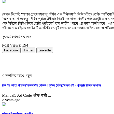
ডেস্ক রিপোর্ট: ‘আমার চোখে বঙ্গবন্ধু’ শীর্ষক এক মিনিটব্যাপি ভিডিওচিত্র তৈরির প্রতিয
‘আমার চোখে বঙ্গবন্ধু’ শীর্ষক প্রতিযোগীতার বিজয়ীদের হাতে মাননীয় প্রধানমন্ত্রী ও জননে
এক মিনিটের ভিডিওচিত্র তৈরির প্রতিযোগিতায় জাতীয় পর্যায়ে ৩য় স্থান অর্জন করে। এর আ
শ্রীমঙ্গলে অবস্থিত জেরিন টি এস্টেটের ডেপুটি জেনারেল ম্যানেজার সেলিম রেজা ও শ্রীম
সুত্র:এফএনএস ডটকম
Post Views:
194
Facebook
Twitter
LinkedIn
এ সম্পর্কিত আরও পড়ুন
বিভাগীয় পর্যায়ে বালক-বালিক জাতীয় গোল্ডকাপ ফুটবল টুর্নামেন্টের সমাপনী ও পুরস্কার বিতরণ সম্পন্ন
Manual5 Ad Code শরীফ গাজী ...
৩ years ago
পুতিনের বিকল্প খুঁজছে ক্রেমলিন