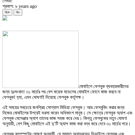
লেখক:
প্রকাশ: ৯ years ago
অ+
অ-
মোবাইলে ফেসবুক ব্যবহারকারীদের
জন্য দুঃসংবাদ! ৩১ মার্চের পর বেশ কয়েক মডেলের মোবাইল ফোনে কাজ করবে না
ফেসবুক! হ্যা, এমন ঘোষণাই দিয়েছে ফেসবুক কর্তৃপক্ষ।
এই সময়ের সবচেয়ে জনপ্রিয় সোশ্যাল মিডিয়া ফেসবুক। আর ফেসবুকিং করার জন্য
নিজের মোবাইলের উপরেই ভরসা করেন অধিকাংশ মানুষ। সে ক্ষেত্রে ফেসবুক অ্যাপ এবং
ফেসবুক মেসেঞ্জার অ্যাপ তাদের কাজ সহজ করে দেয়। কিন্তু ফেসবুকের নতুন ঘোষণা
অনুযায়ী, বেশ কিছু মোবাইলে এই দু’টি অ্যাপ কাজ করা বন্ধ করে দেবে ৩১ মার্চের পরে।
ফেসবুক ব্লগস্পটের ঘোষণা অনুযায়ী, যে সমস্ত অ্যান্ড্রয়েড ডিভাইসে ফেসবুক এবং