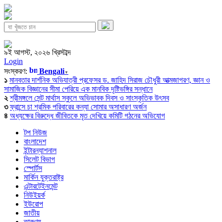
৯ই আগস্ট, ২০২৬ খ্রিস্টাব্দ
Login
সংস্করণ:
Bengali
▼
১
মানবতার দার্শনিক অভিযাত্রী প্রফেসর ড. জাহিদ সিরাজ চৌধুরী আত্মজাগরণ, জ্ঞান ও
সামাজিক বিজ্ঞানের সীমা পেরিয়ে এক মানবিক দৃষ্টিভঙ্গির সন্ধানে
২
শ্রীমঙ্গলে সেন্ট মার্থাস স্কুলে অভিভাবক দিবস ও সাংস্কৃতিক উৎসব
৩
ফ্রান্সে চা শ্রমিক পরিবারের কন্যা সোমার অসাধারণ অর্জন
৪
অধ্যক্ষের বিরুদ্ধে জীবিতকে মৃত দেখিয়ে কমিটি গঠনের অভিযোগ
টপ নিউজ
বাংলাদেশ
ইন্টারন্যাশনাল
সিলেট বিভাগ
স্পোর্টস
মার্কিন যুক্তরাষ্ট্র
এন্টারটেইনমেন্ট
নিউইয়র্ক
ইউরোপ
জাতীয়
তারুণ্য