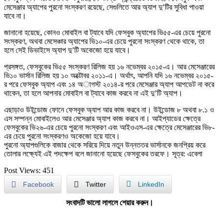
মেসেঞ্জার অ্যাপের পুরনো সংস্করণ রয়েছে, সেগুলিতে আর অ্যাপ দু’টির সুবিধা পাওয়া
যাবে না।
জানানো হয়েছে, কোনও মোবাইল বা ট্যাবে যদি ফেসবুক অ্যাপের ভি৫৫-এর চেয়ে পুরনো
সংস্করণ, অথবা মেসেঞ্চার অ্যাপের ভি১০-এর চেয়ে পুরনো সংস্করণ থেকে থাকে, তা
হলে সেই ডিভাইসে অ্যাপ দু’টি অকেজো হয়ে যাবে।
প্রসঙ্গত, ফেসবুকের ভি৫৫ সংস্করণ রিলিজ হয় ১৬ নভেম্বর ২০১৫-এ। আর মেসেঞ্জারের
ভি১০ ভার্সান রিলিজ হয় ১০ অক্টোবর ২০১১-এ। অর্থাৎ, আপনি যদি ১৬ নভেম্বর ২০১৫-
র পরে ফেসবুক অ্যাপ এবং ১৪ অাগস্ট ২০১৪-র পরে মেসেঞ্জার অ্যাপ আপডেট না করে
থাকেন, তা হলে আপনার মোবাইল বা ট্যাবে কাজ করবে না এই দু’টি অ্যাপ।
এছাড়াও উইন্ডোজ ফোনে ফেসবুক অ্যাপ আর কাজ করবে না। উইন্ডোজ ৮ অথবা ৮.১ ও
এস সম্পন্ন মোবাইলেও আর মেসেঞ্জার অ্যাপ কাজ করবে না। আইপ্যাডের ক্ষেত্রে
ফেসবুকের ভি২৬-এর চেয়ে পুরনো সংস্করণ এবং আইওএস-এর ক্ষেত্রে মেসেঞ্জারের ভি৮-
এর চেয়ে পুরনো সংস্করণও অকেজো হয়ে যাবে।
পুরনো অ্যাপগুলিকে বাজার থেকে সরিয়ে দিয়ে নতুন উন্নততর ভার্সানকে জনপ্রিয় করে
তোলার লক্ষ্যেই এই পদক্ষেপ বলে জানানো হয়েছে ফেসবুকের তরফে। সূত্র: এবেলা
Post Views:
451
Facebook
Twitter
LinkedIn
সংবাদটি ভালো লাগলে শেয়ার করুন।