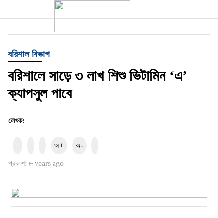
টপ নিউজ
বরিশাল বিভাগ
বাংলাদেশ
বরিশালে সাড়ে ৩ লাখ শিশু ভিটামিন ‘এ’
ইন্টারন্যাশনাল
ক্যাপসুল পাবে
সিলেট বিভাগ
লেখক:
স্পোর্টস
অ+
অ-
মার্কিন যুক্তরাষ্ট্র
প্রকাশ: ৮ years ago
এন্টারটেইনমেন্ট
নিউইয়র্ক