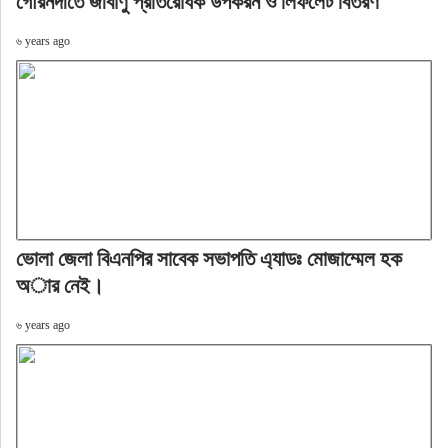
গৌরনদীতে জীবাণু প্রতিরোধক উপকরন ও লিফলেট বিতরণ
৬ years ago
ভোলা জেলা বিএনপির সাবেক সভাপতি এ্যাডঃ মোজাম্মেল হক
অার নেই।
৬ years ago