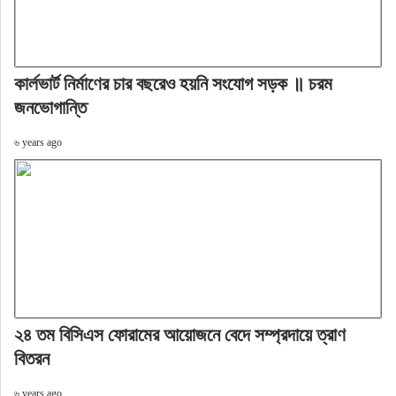
কার্লভার্ট নির্মাণের চার বছরেও হয়নি সংযোগ সড়ক ॥ চরম
জনভোগান্তি
৬ years ago
২৪ তম বিসিএস ফোরামের আয়োজনে বেদে সম্প্রদায়ে ত্রাণ
বিতরন
৬ years ago