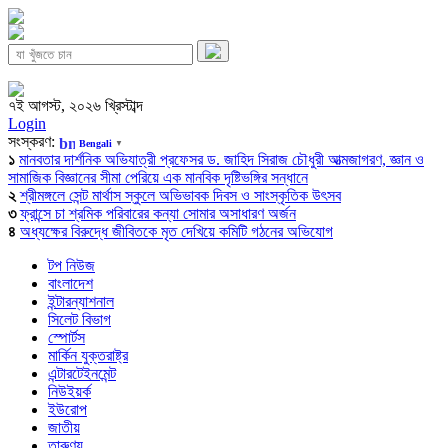
৭ই আগস্ট, ২০২৬ খ্রিস্টাব্দ
Login
সংস্করণ:
Bengali
▼
১
মানবতার দার্শনিক অভিযাত্রী প্রফেসর ড. জাহিদ সিরাজ চৌধুরী আত্মজাগরণ, জ্ঞান ও
সামাজিক বিজ্ঞানের সীমা পেরিয়ে এক মানবিক দৃষ্টিভঙ্গির সন্ধানে
২
শ্রীমঙ্গলে সেন্ট মার্থাস স্কুলে অভিভাবক দিবস ও সাংস্কৃতিক উৎসব
৩
ফ্রান্সে চা শ্রমিক পরিবারের কন্যা সোমার অসাধারণ অর্জন
৪
অধ্যক্ষের বিরুদ্ধে জীবিতকে মৃত দেখিয়ে কমিটি গঠনের অভিযোগ
টপ নিউজ
বাংলাদেশ
ইন্টারন্যাশনাল
সিলেট বিভাগ
স্পোর্টস
মার্কিন যুক্তরাষ্ট্র
এন্টারটেইনমেন্ট
নিউইয়র্ক
ইউরোপ
জাতীয়
তারুণ্য