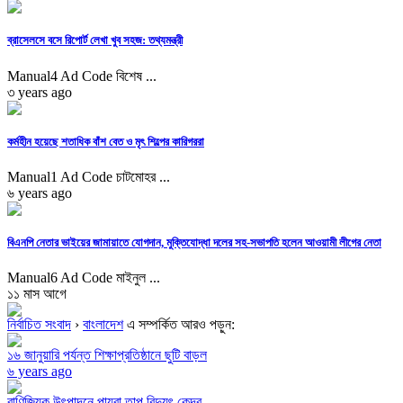
ব্রাসেলসে বসে রিপোর্ট লেখা খুব সহজ: তথ্যমন্ত্রী
Manual4 Ad Code বিশেষ ...
৩ years ago
কর্মহীন হয়েছে শতাধিক বাঁশ বেত ও মৃৎ শিল্পের কারিগররা
Manual1 Ad Code চাটমোহর ...
৬ years ago
বিএনপি নেতার ভাইয়ের জামায়াতে যোগদান, মুক্তিযোদ্ধা দলের সহ-সভাপতি হলেন আওয়ামী লীগের নেতা
Manual6 Ad Code মাইনুল ...
১১ মাস আগে
নির্বাচিত সংবাদ
›
বাংলাদেশ
এ সম্পর্কিত আরও পড়ুন:
১৬ জানুয়ারি পর্যন্ত শিক্ষাপ্রতিষ্ঠানে ছুটি বাড়ল
৬ years ago
বাণিজ্যিক উৎপাদনে পায়রা তাপ বিদ্যুৎ কেন্দ্র