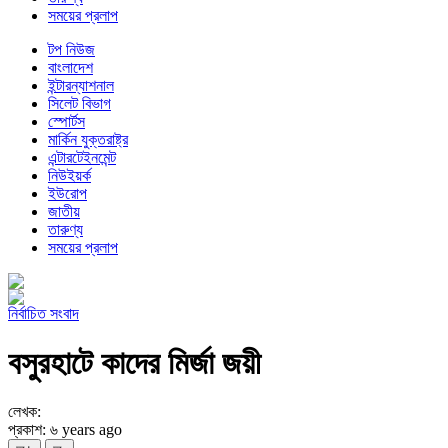
সময়ের প্রলাপ
টপ নিউজ
বাংলাদেশ
ইন্টারন্যাশনাল
সিলেট বিভাগ
স্পোর্টস
মার্কিন যুক্তরাষ্ট্র
এন্টারটেইনমেন্ট
নিউইয়র্ক
ইউরোপ
জাতীয়
তারুণ্য
সময়ের প্রলাপ
নির্বাচিত সংবাদ
বসুরহাটে কাদের মির্জা জয়ী
লেখক:
প্রকাশ: ৬ years ago