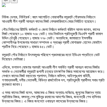
অ+
অ-
নিউজ ডেস্ক, নিউইয়র্ক : বহুল আলোচিত নোয়াখালীর বসুরহাট পৌরসভার নির্বাচনে
আওয়ামী লীগ প্রার্থী আবদুল কাদের মির্জা বেসরকারিভাবে মেয়র নির্বাচিত হয়েছেন।
পৌর নির্বাচনের রিটার্নিং কর্মকর্তা ও জেলা নির্বাচন কর্মকর্তা বরিউল আলম জানান, কাদের
মির্জা পেয়েছেন ১০ হাজার ৭৩৮ ভোট। তার নিকটতম প্রতিদ্বন্দ্বী বিএনপি প্রার্থী কামাল
উদ্দিন চৌধুরী পেয়েছেন ১ হাজার ৭৭৮ ভোট। অন্যদিকে, জামায়াতে ইসলামীর
কোম্পানীগঞ্জ উপজেলার সাধারণ সম্পাদক ও স্বতন্ত্র প্রার্থী মোশাররফ হোসেন মোবাইল
প্রতীক নিয়ে পেয়েছেন ১ হাজার ৪৫১ ভোট।
বসুরহাট পৌর নির্বাচনে উৎসবমুখর পরিবেশে প্রথমবারের মতো ইভিএম পদ্ধতিতে ভোট
দিয়েছেন ভোটাররা।
এদিকে, ফলাফল ঘোষণার পরপরই আওয়ামী লীগ সমর্থিত প্রার্থী আবদুল কাদের মির্জার
সমর্থক ও নেতাকর্মীরা বসুরহাট রূপালী চত্বরে তাৎক্ষণিক বিজয় সমাবেশের আয়োজন করে।
সেখানে কাদের মির্জা বক্তব্যে প্রশাসন, নির্বাচন কমিশন, আইনশৃঙ্খলা বাহিনী,
গণমাধ্যমকর্মী, দলীয় নেতাকর্মী, বিভিন্ন রাজনৈতিক দল, প্রতিদ্বন্দ্বী প্রার্থীসহ সবার প্রতি
কৃতজ্ঞতা জানান।
এ সময় কাদের মির্জা বলেন, আজকের এ বিজয় অন্যায়-অবিচার, জুলুমের বিরুদ্ধে ন্যায়
প্রতিষ্ঠার বিজয়, বঙ্গবন্ধু শেখ মুজিবুর রহমানের আদর্শের বিজয়, জননেত্রী শেখ হাসিনার
উন্নয়নের বিজয়। এ বিজয় জননেতা ওবায়দুল কাদেরের উন্নয়নের বিজয়।