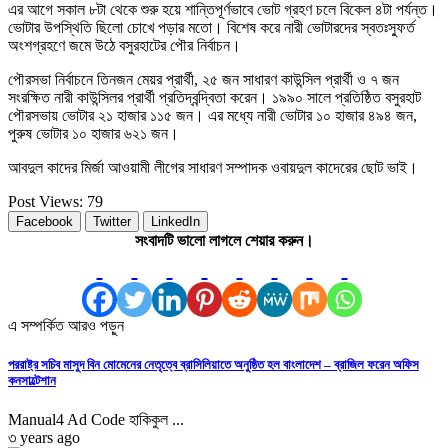
এর আগে সকাল ৮টা থেকে শুরু হয়ে শান্তিপূর্ণভাবে ভোট গ্রহণ চলে বিকেল ৪টা পর্যন্ত।
ভোটার উপস্থিতি ছিলো চোখে পড়ার মতো। বিশেষ করে নারী ভোটারদের স্বতঃস্ফুর্ত
অংশগ্রহণে জমে উঠে বসুরহাটের পৌর নির্বাচন।
পৌরসভা নির্বাচনে তিনজন মেয়র প্রার্থী, ২৫ জন সাধারণ কাউন্সিল প্রার্থী ও ৭ জন
সংরক্ষিত নারী কাউন্সিলর প্রার্থী প্রতিদ্বন্দ্বিতা করেন। ১৯৯০ সালে প্রতিষ্ঠিত বসুরহাট
পৌরসভায় ভোটার ২১ হাজার ১১৫ জন। এর মধ্যে নারী ভোটার ১০ হাজার ৪৯৪ জন,
পুরুষ ভোটার ১০ হাজার ৬২১ জন।
আবদুল কাদের মির্জা আওয়ামী লীগের সাধারণ সম্পাদক ওবায়দুল কাদেরের ছোট ভাই।
Post Views:
79
Facebook
Twitter
LinkedIn
সংবাদটি ভালো লাগলে শেয়ার করুন।
এ সম্পর্কিত আরও পড়ুন
পররাষ্ট্র সচিব মাসুদ বিন মোমেনের নেতৃত্বে ব্রাসিলিয়াতে অনুষ্ঠিত হল বাংলাদেশ – ব্রাজিল ফরেন অফিস
কনসাল্টেশান
Manual4 Ad Code হাকিকুল ...
৩ years ago