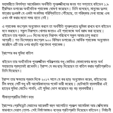
মহামারীতে বিপর্যস্ত আমেরিকান অর্থনীতি পুনরুজ্জীবনের জন্য গত সপ্তাহে বাইডেন ১.৯
ট্রিলিয়ন ডলারের অর্থনৈতিক প্যাকেজ ঘোষণা করেছেন। তিনি বলেছেন, মানুষের দুঃসহ
মাত্রার দুঃখকষ্ট যে একটা সংকটময় পরিস্থিতিতে পৌঁছেছে, তা পরিষ্কার দেখা যাচ্ছে এবং
এখন নষ্ট করার মতো সময় হাতে নেই।
এ প্যাকেজ কংগ্রেস অনুমোদন করলে তা অর্থনীতি পুনরুদ্ধারে ভূমিকা রাখবে বলে বাইডেন
মনে করছেন। স্কুল নিরাপদে খোলার জন্যও এই প্যাকেজে অর্থ বরাদ্দ করা হয়েছে।
বাইডেন তার প্রথম ১০০ দিনের মধ্যে নিরাপদ পরিবেশে স্কুল আবার চালু করতে
আগ্রহী। গত ডিসেম্বরে কংগ্রেস ৯০০ বিলিয়ন ডলারের যে আর্থিক প্যাকেজ অনুমোদন
করেছিল এটি তার ওপর বাড়তি প্রণোদনা প্যাকেজ।
ট্রাম্পের কর সুবিধা বাতিল
বাইডেন তার অর্থনৈতিক পুনরুজ্জীবন পরিকল্পনায় শুধু কোভিড মোকাবেলার জন্য অর্থ
সহায়তার প্রস্তাবই রাখেননি। ট্রাম্প যে কর ছাড় দিয়েছেন তা বাতিল করার প্রতিশ্রুতিও
তিনি দিয়েছেন।
ট্রাম্প তার ক্ষমতার প্রথম দিকে ২০১৭ সালে যে কর ছাড় অনুমোদন করেন, বাইডেনের
টিম বলছে সেটি শুধু ধনী আমেরিকানদের পকেট ভারী করেছে। ছোটখাটো ব্যবসায়ীরা এই
ছাড়ের সুবিধা মোটেও পাননি, এই সুবিধা ভোগ করেছেন বড় বড় ব্যবসায়ীরা।
সীমান্তপ্রাচীর নির্মাণ বন্ধ
ট্রাম্পের প্রেসিডেন্ট মেয়াদের আরেকটি বহুল আলোচিত প্রকল্প আমেরিকা আর মেক্সিকোর
মাঝখানে দেয়াল তোলা- সেই নির্মাণকাজও বন্ধের প্রতিশ্রুতি দিয়েছেন বাইডেন। নির্বাচনী