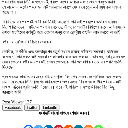
প্রচারণার সময় তিনি বলেছেন এই প্রকল্প অর্থের অপচয় এবং যেখানে প্রকৃত হুমকি
মোকাবেলায় অর্থের প্রয়োজন এই প্রকল্পের কারণে সেসব ক্ষেত্রে অর্থ ব্যয় করা সম্ভব
হচ্ছে না।
শপথ নেওয়ার পর পরই জারি করা নির্বাহী আদেশে তিনি এই প্রকল্পের অর্থায়ন বন্ধের
নির্দেশ দিয়েছেন। বাইডেন প্রশাসন বলেছে, সীমান্তে প্রাচীর নির্মাণের বদলে অভিবাসনের
বৈধতা যাচাইয়ের কর্মসূচি গড়ে তোলার জন্য তারা কেন্দ্রীয় তহবিল বরাদ্দ করতে আগ্রহী।
বর্ণবাদ ও ফৌজদারি বিচারে সংস্কার
কোভিড, অর্থনীতি এবং জলবায়ুর পর চতুর্থ স্থানে রয়েছে বর্ণবাদের সমস্যা। বাইডেন
বলেছেন, তিনি দ্রুত এই সমস্যা মোকাবেলায় কাজ শুরু করবেন। আবাসন, স্বাস্থ্যসেবাসহ
যেসব ক্ষেত্রে বর্ণবৈষম্য প্রকট, সেসব ক্ষেত্রকে তিনি অগ্রাধিকার দেওয়ার প্রতিশ্রুতি
দিয়েছেন।
প্রথম ১০০ কার্যদিবসের মধ্যে বাইডেন পুলিশ বিভাগের সংস্কারের প্রক্রিয়া শুরু করতে
চান। এ লক্ষ্যে তিনি পুলিশের কার্যকলাপের ওপর নজরদারির জন্য জাতীয় পর্যায়ে একটি
সংস্থা গঠনের প্রতিশ্রুতি দিয়েছেন। তবে এই পরিকল্পনা সম্পর্কে বিস্তারিত কিছু
জানানো হয়নি।
Post Views:
137
Facebook
Twitter
LinkedIn
সংবাদটি ভালো লাগলে শেয়ার করুন।