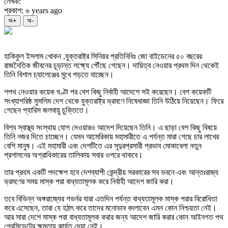
লেখক:
প্রকাশ: ৬ years ago
অ+
অ-
হাকিকুল ইসলাম খোকন ,যুক্তরাষ্ট্র সিনিয়র প্রতিনিধিঃ জো বাইডেনের ৫০ বছরের
রাজনৈতিক জীবনের চূড়ান্ত লক্ষ্যে পৌঁছে গেছেন। দায়িত্ব নেওয়ার প্রথম দিন থেকেই
তিনি বিশাল চ্যালেঞ্জের মুখে পড়তে যাচ্ছেন।
শপথ নেওয়ার কয়েক ঘণ্টা পর বেশ কিছু নির্বাহী আদেশে সই করেছেন। বেশ কয়েকটি
সংখ্যাগরিষ্ঠ মুসলিম দেশ থেকে যুক্তরাষ্ট্র ভ্রমণে নিষেধাজ্ঞা তিনি উঠিয়ে নিয়েছেন। ফিরে
গেছেন প্যারিস জলবায়ু চুক্তিতে।
বিশ্ব স্বাস্থ্য সংস্থায় যোগ দেওয়ারও আদেশ দিয়েছেন তিনি। এ ছাড়া বেশ কিছু বিষয়ে
তিনি নজর দিতে চাচ্ছেন। যেমন আমেরিকায় মহামারীতে এ পর্যন্ত মারা গেছে চার লাখের
বেশি মানুষ। এই মহামারী এবং দেশটিতে এর সূদুরপ্রসারী প্রভাব মোকাবেলা নতুন
প্রশাসনের অগ্রাধিকারের তালিকায় সবার ওপরে থাকবে।
তার প্রথম একটি পদক্ষেপ হবে দেশব্যাপী কেন্দ্রীয় সরকারের সব ভবনে এবং আন্তঃরাজ্য
ভ্রমণের সময় মাস্ক পরা বাধ্যতামূলক করে নির্বাহী আদেশ জারি করা।
তবে বিভিন্ন অঙ্গরাজ্যের গভর্নর যারা এতদিন পর্যন্ত বাধ্যতামূলক মাস্ক পরার বিরোধিতা
করে এসেছেন, তারা যে হঠাৎ করে তাদের মনোভাব বদলাবেন এমন কোন নিশ্চয়তা নেই।
আর সারা দেশে মাস্ক পরা বাধ্যতামূলক করার জন্য আদেশ জারি করার কোন আইনগত পথ
প্রেসিডেন্টের ক্ষমতায় কার্যত দেয়া নেই।