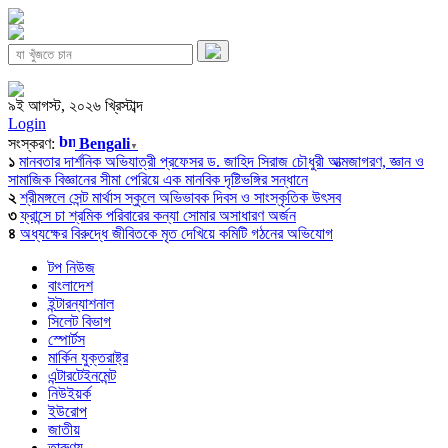
৯ই আগস্ট, ২০২৬ খ্রিস্টাব্দ
Login
সংস্করণ:
Bengali
▼
১
মানবতার দার্শনিক অভিযাত্রী প্রফেসর ড. জাহিদ সিরাজ চৌধুরী আত্মজাগরণ, জ্ঞান ও
সামাজিক বিজ্ঞানের সীমা পেরিয়ে এক মানবিক দৃষ্টিভঙ্গির সন্ধানে
২
শ্রীমঙ্গলে সেন্ট মার্থাস স্কুলে অভিভাবক দিবস ও সাংস্কৃতিক উৎসব
৩
ফ্রান্সে চা শ্রমিক পরিবারের কন্যা সোমার অসাধারণ অর্জন
৪
অধ্যক্ষের বিরুদ্ধে জীবিতকে মৃত দেখিয়ে কমিটি গঠনের অভিযোগ
টপ নিউজ
বাংলাদেশ
ইন্টারন্যাশনাল
সিলেট বিভাগ
স্পোর্টস
মার্কিন যুক্তরাষ্ট্র
এন্টারটেইনমেন্ট
নিউইয়র্ক
ইউরোপ
জাতীয়
তারুণ্য