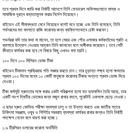
তবে প্রথম দিনে জারি করা নির্বাহী আদেশে তিনি ফেডারেল অফিসগুলোতে মাস্ক ও
সামাজিক দূরত্ব বাধ্যতামূলক করার নির্দেশ দিয়েছেন।
বাইডেন এই সীমাবদ্ধতা মেনে নিয়েছেন বলেই মনে হচ্ছে এবং তিনি বলেছেন, তিনি
গর্ভনরদের মত বদলাতে রাজি করোনার জন্য ব্যক্তিগতভাবে চেষ্টা করবেন।
গভর্নররা যদি তার কথা না মানেন, তা হলে মেয়র এবং পৌর এলাকার কর্মকর্তাদের প্রতি এ
ব্যাপারে উদ্যোগ নেওয়ার আহ্বান তিনি জানাবেন বলে অঙ্গীকার করেছেন। তবে সেটি
কীভাবে কার্যকর করা হবে সে বিষয়ে কিছু এখনও বলা হয়নি।
১০০ দিনে ১০০ মিলিয়ন ডোজ টিকা
বাইডেন টিকাদান প্রক্রিয়ায় গতি সঞ্চার করতে চান। তার চূড়ান্ত লক্ষ্য হলো ক্ষমতার
প্রথম ১০০ দিনের মধ্যে ১০ কোটি মানুষকে করোনার টিকার অন্তত প্রথম ডোজ দিয়ে
দেওয়া।
টিকা কর্মসূচি দ্রুততার সঙ্গে করার একটা পরিকল্পনা হলো যত ভ্যাকসিন তৈরি আছে, তার
একটি অংশ দ্বিতীয় ডোজের জন্য মজুদ রাখার বদলে, পুরোটাই একসঙ্গে ছেড়ে দেওয়া।
এ ছাড়া দ্রুত কোভিড পরীক্ষা ব্যবস্থা চালু ও তা উন্নত করতে এবং জাতীয় স্তরে
চিকিৎসা সরঞ্জাম, ওষুধ ও পিপিইর সরবরাহ ব্যবস্থা কার্যকর রাখার জন্যও তিনি নির্বাহী
পদক্ষেপ নেবেন বলে ধারণা করা হচ্ছে।
১.৯ ট্রিলিয়ন ডলারের করোনা অর্থনীতি