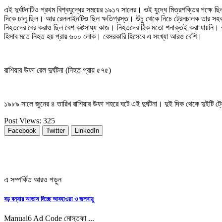
এই দুর্ঘটনাটিও প্রথম বিশ্বযুদ্ধের সময়ের ১৯১৭ সালের। ওই যুদ্ধে মিত্রশক্তির পক্ষে
দিকে ঢালু ছিল। আর রেললাইনটিও ছিল ক্ষতিগ্রস্ত। উঁচু থেকে নিচে ট্রেনচালক তার সহক
নিহতদের বের করাও ছিল বেশ কষ্টসাধ্য কাজ। নিহতদের ঠিক মতো শনাক্তই করা যায়নি। কা
হিসাব মতে নিহত হয় প্রায় ৬০০ লোক। বেসরকারি হিসেবে এ সংখ্যা আরও বেশি।
রাশিয়ার উফা রেল দুর্ঘটনা (নিহত প্রায় ৫৭৫)
১৯৮৯ সালে জুনের ৪ তারিখ রাশিয়ার উফা শহরে ঘটে এই দুর্ঘটনা। দুই দিক থেকে দুইটি ট
Post Views:
325
Facebook
Twitter
LinkedIn
এ সম্পর্কিত আরও পড়ুন
বড় বন্যার আভাস দিচ্ছে আবহাওয়া ও জলবায়ু
Manual6 Ad Code মোস্তফা ...