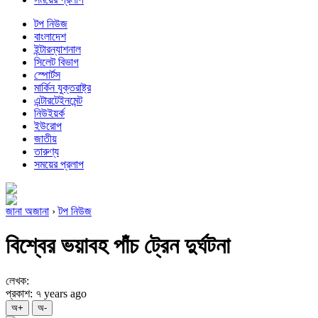
টপ নিউজ
বাংলাদেশ
ইন্টারন্যাশনাল
সিলেট বিভাগ
স্পোর্টস
মার্কিন যুক্তরাষ্ট্র
এন্টারটেইনমেন্ট
নিউইয়র্ক
ইউরোপ
জাতীয়
তারুণ্য
সময়ের প্রলাপ
জানা অজানা
›
টপ নিউজ
বিশ্বের ভয়াবহ পাঁচ ট্রেন দুর্ঘটনা
লেখক:
প্রকাশ: ৭ years ago
অ+
অ-