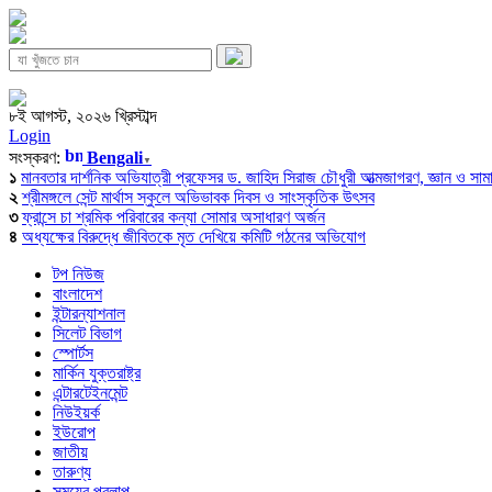
৮ই আগস্ট, ২০২৬ খ্রিস্টাব্দ
Login
সংস্করণ:
Bengali
▼
১
মানবতার দার্শনিক অভিযাত্রী প্রফেসর ড. জাহিদ সিরাজ চৌধুরী আত্মজাগরণ, জ্ঞান ও সামাজি
২
শ্রীমঙ্গলে সেন্ট মার্থাস স্কুলে অভিভাবক দিবস ও সাংস্কৃতিক উৎসব
৩
ফ্রান্সে চা শ্রমিক পরিবারের কন্যা সোমার অসাধারণ অর্জন
৪
অধ্যক্ষের বিরুদ্ধে জীবিতকে মৃত দেখিয়ে কমিটি গঠনের অভিযোগ
টপ নিউজ
বাংলাদেশ
ইন্টারন্যাশনাল
সিলেট বিভাগ
স্পোর্টস
মার্কিন যুক্তরাষ্ট্র
এন্টারটেইনমেন্ট
নিউইয়র্ক
ইউরোপ
জাতীয়
তারুণ্য
সময়ের প্রলাপ