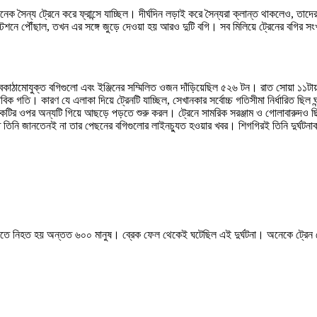
ক সৈন্য ট্রেনে করে ফ্রান্সে যাচ্ছিল। দীর্ঘদিন লড়াই করে সৈন্যরা ক্লান্ত থাকলেও, তাদের ম
্টেশনে পৌঁছাল, তখন এর সঙ্গে জুড়ে দেওয়া হয় আরও দুটি বগি। সব মিলিয়ে ট্রেনের বগির সংখ্
অবকাঠামোযুক্ত বগিগুলো এবং ইঞ্জিনের সম্মিলিত ওজন দাঁড়িয়েছিল ৫২৬ টন। রাত সোয়া ১১টায় 
িক গতি। কারণ যে এলাকা দিয়ে ট্রেনটি যাচ্ছিল, সেখানকার সর্বোচ্চ গতিসীমা নির্ধারিত ছ
একটির ওপর অন্যটি গিয়ে আছড়ে পড়তে শুরু করল। ট্রেনে সামরিক সরঞ্জাম ও গোলাবারুদও
্ত তিনি জানতেনই না তার পেছনের বগিগুলোর লাইনচ্যুত হওয়ার খবর। শিগগিরই তিনি দুর্ঘটনাক
 আর এতে নিহত হয় অন্তত ৬০০ মানুষ। ব্রেক ফেল থেকেই ঘটেছিল এই দুর্ঘটনা। অনেকে ট্