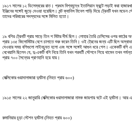
১৯১৭ সালের ১২ ডিসেম্বরের রাত। প্রথম বিশ্বযুদ্ধে ইতালিয়ান ফ্রন্টে লড়াই করা হাজারখানে
ইঞ্জিনের সঙ্গেই জুড়ে দেওয়া হয়েছিল। মন্ট ক্যানিস টানেল পাড়ি দিয়ে ট্রেনটি যখন মডেন স
তাদের পরিবারের সদস্যদের সঙ্গে মিলিত হতো।
১৯ বগির ট্রেনটি প্রায় সাড়ে তিন শ মিটার দীর্ঘ ছিল। লোহার তৈরি চেসিসের ওপর কাঠের 
প্রায় ১৩৫ কিলোমিটার বেগে চালাতে শুরু করেন তিনি। ওই ট্রেনের জন্য এটি ছিল অস্বাভাব
দেওয়ার সময় বগিগুলো লাইনচ্যুত হলো এবং সঙ্গে সঙ্গেই আগুন ধরে গেল। একেকটি বগি 
বেখেয়ালি ছিলেন যে, দু-একটি বগি নিয়ে তিনি যখন পরবর্তী স্টেশনে গিয়ে থামেন তখন পর্যন
প্রায় ৭০০ সৈন্যের প্রাণহানি হয়ে যায়।
মেক্সিকোর গুয়াদালাজারা দুর্ঘটনা (নিহত প্রায় ৬০০)
১৯১৫ সালের ২২ জানুয়ারি মেক্সিকোর গুয়াদালাজারা নামক জায়গায় ঘটে এই দুর্ঘটনা।
রুমানিয়ার চূড়া স্টেশন দুর্ঘটনা (নিহত প্রায় ৬০০)