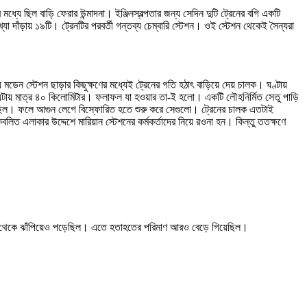
ধ্যে ছিল বাড়ি ফেরার উন্মাদনা। ইঞ্জিনস্বল্পতার জন্য সেদিন দুটি ট্রেনের বগি একটি
যা দাঁড়ায় ১৯টি। ট্রেনটির পরবর্তী গন্তব্য চেম্বারি স্টেশন। ওই স্টেশন থেকেই সৈন্যরা
মডেন স্টেশন ছাড়ার কিছুক্ষণের মধ্যেই ট্রেনের গতি হঠাৎ বাড়িয়ে দেয় চালক। ঘণ্টায়
িল ঘন্টায় মাত্র ৪০ কিলোমিটার। ফলাফল যা হওয়ার তা-ই হলো। একটি লৌহনির্মিত সেতু পাড়ি
 ছিল। ফলে আগুন লেগে বিস্ফোরিত হতে শুরু করে সেগুলো। ট্রেনের চালক এতটাই
বলিত এলাকার উদ্দেশে মারিয়ান স্টেশনের কর্মকর্তাদের নিয়ে রওনা হন। কিন্তু ততক্ষণে
রেন থেকে ঝাঁপিয়েও পড়েছিল। এতে হতাহতের পরিমাণ আরও বেড়ে গিয়েছিল।