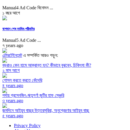
Manual4 Ad Code বিনোদন ...
১ বছর আগে
বাগদান শেষ তামিম-পরীমনির
Manual5 Ad Code ...
৭ years ago
এন্টারটেইনমেন্ট
এ সম্পর্কিত আরও পড়ুন:
বড়রাও কেন হামে আক্রান্ত হন? কীভাবে বুঝবেন, চিকিৎসা কী?
২ মাস আগে
গোসল করতে করতে কেঁদেছি
৪ years ago
পর্দায় প্রসেনজিৎ-ঋতুপর্ণা জুটির হাফ সেঞ্চুরি
৩ years ago
জন্মদিনে আইয়ুব বাচ্চুর উত্তরসূরিরা, অনুপ্রেরণার আইয়ুব বাচ্চু
৫ years ago
Privacy Policy