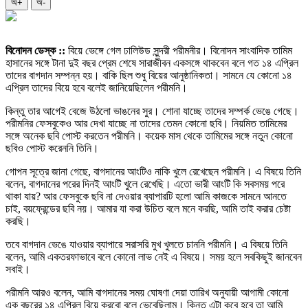
অ+
অ-
বিনোদন ডেস্ক ::
বিয়ে ভেঙ্গে গেল ঢালিউড সুন্দরী পরীমনীর। বিনোদন সাংবাদিক তামিম
হাসানের সঙ্গে টানা দুই বছর প্রেম শেষে সারাজীবন একসঙ্গে থাকবেন বলে গত ১৪ এপ্রিল
তাদের বাগদান সম্পন্ন হয়। বাকি ছিল শুধু বিয়ের আনুষ্ঠানিকতা। সামনে যে কোনো ১৪
এপ্রিল তাদের বিয়ে হবে বলেই জানিয়েছিলেন পরীমনি।
কিন্তু তার আগেই বেজে উঠলো ভাঙনের সুর। শোনা যাচ্ছে তাদের সম্পর্ক ভেঙে গেছে।
পরীমনির ফেসবুকেও আর দেখা যাচ্ছে না তাদের তেমন কোনো ছবি। নিয়মিত তামিমের
সঙ্গে অনেক ছবি পোস্ট করতেন পরীমনি। কয়েক মাস থেকে তামিমের সঙ্গে নতুন কোনো
ছবিও পোস্ট করেননি তিনি।
গোপন সূত্রে জানা গেছে, বাগদানের আংটিও নাকি খুলে রেখেছেন পরীমনি। এ বিষয়ে তিনি
বলেন, বাগদানের পরের দিনই আংটি খুলে রেখেছি। এতো ভারী আংটি কি সবসময় পরে
থাকা যায়? আর ফেসবুকে ছবি না দেওয়ার ব্যাপারটি হলো আমি কাজকে সামনে আনতে
চাই, বয়ফ্রেন্ডের ছবি নয়। আমার যা করা উচিত বলে মনে করছি, আমি তাই করার চেষ্টা
করছি।
তবে বাগদান ভেঙে যাওয়ার ব্যাপারে সরাসরি মুখ খুলতে চাননি পরীমনি। এ বিষয়ে তিনি
বলেন, আমি একতরফাভাবে বলে কোনো লাভ নেই এ বিষয়ে। সময় হলে সবকিছুই জানবেন
সবাই।
পরীমনি আরও বলেন, আমি বাগদানের সময় ঘোষণা দেয়া তারিখ অনুযায়ী আগামী কোনো
এক বছরের ১৪ এপ্রিল বিয়ে করবো বলে ভেবেছিলাম। কিন্তু এটা কবে হবে তা আমি