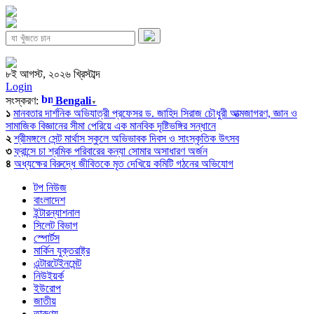
৮ই আগস্ট, ২০২৬ খ্রিস্টাব্দ
Login
সংস্করণ:
Bengali
▼
১
মানবতার দার্শনিক অভিযাত্রী প্রফেসর ড. জাহিদ সিরাজ চৌধুরী আত্মজাগরণ, জ্ঞান ও
সামাজিক বিজ্ঞানের সীমা পেরিয়ে এক মানবিক দৃষ্টিভঙ্গির সন্ধানে
২
শ্রীমঙ্গলে সেন্ট মার্থাস স্কুলে অভিভাবক দিবস ও সাংস্কৃতিক উৎসব
৩
ফ্রান্সে চা শ্রমিক পরিবারের কন্যা সোমার অসাধারণ অর্জন
৪
অধ্যক্ষের বিরুদ্ধে জীবিতকে মৃত দেখিয়ে কমিটি গঠনের অভিযোগ
টপ নিউজ
বাংলাদেশ
ইন্টারন্যাশনাল
সিলেট বিভাগ
স্পোর্টস
মার্কিন যুক্তরাষ্ট্র
এন্টারটেইনমেন্ট
নিউইয়র্ক
ইউরোপ
জাতীয়
তারুণ্য