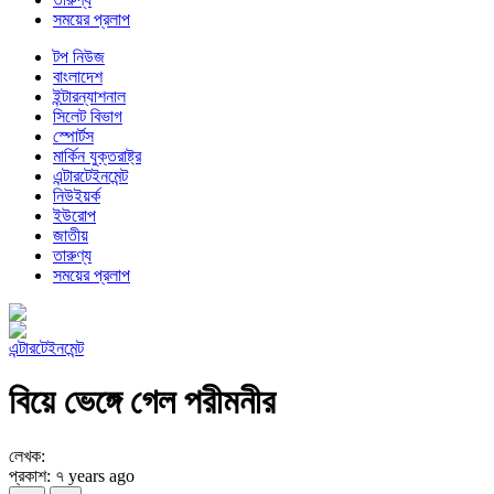
সময়ের প্রলাপ
টপ নিউজ
বাংলাদেশ
ইন্টারন্যাশনাল
সিলেট বিভাগ
স্পোর্টস
মার্কিন যুক্তরাষ্ট্র
এন্টারটেইনমেন্ট
নিউইয়র্ক
ইউরোপ
জাতীয়
তারুণ্য
সময়ের প্রলাপ
এন্টারটেইনমেন্ট
বিয়ে ভেঙ্গে গেল পরীমনীর
লেখক:
প্রকাশ: ৭ years ago