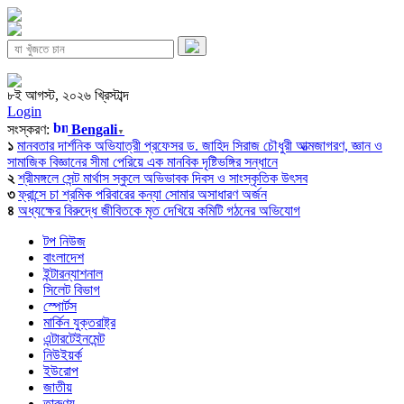
৮ই আগস্ট, ২০২৬ খ্রিস্টাব্দ
Login
সংস্করণ:
Bengali
▼
১
মানবতার দার্শনিক অভিযাত্রী প্রফেসর ড. জাহিদ সিরাজ চৌধুরী আত্মজাগরণ, জ্ঞান ও
সামাজিক বিজ্ঞানের সীমা পেরিয়ে এক মানবিক দৃষ্টিভঙ্গির সন্ধানে
২
শ্রীমঙ্গলে সেন্ট মার্থাস স্কুলে অভিভাবক দিবস ও সাংস্কৃতিক উৎসব
৩
ফ্রান্সে চা শ্রমিক পরিবারের কন্যা সোমার অসাধারণ অর্জন
৪
অধ্যক্ষের বিরুদ্ধে জীবিতকে মৃত দেখিয়ে কমিটি গঠনের অভিযোগ
টপ নিউজ
বাংলাদেশ
ইন্টারন্যাশনাল
সিলেট বিভাগ
স্পোর্টস
মার্কিন যুক্তরাষ্ট্র
এন্টারটেইনমেন্ট
নিউইয়র্ক
ইউরোপ
জাতীয়
তারুণ্য