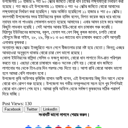
উপজেলায় ১০ হাজার ৯ শত ৯০ হেক্টর জমিতে বোরো ধান চাষের লক্ষ্যমাত্রা নির্ধারণ করা
হয়েছে। গত বছর এই উপজেলায় ১১ হাজার ৩ শত ৭৫ হেক্টর জমিতে বোরো আবাদের
লক্ষ্যমাত্রা নির্ধারণ করা হয়েছিল। আর অর্জিত হয়েছিলো ১১ হাজার ৪ শত ৫০ হেক্টর।
বদলগাছী উপজেলার সদর ইউনিয়নের কৃষক হামিদ বলেন, বিগত কয়েক বছর ধরে ধানের
ন্যায্য দাম না পাওয়ায় লোকসান গুনতে হয়েছে আমাদের। এবার আমন চাষে করে আমরা
কিছুটা লাভবান হয়েছি। সেই আশায় আবার ইরি-বোরো ধান চাষাবাদ শুরু করেছি।
মিঠাপুর ইউনিয়নের জামসের, বকুল, হেলাল সহ বেশ কিছু কৃষক জানান, চলতি বোরো
মৌসুমে জিরা শাইল, ২৮, ২৯, ব্রি ৮১ ও ৬৩ জাতের ধান চাষাবাদ করতে বেশি আগ্রহী
এলাকার কৃষকরা।
অন্যান্য বছর কোল্ড ইনজুরিতে পচন লেগে বীজতলার চারা নষ্ট হয়ে যেতো। কিন্তু এবছর
আবহাওয়া অনুকূলে থাকায় বোরো চারা বেশ ভালো রয়েছে।
কোলা ইউনিয়নের বাসিন্দা সেলিম ও ফজলু জানান, বোরো ধান লাগাতে দিন-রাত পরিশ্রম
করতে হয়। এছাড়া বোরো চাষাবাদে খরচও অনেক বেশি হয়। বোরো ধান জমিতে
লাগানোর পর থেকে তিন-চার দিন পরপর সেচ দিতে হয়। আশা রাখি বোরো আবাদ ভালো
হলে আমরা বেশি লাভবান হবো।
উপজেলা কৃষি অফিসার কৃষিবিদ হাসান আলী বলেন, এই উপজেলায় কিছু দিন আগে থেকে
বোরো ধান রোপণ শুরু হয়েছে। উপজেলা সব গভীর নলকূপগুলো সচল হলে খুব শিগগিরই
বোরো ধান রোপণ শেষ হবে। আমরা কৃষি অফিস থেকে সর্বক্ষণ কৃষকদের সঠিক পরামর্শ
দিয়ে যাচ্ছি।
Post Views:
130
Facebook
Twitter
LinkedIn
সংবাদটি ভালো লাগলে শেয়ার করুন।