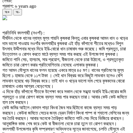
লেখক:
প্রকাশ: ৬ years ago
অ+
অ-
প্রতিনিধি বদলগাছী (নওগাঁ) :
দীর্ঘদিন থেকে ধানের ন্যায্য মূল্য পায়নি কৃষকরা কিন্তু এবার কৃষকরা আমন ধান ও খড়ের
দাম ভালো পাওয়ায় নওগাঁর বদলগাছীর কৃষকরা এই হাঁড় কাঁপানো শীতের মধ্যেও বিপুল
উৎসাহ উদ্দীপনার মধ্যে দিয়ে ইরি-বোরো ধান চাষাবাদ শুরু করেছে। জমি প্রস্তুত, চারা
উত্তোলন ও রোপন করতে মাঠে ব্যস্ত সময় পার করছে এই উপজেণলা কৃষকরা।
জমিতে পানি সেচ, হালচাষ, সার প্রয়োগ, বীজতলা থেকে চারা উঠানো, ও প্রস্তুতকৃত
জমিতে চারা রোপণ করার প্রতিযোগিতায় নেমেছে এলাকার কৃষকরা।
গত আমন মৌসুমে ধানের ফলন হয়েছে একরে মাত্র ৪৫ মণ। ধানের প্রতিমণের মূল্য
ছিলো ১ হাজার থেকে ১১শ টাকা । সেই ধান বিক্রয় করে কিছুটা লাভবান হলেও বেশি
লাভবান হয়েছে খড় বিক্রয় করে। তাই ধান ও খড়ের ভালো দাম পেয়ে কৃষকদের বোরো
চাষাবাদে এবার আগ্রহ বেড়েগেছে।
এ দিকে হাঁড় কাঁপানো শীতকে উপেক্ষা করে সকাল থেকে সন্ধ্যা অবাধি ইরি-বোরোর জমি
প্রস্তুত ও চারা রোপণ কাজে ব্যস্ত সময় পার করছেন তারা। আবার কেউ কেউ জমিতে
হাল চাষ করছেন।
কেউ জমির আইলে কোদাল পাড়া কিংবা জৈব সার ছিটানো কাজে ব্যস্ত সময় পাড়
করছেন। কেউবা জমিতে সেচের জন্য ড্রেন নির্মাণ কিংবা পাম্প বা শ্যালো মেশিনের জন্য
ঘর তৈরি করছেন। আবার অনেকে তৈরিকৃত জমিতে পানি সেচ দিয়ে ভিজিয়ে রাখছেন।
আনুষাঙ্গিক কাজ শেষ করে কেউ বা বীজতলা থেকে চারা তুলে তা রোপণ করছেন।
বদলগাছী উপজেলার কৃষি সম্প্রসারণ অধিদফতর সূত্রে জানাগেছে, চলতি মৌসুমে এই