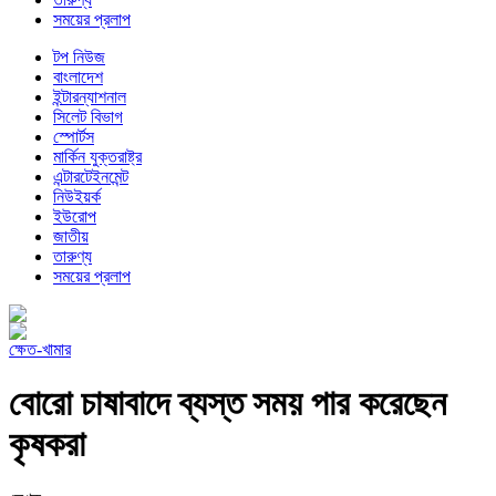
সময়ের প্রলাপ
টপ নিউজ
বাংলাদেশ
ইন্টারন্যাশনাল
সিলেট বিভাগ
স্পোর্টস
মার্কিন যুক্তরাষ্ট্র
এন্টারটেইনমেন্ট
নিউইয়র্ক
ইউরোপ
জাতীয়
তারুণ্য
সময়ের প্রলাপ
ক্ষেত-খামার
বোরো চাষাবাদে ব্যস্ত সময় পার করেছেন
কৃষকরা