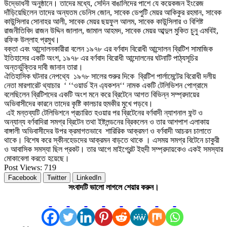
উদ্ভোধনী অনুষ্ঠানে। তাদের মধ্যে, সেদিন বাঙালিদের পাশে যে কয়েকজন ইংরেজ
দাঁড়িয়েছিলেন তাদের অন্যতম ডেনিস জোন, সাবেক ডেপুটি মেয়র আকিকুর রহমান, সাবেক
কাউন্সিলার সোনাহর আলী, সাবেক মেয়র ছয়ফুল আলম, সাবেক কাউন্সিলার ও বিশিষ্ট
রাজনীতিবিদ রাজন উদ্দিন জালাল, জামাল আহমদ, সাবেক মেয়র আব্দুল মুকিত চুনু এমবিই,
রফিক উল্লাহ প্রমুখ।
বক্তা এবং আন্দোলনকারীরা বলেন ১৯৭৮ এর বর্ণবাদ বিরোধী আন্দোলন ব্রিটিশ সামাজিক
ইতিহাসের একটি অংশ, ‍১৯৭৮ এর বর্ণবাদ বিরোধী আন্দোলনের ঘটনাটি পাঠ্যসূচির
অন্তর্ভুক্তির দাবী জানান তারা।
ঐতিহাসিক ঘটনার নেপথ্যে ১৯৭৮ সালের শুরুর দিকে ব্রিটিশ পার্লামেন্টের বিরোধী দলীয়
নেতা মারগারেট থ্যাচার ‘ ‘‘ওয়ার্ড ইন এ্যকশন‘‘ নামক একটি টেলিভিশন পোগ্রামে
বলেছিলেন ব্রিটিশদের একটি অংশ মনে করে ব্রিটেনে আগত বিভিন্ন সম্প্রদায়ের
অভিবাসীদের কারনে তাদের কৃষ্টি কালচার হুমকীর মুখে পড়বে।
এই মন্তব্যটি টেলিভিশনে প্রচারিত হওয়ার পর ব্রিটেনের বর্ণবাদী ন্যাশনাল ফন্ট ও
অন্যান্য বর্ণবাদিরা সমগ্র ব্রিটেন তথা ইষ্টলন্ডনের ব্রিকলেন ও তার আশপাশ এলাকায়
বাঙ্গালী অভিবাসীদের উপর ক্রমাগতভাবে শারিরিক আক্রমণ ও বর্ণবাদী আচরন চালাতে
থাকে। বিশেষ করে স্কীনহেডদের আক্রমন বাড়তে থাকে । এসময় সমগ্র বিটেনে চাকুরী
ও আবাসিক সমস্যা ছিল প্রকট। তার আগে মাইগ্রেন্ট ইহুদী সম্প্রদায়কেও একই সমস্যার
মোকাবেলা করতে হয়েছে।
Post Views:
719
Facebook
Twitter
LinkedIn
সংবাদটি ভালো লাগলে শেয়ার করুন।