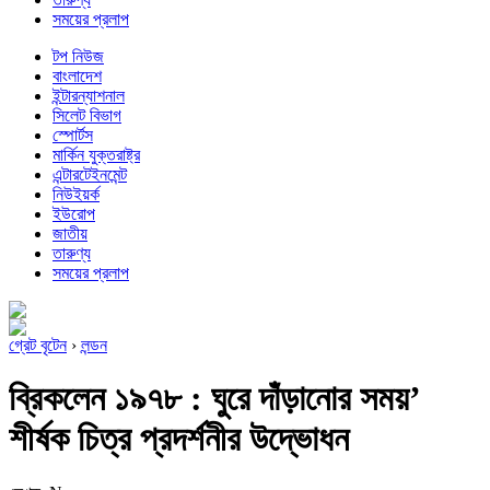
সময়ের প্রলাপ
টপ নিউজ
বাংলাদেশ
ইন্টারন্যাশনাল
সিলেট বিভাগ
স্পোর্টস
মার্কিন যুক্তরাষ্ট্র
এন্টারটেইনমেন্ট
নিউইয়র্ক
ইউরোপ
জাতীয়
তারুণ্য
সময়ের প্রলাপ
গ্রেট বৃটেন
›
লন্ডন
ব্রিকলেন ১৯৭৮ : ঘুরে দাঁড়ানোর সময়’
শীর্ষক চিত্র প্রদর্শনীর উদ্ভোধন