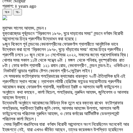
লেখক: Nopur
প্রকাশ: ৪ years ago
অ+
অ-
মুহাম্মদ সালেহ আহমদ, লন্ডন ঃ
যুক্তরাজ্যের পূর্বলন্ডনে “ব্রিকলেন ১৯৭৮, ঘুরে দাড়ানোর সময়” লন্ডনে বর্ণবাদ বিরোধী
আন্দোলনের চিত্র প্রদর্শনীর উদ্ভোধন করা হয়েছে।
৯জুন বিকেলে পূর্ব লন্ডনের বেথনালগ্রীনের ফোরকর্ণাস গ্যালারীতে আনুষ্টানিক ভাবে
উদ্বোধন করা হলো ‘ব্রিকলেন ১৯৭৮, ঘুড়ে দাঁড়ানোর সময়’ নামের চিত্র প্রদর্শনীর।
প্রদর্শনী চলবে ১০ জুন থেকে ১০ সেপ্টেম্বর ২০২২, সকলের জন্যে প্রবেশাধিকার ফ্রি।
খোলার সময় সকাল ১১টা থেকে সন্ধ্যে ৬টা । মঙ্গল থেকে শনিবার, বৃহস্প্রতিবার রাত
৮টা। ফোর কর্নাস গ্যালারী ১২১ রমান রোড, বেথনালগ্রীণ , লন্ডন লন্ডন-ই২ ওকিউএন।
নিকটবর্তি আন্ডার গ্রাউড ষ্টেশন বেথনাল গ্রীণ-সেন্ট্রেল লাইন।
সে সময়কার ফটোগ্রাফার পলট্রেভারের ক্যামেরায় ধারনকৃত ৭০টি ঐতিহাসিক ছবি এই
প্রদর্শনীতে স্থান পাচ্ছে। ন্যাশনাল লটারী হেরিটেজ ফান্ডের সহয়োগীতায় প্রদর্শনীর
আয়োজন করছে ফোরকর্ণাস গ্যালারী, স্বাধীনতা ট্রাষ্ট ও আলতাব আলী ফাউন্ডেশন।
অনুষ্ঠানে কথা বলছেন , কার্লা মিচেল, পলট্রেভার, নুরুদ্দিন আহমদ, জুলিবেগম ও আনসার
আহমেদ উল্লাহ।
উদ্ভোধনী অনুষ্ঠানে আয়োজনের বিভিন্ন দিক তুলে ধরে বক্তব্য রাখেন ফটোগ্রাফার
পলট্রেভার, স্বাধীনতা ট্রাষ্টর জুলি বেগম, আনসার আহমেদ উল্লাহ, আলতাব আলী
ফাউন্ডেশনের পরিচালক নূরুদ্দিন আহমদ, ও ফোর কর্নারের আর্টিকষ্টিক ডেভল্যপমেন্ট
পরিচালক কার্লা মিচেল।
সেময় ব্রিটিশ বাঙালিদের যারা বর্ণবাদ বিরোধী আন্দোলনে অংশ নিয়েছিলেন অনেকেই আর
ইহজগতে নেই, যারা এখনও জীবিত আছেন , তাদের কয়েকজন উপস্থিত হয়েছিলেন