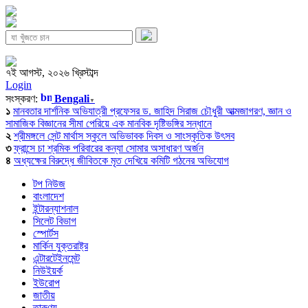
৭ই আগস্ট, ২০২৬ খ্রিস্টাব্দ
Login
সংস্করণ:
Bengali
▼
১
মানবতার দার্শনিক অভিযাত্রী প্রফেসর ড. জাহিদ সিরাজ চৌধুরী আত্মজাগরণ, জ্ঞান ও
সামাজিক বিজ্ঞানের সীমা পেরিয়ে এক মানবিক দৃষ্টিভঙ্গির সন্ধানে
২
শ্রীমঙ্গলে সেন্ট মার্থাস স্কুলে অভিভাবক দিবস ও সাংস্কৃতিক উৎসব
৩
ফ্রান্সে চা শ্রমিক পরিবারের কন্যা সোমার অসাধারণ অর্জন
৪
অধ্যক্ষের বিরুদ্ধে জীবিতকে মৃত দেখিয়ে কমিটি গঠনের অভিযোগ
টপ নিউজ
বাংলাদেশ
ইন্টারন্যাশনাল
সিলেট বিভাগ
স্পোর্টস
মার্কিন যুক্তরাষ্ট্র
এন্টারটেইনমেন্ট
নিউইয়র্ক
ইউরোপ
জাতীয়
তারুণ্য