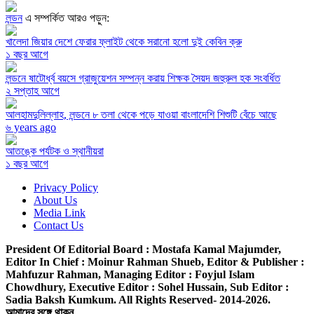
লন্ডন
এ সম্পর্কিত আরও পড়ুন:
খালেদা জিয়ার দেশে ফেরার ফ্লাইট থেকে সরানো হলো দুই কেবিন ক্রু
১ বছর আগে
লন্ডনে ষাটোর্ধ্ব বয়সে গ্রাজুয়েশন সম্পন্ন করায় শিক্ষক সৈয়দ জহুরুল হক সংবর্ধিত
২ সপ্তাহ আগে
আলহামদুলিল্লাহ, লন্ডনে ৮ তলা থেকে পড়ে যাওয়া বাংলাদেশি শিশুটি বেঁচে আছে
৬ years ago
আতঙ্কে পর্যটক ও স্থানীয়রা
১ বছর আগে
Privacy Policy
About Us
Media Link
Contact Us
President Of Editorial Board :
Mostafa Kamal Majumder,
Editor In Chief :
Moinur Rahman Shueb,
Editor & Publisher :
Mahfuzur Rahman,
Managing Editor :
Foyjul Islam
Chowdhury,
Executive Editor :
Sohel Hussain,
Sub Editor :
Sadia Baksh Kumkum. All Rights Reserved- 2014-2026.
আমাদের সঙ্গে থাকুন