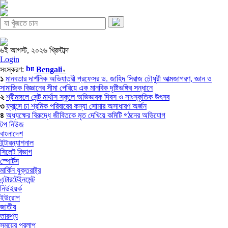
৬ই আগস্ট, ২০২৬ খ্রিস্টাব্দ
Login
সংস্করণ:
Bengali
▼
১
মানবতার দার্শনিক অভিযাত্রী প্রফেসর ড. জাহিদ সিরাজ চৌধুরী আত্মজাগরণ, জ্ঞান ও
সামাজিক বিজ্ঞানের সীমা পেরিয়ে এক মানবিক দৃষ্টিভঙ্গির সন্ধানে
২
শ্রীমঙ্গলে সেন্ট মার্থাস স্কুলে অভিভাবক দিবস ও সাংস্কৃতিক উৎসব
৩
ফ্রান্সে চা শ্রমিক পরিবারের কন্যা সোমার অসাধারণ অর্জন
৪
অধ্যক্ষের বিরুদ্ধে জীবিতকে মৃত দেখিয়ে কমিটি গঠনের অভিযোগ
টপ নিউজ
বাংলাদেশ
ইন্টারন্যাশনাল
সিলেট বিভাগ
স্পোর্টস
মার্কিন যুক্তরাষ্ট্র
এন্টারটেইনমেন্ট
নিউইয়র্ক
ইউরোপ
জাতীয়
তারুণ্য
সময়ের প্রলাপ