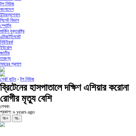
টপ নিউজ
বাংলাদেশ
ইন্টারন্যাশনাল
সিলেট বিভাগ
স্পোর্টস
মার্কিন যুক্তরাষ্ট্র
এন্টারটেইনমেন্ট
নিউইয়র্ক
ইউরোপ
জাতীয়
তারুণ্য
সময়ের প্রলাপ
গ্রেট বৃটেন
›
টপ নিউজ
ব্রিটেনের হাসপাতালে দক্ষিণ এশিয়ার করোনা
রোগীর মৃত্যু বেশি
লেখক:
প্রকাশ: ৬ years ago
অ+
অ-