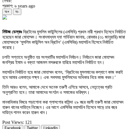
লেখক:
প্রকাশ: ৬ years ago
অ+
অ-
নিউজ ডেস্কঃ
ব্রিটেনের মুসলিম কাউন্সিলের (এমসিবি) প্রথম নারী প্রধান হিসেবে নির্বাচিত
হয়েছেন জারা মোহাম্মদ। সংবাদমাধ্যম দ্যা গার্ডিয়ান জানায়, রোববার (৩১ জানুয়ারি) জারা
মোহাম্মদকে ‘মুসলিম কাউন্সিল অব ব্রিটেন’ (এমসিবির) মহাসচিব হিসেবে নির্বাচিত
করেছে।
চলতি সপ্তাহে অনুষ্ঠিত হয় সংস্থাটির মহাসচিব নির্বাচন। নির্বাচনে জারা মোহাম্মদ
জনপ্রিয় ইমাম ও বক্তা আজমল মসরুরকে হারিয়ে মহাসচিব নির্বাচিত হন।
মহাসচিব নির্বাচিত হয়ে জারা মোহাম্মদ বলেন, ‘ব্রিটেনের মুসলমানের কল্যাণে কাজ করাই
হবে আমার একমাত্র লক্ষ্য। এবং সবসময় মুসলিমদের অধিকার নিয়ে কাজ করব।’
তিনি আরও বলেন, আমাকে দেখে অনেক তরুণী এগিয়ে আসবে, নেতৃত্বের প্রতি
অনুপ্রাণিত হবে। তারা আমাদের সংগঠন ও সমাজের ভরিষ্যৎ।
মানবাধিকার বিষয়ে পড়াশোনা করা গ্লাসগোর বাসিন্দা ২৯ বছর বয়সী তরুণী জারা মোহাম্মদ
হারুন খানের দায়িত্ব নিচ্ছেন। এর আগে এমসিবির মহাসচিব হিসেবে সাড়ে চার বছর
দায়িত্ব পালন করেন হারুন খান।
Post Views:
121
Facebook
Twitter
LinkedIn