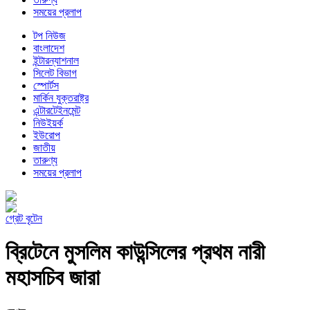
সময়ের প্রলাপ
টপ নিউজ
বাংলাদেশ
ইন্টারন্যাশনাল
সিলেট বিভাগ
স্পোর্টস
মার্কিন যুক্তরাষ্ট্র
এন্টারটেইনমেন্ট
নিউইয়র্ক
ইউরোপ
জাতীয়
তারুণ্য
সময়ের প্রলাপ
গ্রেট বৃটেন
ব্রিটেনে মুসলিম কাউন্সিলের প্রথম নারী
মহাসচিব জারা