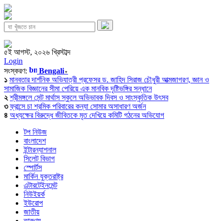
৫ই আগস্ট, ২০২৬ খ্রিস্টাব্দ
Login
সংস্করণ:
Bengali
▼
১
মানবতার দার্শনিক অভিযাত্রী প্রফেসর ড. জাহিদ সিরাজ চৌধুরী আত্মজাগরণ, জ্ঞান ও
সামাজিক বিজ্ঞানের সীমা পেরিয়ে এক মানবিক দৃষ্টিভঙ্গির সন্ধানে
২
শ্রীমঙ্গলে সেন্ট মার্থাস স্কুলে অভিভাবক দিবস ও সাংস্কৃতিক উৎসব
৩
ফ্রান্সে চা শ্রমিক পরিবারের কন্যা সোমার অসাধারণ অর্জন
৪
অধ্যক্ষের বিরুদ্ধে জীবিতকে মৃত দেখিয়ে কমিটি গঠনের অভিযোগ
টপ নিউজ
বাংলাদেশ
ইন্টারন্যাশনাল
সিলেট বিভাগ
স্পোর্টস
মার্কিন যুক্তরাষ্ট্র
এন্টারটেইনমেন্ট
নিউইয়র্ক
ইউরোপ
জাতীয়
তারুণ্য