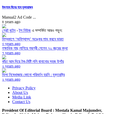
উষ্ণতম দিনের পথে যুক্তরাজ্য
Manual2 Ad Code ...
৪ years ago
গ্রেট বৃটেন
›
টপ নিউজ
এ সম্পর্কিত আরও পড়ুন:
বিশ্বকাপে ‘অবিশ্বাস্য’ অঙ্কের লাভ করবে ভারত
৩ years ago
লক্ষাধিক গাছ লাগিয়ে পদ্মশ্রী পেলেন ৭২ বছরের বৃদ্ধা
৭ years ago
কাঁচা আম দিয়ে টক-মিষ্টি ললি বানানোর সহজ উপাঁয়
২ years ago
ভিসা নিষেধাজ্ঞায় কোনো পরিবর্তন হয়নি : যুক্তরাষ্ট্র
২ years ago
Privacy Policy
About Us
Media Link
Contact Us
President Of Editorial Board :
Mostafa Kamal Majumder,