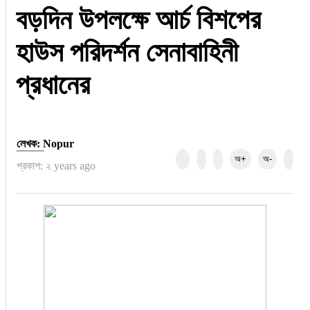
বড়দিন উপলক্ষে আর্চ বিশপের
জাতীয়
হাউস পরিদর্শন সেনাবাহিনী
তারুণ্য
প্রধানের
সময়ের প্রলাপ
লেখক: Nopur
অ+
অ-
প্রকাশ: ২ years ago