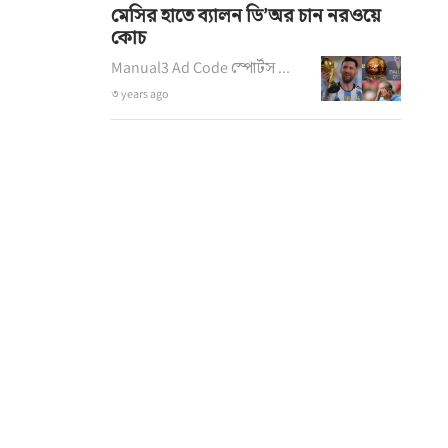
মেসির হাতে ব্যালন ডি’অর চান নরওয়ে
কোচ
Manual3 Ad Code স্পোর্টস ...
৩ years ago