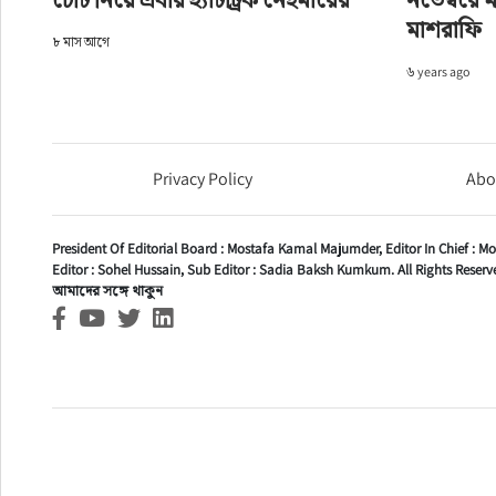
মাশরাফি
৮ মাস আগে
৬ years ago
Privacy Policy
Abo
President Of Editorial Board :
Mostafa Kamal Majumder,
Editor In Chief :
Mo
Editor :
Sohel Hussain,
Sub Editor :
Sadia Baksh Kumkum. All Rights Reserve
আমাদের সঙ্গে থাকুন