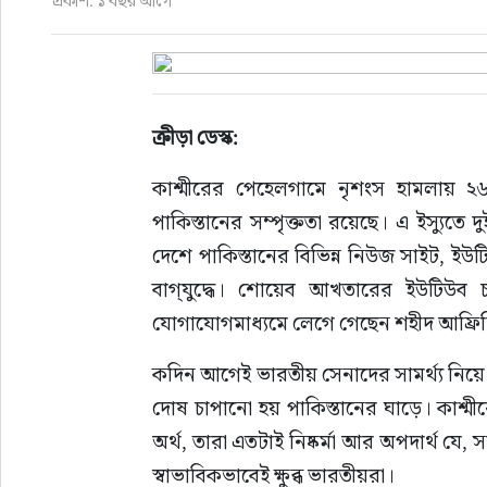
প্রকাশ: ১ বছর আগে
ইউরোপ
জাতীয়
ক্রীড়া ডেস্ক:
তারুণ্য
কাশ্মীরের পেহেলগামে নৃশংস হামলায় 
পাকিস্তানের সম্পৃক্ততা রয়েছে। এ ইস্যুত
সময়ের প্রলাপ
দেশে পাকিস্তানের বিভিন্ন নিউজ সাইট, ইউ
বাগ্‌যুদ্ধে। শোয়েব আখতারের ইউটিউব চ্যানেলও ব্লক করে দেওয়া হয়েছে। এর মধ্যেই সামাজিক 
যোগাযোগমাধ্যমে লেগে গেছেন শহীদ আফ্রি
কদিন আগেই ভারতীয় সেনাদের সামর্থ্য নিয়ে
দোষ চাপানো হয় পাকিস্তানের ঘাড়ে। কাশ্মী
অর্থ, তারা এতটাই নিষ্কর্মা আর অপদার্থ যে, 
স্বাভাবিকভাবেই ক্ষুব্ধ ভারতীয়রা।