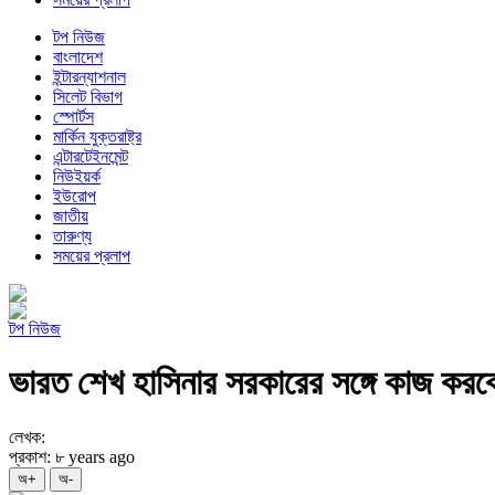
টপ নিউজ
বাংলাদেশ
ইন্টারন্যাশনাল
সিলেট বিভাগ
স্পোর্টস
মার্কিন যুক্তরাষ্ট্র
এন্টারটেইনমেন্ট
নিউইয়র্ক
ইউরোপ
জাতীয়
তারুণ্য
সময়ের প্রলাপ
টপ নিউজ
ভারত শেখ হাসিনার সরকারের সঙ্গে কাজ করব
লেখক:
প্রকাশ: ৮ years ago
অ+
অ-