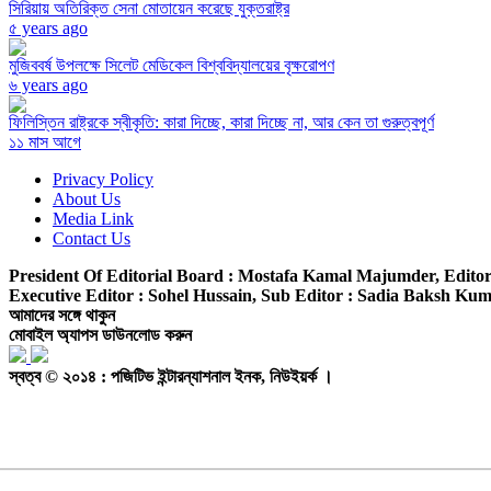
সিরিয়ায় অতিরিক্ত সেনা মোতায়েন করেছে যুক্তরাষ্ট্র
৫ years ago
মুজিববর্ষ উপলক্ষে সিলেট মেডিকেল বিশ্ববিদ্যালয়ের বৃক্ষরোপণ
৬ years ago
ফিলিস্তিন রাষ্ট্রকে স্বীকৃতি: কারা দিচ্ছে, কারা দিচ্ছে না, আর কেন তা গুরুত্বপূর্ণ
১১ মাস আগে
Privacy Policy
About Us
Media Link
Contact Us
President Of Editorial Board :
Mostafa Kamal Majumder,
Editor
Executive Editor :
Sohel Hussain,
Sub Editor :
Sadia Baksh Kumk
আমাদের সঙ্গে থাকুন
মোবাইল অ্যাপস ডাউনলোড করুন
স্বত্ব © ২০১৪ : পজিটিভ ইন্টারন্যাশনাল ইনক, নিউইয়র্ক ।