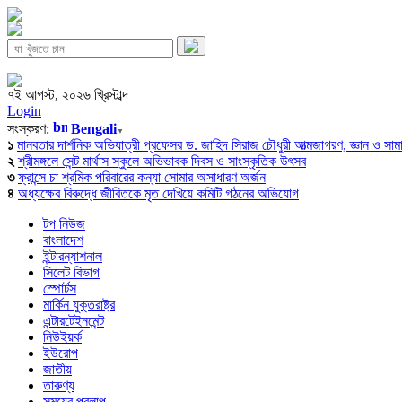
৭ই আগস্ট, ২০২৬ খ্রিস্টাব্দ
Login
সংস্করণ:
Bengali
▼
১
মানবতার দার্শনিক অভিযাত্রী প্রফেসর ড. জাহিদ সিরাজ চৌধুরী আত্মজাগরণ, জ্ঞান ও সামাজি
২
শ্রীমঙ্গলে সেন্ট মার্থাস স্কুলে অভিভাবক দিবস ও সাংস্কৃতিক উৎসব
৩
ফ্রান্সে চা শ্রমিক পরিবারের কন্যা সোমার অসাধারণ অর্জন
৪
অধ্যক্ষের বিরুদ্ধে জীবিতকে মৃত দেখিয়ে কমিটি গঠনের অভিযোগ
টপ নিউজ
বাংলাদেশ
ইন্টারন্যাশনাল
সিলেট বিভাগ
স্পোর্টস
মার্কিন যুক্তরাষ্ট্র
এন্টারটেইনমেন্ট
নিউইয়র্ক
ইউরোপ
জাতীয়
তারুণ্য
সময়ের প্রলাপ