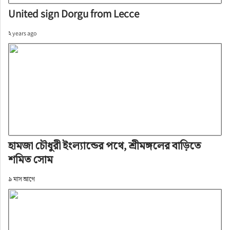
United sign Dorgu from Lecce
২ years ago
হামজা চৌধুরী ইংল্যান্ডের পথে, শ্রীমঙ্গলের বাড়িতে
শমিত সোম
৯ মাস আগে