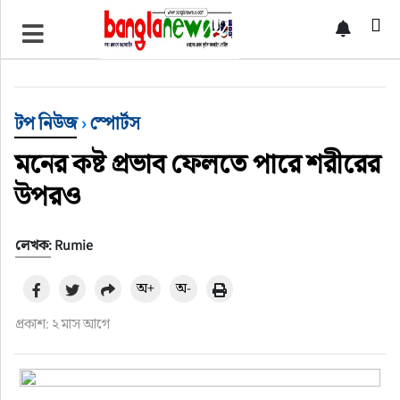
টপ নিউজ
বাংলাদেশ
টপ নিউজ
›
স্পোর্টস
ইন্টারন্যাশনাল
মনের কষ্ট প্রভাব ফেলতে পারে শরীরের
উপরও
সিলেট বিভাগ
লেখক: Rumie
স্পোর্টস
অ+
অ-
মার্কিন যুক্তরাষ্ট্র
প্রকাশ: ২ মাস আগে
এন্টারটেইনমেন্ট
নিউইয়র্ক