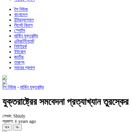
টপ নিউজ
বাংলাদেশ
ইন্টারন্যাশনাল
সিলেট বিভাগ
স্পোর্টস
মার্কিন যুক্তরাষ্ট্র
এন্টারটেইনমেন্ট
নিউইয়র্ক
ইউরোপ
জাতীয়
তারুণ্য
সময়ের প্রলাপ
টপ নিউজ
›
মার্কিন যুক্তরাষ্ট্র
যুক্তরাষ্ট্রের সমবেদনা প্রত্যাখ্যান তুরস্কের
লেখক: Shiuly
প্রকাশ: ৪ years ago
অ+
অ-