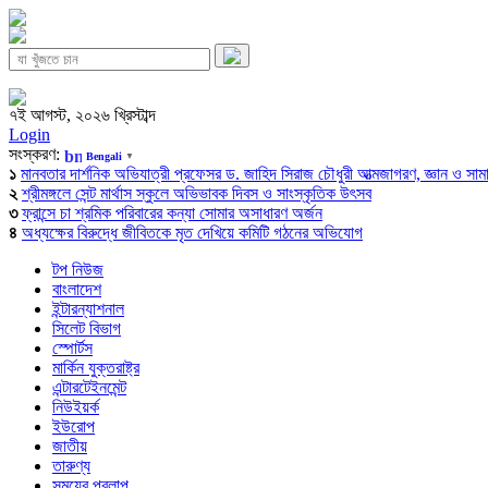
৭ই আগস্ট, ২০২৬ খ্রিস্টাব্দ
Login
সংস্করণ:
Bengali
▼
১
মানবতার দার্শনিক অভিযাত্রী প্রফেসর ড. জাহিদ সিরাজ চৌধুরী আত্মজাগরণ, জ্ঞান ও সামাজি
২
শ্রীমঙ্গলে সেন্ট মার্থাস স্কুলে অভিভাবক দিবস ও সাংস্কৃতিক উৎসব
৩
ফ্রান্সে চা শ্রমিক পরিবারের কন্যা সোমার অসাধারণ অর্জন
৪
অধ্যক্ষের বিরুদ্ধে জীবিতকে মৃত দেখিয়ে কমিটি গঠনের অভিযোগ
টপ নিউজ
বাংলাদেশ
ইন্টারন্যাশনাল
সিলেট বিভাগ
স্পোর্টস
মার্কিন যুক্তরাষ্ট্র
এন্টারটেইনমেন্ট
নিউইয়র্ক
ইউরোপ
জাতীয়
তারুণ্য
সময়ের প্রলাপ