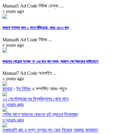
Manual1 Ad Code নিউজ ডেস্ক: ...
২ years ago
ভারতে শনাক্ত কমে ১ লাখে দাঁড়িয়েছে, মৃত্যু ২৪২৭ জন
Manual6 Ad Code নিউজ ...
৫ years ago
ভারতের গোয়েন্দা সংস্থা ‘র’-এর হাত কত লম্বা, প্রকাশ পেল ট্রুডোর অভিযোগে
Manual7 Ad Code অনলাইন ...
২ years ago
কানাডা
›
টপ নিউজ
এ সম্পর্কিত আরও পড়ুন:
২৭ সেপ্টেম্বরের পর বিশ্ববিদ্যালয় খোলা যাবে
৫ years ago
সেমির আগে ভারতের কোচকে দুই ম্যাচের নিষেধাজ্ঞা
৩ years ago
ফরমায়েশি রায় ও গুপ্ত হত্যার পথ বেছে নিয়েছে সরকার: জামায়াত