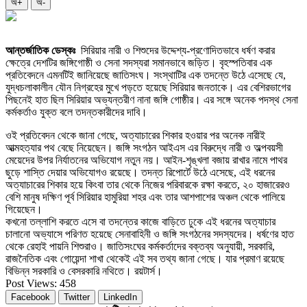
অ+
অ-
আন্তর্জাতিক ডেস্কঃ
সিরিয়ার নারী ও শিশুদের উদ্দেশ্য-প্রণোদিতভাবে ধর্ষণ করার
ক্ষেত্রে দেশটির জঙ্গিগোষ্ঠী ও সেনা সদস্যরা সমানভাবে জড়িত। বৃহস্পতিবার এক
প্রতিবেদনে এমনটিই জানিয়েছে জাতিসংঘ। সংস্থাটির এক তদন্তে উঠে এসেছে যে,
যুদ্ধচলাকালীন যৌন নিগ্রহের মুখে পড়তে হয়েছে সিরিয়ার জনতাকে। এর বেশিরভাগের
পিছনেই হাত ছিল সিরিয়ার অভ্যন্তরীণ নানা জঙ্গি গোষ্ঠীর। এর সঙ্গে অনেক পদস্থ সেনা
কর্মকর্তাও যুক্ত বলে তদন্তকারীদের দাবি।
ওই প্রতিবেদন থেকে জানা গেছে, অত্যাচারের শিকার হওয়ার পর অনেক নারীই
আত্মহত্যার পথ বেছে নিয়েছেন। জঙ্গি সংগঠন আইএস এর বিরুদ্ধে নারী ও অল্পবয়সী
মেয়েদের উপর নির্যাতনের অভিযোগ নতুন নয়। আইন-শৃঙ্খলা বজায় রাখার নামে পাথর
ছুড়ে শাস্তি দেয়ার অভিযোগও রয়েছে। তদন্ত রিপোর্টে উঠে এসেছে, এই ধরনের
অত্যাচারের শিকার হয়ে কিংবা তার থেকে নিজের পরিবারকে রক্ষা করতে, ২০ হাজারেরও
বেশি মানুষ দক্ষিণ পূর্ব সিরিয়ার হামুরিয়া শহর এবং তার আশপাশের অঞ্চল থেকে পালিয়ে
গিয়েছেন।
কখনো তল্লাশি করতে এসে বা তদন্তের কাজে বাড়িতে ঢুকে এই ধরনের অত্যাচার
চালানো অভ্যাসে পরিণত হয়েছে সেনাবাহিনী ও জঙ্গি সংগঠনের সদস্যদের। ধর্ষণের হাত
থেকে রেহাই পায়নি শিশুরাও। জাতিসংঘের কর্মকর্তাদের বক্তব্য অনুযায়ী, সরকারি,
রাজনৈতিক এবং গোয়েন্দা শাখা থেকেই এই সব তথ্য জানা গেছে। যার প্রমাণ রয়েছে
বিভিন্ন সরকারি ও বেসরকারি নথিতে। রয়টার্স।
Post Views:
458
Facebook
Twitter
LinkedIn