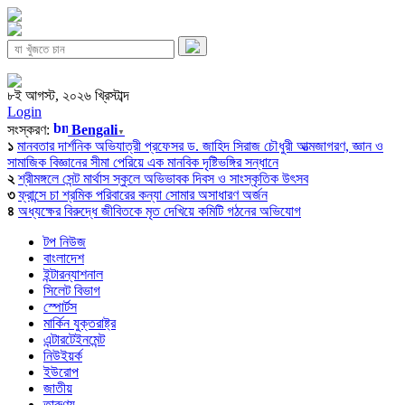
৮ই আগস্ট, ২০২৬ খ্রিস্টাব্দ
Login
সংস্করণ:
Bengali
▼
১
মানবতার দার্শনিক অভিযাত্রী প্রফেসর ড. জাহিদ সিরাজ চৌধুরী আত্মজাগরণ, জ্ঞান ও
সামাজিক বিজ্ঞানের সীমা পেরিয়ে এক মানবিক দৃষ্টিভঙ্গির সন্ধানে
২
শ্রীমঙ্গলে সেন্ট মার্থাস স্কুলে অভিভাবক দিবস ও সাংস্কৃতিক উৎসব
৩
ফ্রান্সে চা শ্রমিক পরিবারের কন্যা সোমার অসাধারণ অর্জন
৪
অধ্যক্ষের বিরুদ্ধে জীবিতকে মৃত দেখিয়ে কমিটি গঠনের অভিযোগ
টপ নিউজ
বাংলাদেশ
ইন্টারন্যাশনাল
সিলেট বিভাগ
স্পোর্টস
মার্কিন যুক্তরাষ্ট্র
এন্টারটেইনমেন্ট
নিউইয়র্ক
ইউরোপ
জাতীয়
তারুণ্য