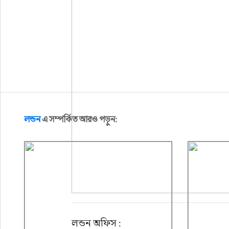
লন্ডন
এ সম্পর্কিত আরও পড়ুন:
লন্ডন অফিস :