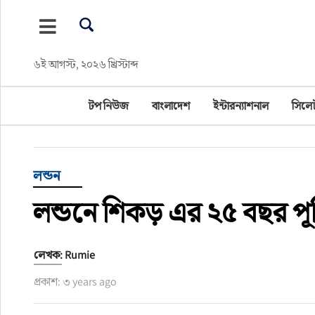
টপ নিউজ
৬ই আগস্ট, ২০২৬ খ্রিস্টাব্দ
বাংলাদেশ
টপ নিউজ
বাংলাদেশ
ইন্টারন্যাশনাল
সিলে
ইন্টারন্যাশনাল
সিলেট বিভাগ
লন্ডন
স্পোর্টস
লন্ডনে শিকড় এর ২৫ বছর পূর্তি
মার্কিন যুক্তরাষ্ট্র
লেখক: Rumie
এন্টারটেইনমেন্ট
প্রকাশ: ৩ years ago
নিউইয়র্ক