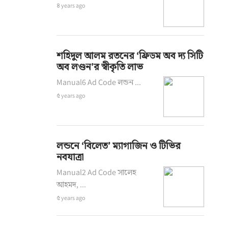
৪ years ago
শহিদুল আলম রতনের ‘ফ্রিডম অব দ্য সিটি
অব লণ্ডন’র স্বীকৃতি লাভ
Manual6 Ad Code লন্ডন ...
৫ years ago
লন্ডনে ‘বিলেত’ ম্যাগাজিন ও টিভির
নবযাত্রা
Manual2 Ad Code সালেহ
আহমদ, ...
৫ years ago