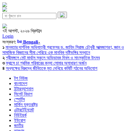
৭ই আগস্ট, ২০২৬ খ্রিস্টাব্দ
Login
সংস্করণ:
Bengali
▼
১
মানবতার দার্শনিক অভিযাত্রী প্রফেসর ড. জাহিদ সিরাজ চৌধুরী আত্মজাগরণ, জ্ঞান ও
সামাজিক বিজ্ঞানের সীমা পেরিয়ে এক মানবিক দৃষ্টিভঙ্গির সন্ধানে
২
শ্রীমঙ্গলে সেন্ট মার্থাস স্কুলে অভিভাবক দিবস ও সাংস্কৃতিক উৎসব
৩
ফ্রান্সে চা শ্রমিক পরিবারের কন্যা সোমার অসাধারণ অর্জন
৪
অধ্যক্ষের বিরুদ্ধে জীবিতকে মৃত দেখিয়ে কমিটি গঠনের অভিযোগ
টপ নিউজ
বাংলাদেশ
ইন্টারন্যাশনাল
সিলেট বিভাগ
স্পোর্টস
মার্কিন যুক্তরাষ্ট্র
এন্টারটেইনমেন্ট
নিউইয়র্ক
ইউরোপ
জাতীয়
তারুণ্য