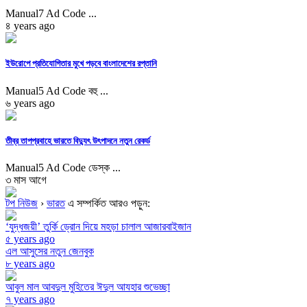
Manual7 Ad Code ...
৪ years ago
ইউরোপে প্রতিযোগিতার মুখে পড়বে বাংলাদেশের রপ্তানি
Manual5 Ad Code বহু ...
৬ years ago
তীব্র তাপপ্রবাহে ভারতে বিদ্যুৎ উৎপাদনে নতুন রেকর্ড
Manual5 Ad Code ডেস্ক ...
৩ মাস আগে
টপ নিউজ
›
ভারত
এ সম্পর্কিত আরও পড়ুন:
‘যুদ্ধজয়ী’ তুর্কি ড্রোন দিয়ে মহড়া চালাল আজারবাইজান
৫ years ago
এল আসুসের নতুন জেনবুক
৮ years ago
আবুল মাল আবদুল মুহিতের ঈদুল আযহার শুভেচ্ছা
৭ years ago