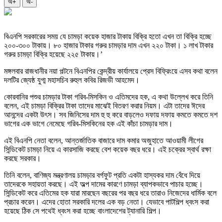
অ+
অ-
বিএনপি সরকারের সময় যে চামড়া কয়েক হাজার টাকায় বিক্রি হতো এখন তা বিক্রি হচ্ছে
২০০-৩০০ টাকায়। ৮০ হাজার টাকার গরুর চামড়ার দাম এখন ২২০ টাকা। ১ লাখ টাকার
গরুর চামড়া বিক্রি হয়েছে ২২৫ টাকায়।’
মঙ্গলবার রাজধানীর নয়া পল্টনে বিএনপির কেন্দ্রীয় কার্যালয়ে প্রেস বিফ্রিংয়ে এসব কথা বলেন
দলটির জ্যেষ্ঠ যুগ্ম মহাসচিব রুহুল কবির রিজভী আহমেদ।
কোরবানির পশুর চামড়ার টাকা গরিব-মিসকিন ও এতিমদের হক, এ কথা উল্লেখ করে তিনি
বলেন, এই চামড়া বিক্রির টাকা তাদের মাঝেই বিতরণ করার নিয়ম। এটা তাদের ঈদের
আনন্দের একটা উৎস। সব জিনিসের দাম হু হু করে বাড়লেও দফায় দফায় কমতে কমতে দশ
ভাগের এক ভাগে নেমেছে গরিব-মিসকিনের হক এই কাঁচা চামড়ার দাম।
এই বিএনপি নেতা বলেন, আন্তর্জাতিক বাজারে দাম কমার অজুহাতে আওয়ামী লীগের
সিন্ডিকেট চামড়া নিয়ে এ কারসাজি করছে বেশ কয়েক বছর ধরে। এই চক্রের স্বার্থ রক্ষা
করছে সরকার।
তিনি বলেন, বাণিজ্য মন্ত্রণালয় চামড়ার বর্গফুট প্রতি একটা হাস্যকর দাম বেঁধে দিয়ে
তাদেরকে সহায়তা করছে। এই অল্প দামের কারণে চামড়া ব্যাপকভাবে পাচার হচ্ছে।
সিন্ডিকেট করে এতিমের হক যারা মারছেন বছরের পর বছর ধরে তারাও নিজেদের ধার্মিক বলে
প্রচার করেন। এদের হোতা সরকারি দলের এক বড় নেতা। যেভাবে পাটশিল্প ধ্বংস করা
হয়েছে ঠিক সে পথেই ধ্বংস করা হচ্ছে বাংলাদেশের ট্যানারি শিল্প।