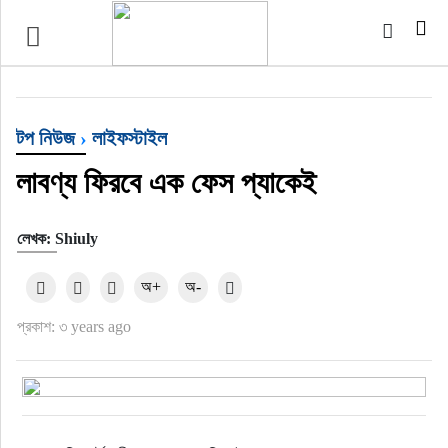
টপ নিউজ
বাংলাদেশ
টপ নিউজ
›
লাইফস্টাইল
ইন্টারন্যাশনাল
লাবণ্য ফিরবে এক ফেস প্যাকেই
সিলেট বিভাগ
লেখক: Shiuly
স্পোর্টস
অ+
অ-
প্রকাশ: ৩ years ago
মার্কিন যুক্তরাষ্ট্র
এন্টারটেইনমেন্ট
নিউইয়র্ক