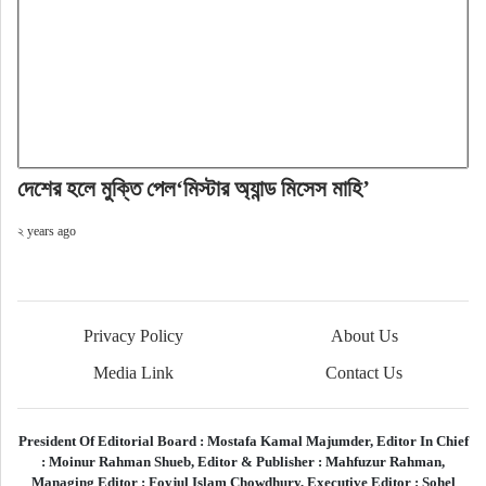
দেশের হলে মুক্তি পেল‘মিস্টার অ্যান্ড মিসেস মাহি’
২ years ago
Privacy Policy
About Us
Media Link
Contact Us
President Of Editorial Board :
Mostafa Kamal Majumder,
Editor In Chief
:
Moinur Rahman Shueb,
Editor & Publisher :
Mahfuzur Rahman,
Managing Editor :
Foyjul Islam Chowdhury,
Executive Editor :
Sohel