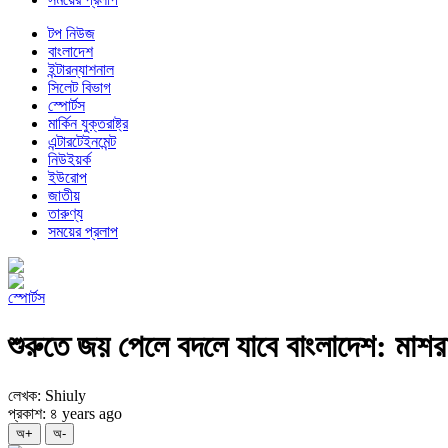
টপ নিউজ
বাংলাদেশ
ইন্টারন্যাশনাল
সিলেট বিভাগ
স্পোর্টস
মার্কিন যুক্তরাষ্ট্র
এন্টারটেইনমেন্ট
নিউইয়র্ক
ইউরোপ
জাতীয়
তারুণ্য
সময়ের প্রলাপ
স্পোর্টস
শুরুতে জয় পেলে বদলে যাবে বাংলাদেশ: মাশর
লেখক: Shiuly
প্রকাশ: ৪ years ago
অ+
অ-