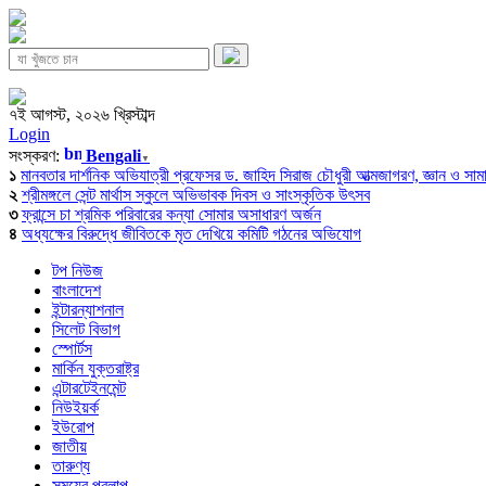
৭ই আগস্ট, ২০২৬ খ্রিস্টাব্দ
Login
সংস্করণ:
Bengali
▼
১
মানবতার দার্শনিক অভিযাত্রী প্রফেসর ড. জাহিদ সিরাজ চৌধুরী আত্মজাগরণ, জ্ঞান ও সামাজি
২
শ্রীমঙ্গলে সেন্ট মার্থাস স্কুলে অভিভাবক দিবস ও সাংস্কৃতিক উৎসব
৩
ফ্রান্সে চা শ্রমিক পরিবারের কন্যা সোমার অসাধারণ অর্জন
৪
অধ্যক্ষের বিরুদ্ধে জীবিতকে মৃত দেখিয়ে কমিটি গঠনের অভিযোগ
টপ নিউজ
বাংলাদেশ
ইন্টারন্যাশনাল
সিলেট বিভাগ
স্পোর্টস
মার্কিন যুক্তরাষ্ট্র
এন্টারটেইনমেন্ট
নিউইয়র্ক
ইউরোপ
জাতীয়
তারুণ্য
সময়ের প্রলাপ