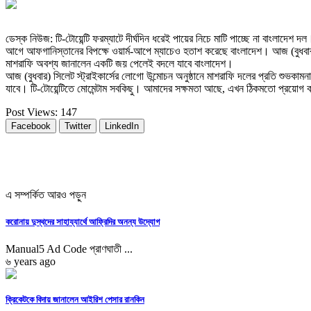
ডেস্ক নিউজ: টি-টোয়েন্টি ফরম্যাটে দীর্ঘদিন ধরেই পায়ের নিচে মাটি পাচ্ছে না বাংলাদেশ
আগে আফগানিস্তানের বিপক্ষে ওয়ার্ম-আপে ম্যাচেও হতাশ করেছে বাংলাদেশ। আজ (বুধবার) 
মাশরাফি অবশ্য জানালেন একটি জয় পেলেই বদলে যাবে বাংলাদেশ।
আজ (বুধবার) সিলেট স্ট্রাইকার্সের লোগো উন্মোচন অনুষ্ঠানে মাশরাফি দলের প্রতি শুভকাম
যাবে। টি-টোয়েন্টিতে মোমেন্টাম সবকিছু। আমাদের সক্ষমতা আছে, এখন ঠিকমতো প্রয়ো
Post Views:
147
Facebook
Twitter
LinkedIn
এ সম্পর্কিত আরও পড়ুন
করোনায় দুস্থদের সাহায্যার্থে আফ্রিদির অনন্য উদ্যোগ
Manual5 Ad Code প্রাণঘাতী ...
৬ years ago
ক্রিকেটকে বিদায় জানালেন আইরিশ পেসার রানকিন