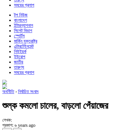
সময়ের প্রলাপ
টপ নিউজ
বাংলাদেশ
ইন্টারন্যাশনাল
সিলেট বিভাগ
স্পোর্টস
মার্কিন যুক্তরাষ্ট্র
এন্টারটেইনমেন্ট
নিউইয়র্ক
ইউরোপ
জাতীয়
তারুণ্য
সময়ের প্রলাপ
অর্থনীতি
›
নির্বাচিত সংবাদ
শুল্ক কমলো চালের, বাড়লো পেঁয়াজের
লেখক:
প্রকাশ: ৬ years ago