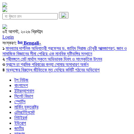
৬ই আগস্ট, ২০২৬ খ্রিস্টাব্দ
Login
সংস্করণ:
Bengali
▼
১
মানবতার দার্শনিক অভিযাত্রী প্রফেসর ড. জাহিদ সিরাজ চৌধুরী আত্মজাগরণ, জ্ঞান ও
সামাজিক বিজ্ঞানের সীমা পেরিয়ে এক মানবিক দৃষ্টিভঙ্গির সন্ধানে
২
শ্রীমঙ্গলে সেন্ট মার্থাস স্কুলে অভিভাবক দিবস ও সাংস্কৃতিক উৎসব
৩
ফ্রান্সে চা শ্রমিক পরিবারের কন্যা সোমার অসাধারণ অর্জন
৪
অধ্যক্ষের বিরুদ্ধে জীবিতকে মৃত দেখিয়ে কমিটি গঠনের অভিযোগ
টপ নিউজ
বাংলাদেশ
ইন্টারন্যাশনাল
সিলেট বিভাগ
স্পোর্টস
মার্কিন যুক্তরাষ্ট্র
এন্টারটেইনমেন্ট
নিউইয়র্ক
ইউরোপ
জাতীয়
তারুণ্য