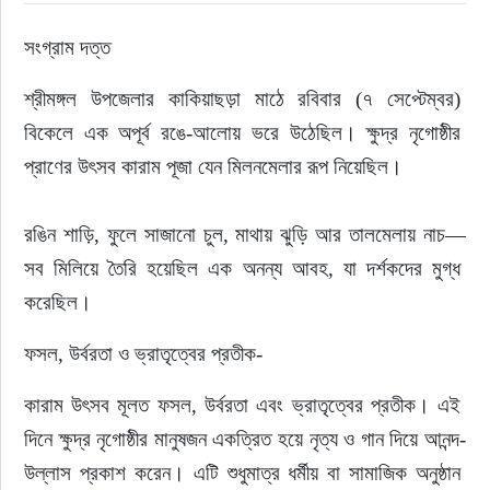
সংগ্রাম দত্ত
ইউরোপ
শ্রীমঙ্গল উপজেলার কাকিয়াছড়া মাঠে রবিবার (৭ সেপ্টেম্বর) 
জাতীয়
বিকেলে এক অপূর্ব রঙে-আলোয় ভরে উঠেছিল। ক্ষুদ্র নৃগোষ্ঠীর 
প্রাণের উৎসব কারাম পূজা যেন মিলনমেলার রূপ নিয়েছিল।
তারুণ্য
সময়ের প্রলাপ
রঙিন শাড়ি, ফুলে সাজানো চুল, মাথায় ঝুড়ি আর তালমেলায় নাচ—
সব মিলিয়ে তৈরি হয়েছিল এক অনন্য আবহ, যা দর্শকদের মুগ্ধ 
করেছিল।
ফসল, উর্বরতা ও ভ্রাতৃত্বের প্রতীক-
কারাম উৎসব মূলত ফসল, উর্বরতা এবং ভ্রাতৃত্বের প্রতীক। এই 
দিনে ক্ষুদ্র নৃগোষ্ঠীর মানুষজন একত্রিত হয়ে নৃত্য ও গান দিয়ে আনন্দ-
উল্লাস প্রকাশ করেন। এটি শুধুমাত্র ধর্মীয় বা সামাজিক অনুষ্ঠান 