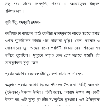
নয়; বরং তাদের সংস্কৃতি, পরিচয় ও অস্তিত্বের উজ্জ্বল 
বহিঃপ্রকাশ।
ঝুড়ি উঁচু, পদধ্বনি ছন্দময়-
কালিঘাট চা বাগানের মাঠে তরুণীরা দলবদ্ধভাবে নাচতে নাচতে মাথার 
ওপরে তুলেছিলেন কারাম গাছ সাজানো ঝুড়ি। ঢোল, করতাল ও 
লোকগানের ছন্দে তাদের পায়ের প্রতিটি ঝংকার যেন দর্শকদের মন 
দুলিয়ে তুলেছিল। মুহূর্তের জন্যও কেউ চোখ সরাতে পারেনি এই 
মনোমুগ্ধকর দৃশ্য থেকে।
প্রধান অতিথির বক্তব্য: ঐতিহ্য রক্ষা আমাদের দায়িত্ব-
অনুষ্ঠানে প্রধান অতিথি ছিলেন শ্রীমঙ্গল উপজেলা নির্বাহী অফিসার 
(ইউএনও) ইসলাম উদ্দিন। তিনি বলেন, “কারাম উৎসব শুধু একটি 
উৎসব নয়, এটি ক্ষুদ্র নৃগোষ্ঠীর সংস্কৃতির মূলধারা। এই ঐতিহ্যকে 