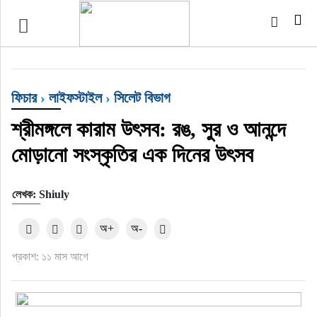
টপ নিউজ
বাংলাদেশ
ফিচার
›
লাইফস্টাইল
›
সিলেট বিভাগ
ইন্টারন্যাশনাল
শ্রীমঙ্গলে কারাম উৎসব: রঙ, সুর ও আনন্দে
মোড়ানো সংস্কৃতির এক দিনের উৎসব
সিলেট বিভাগ
লেখক: Shiuly
স্পোর্টস
অ+
অ-
মার্কিন যুক্তরাষ্ট্র
প্রকাশ: ১১ মাস আগে
এন্টারটেইনমেন্ট
নিউইয়র্ক