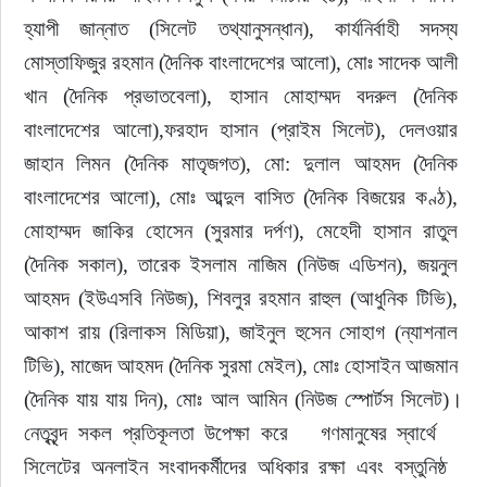
হ্যাপী জান্নাত (সিলেট তথ্যানুসন্ধান), কার্যনির্বাহী সদস্য 
মোস্তাফিজুর রহমান (দৈনিক বাংলাদেশের আলো), মোঃ সাদেক আলী 
খান (দৈনিক প্রভাতবেলা), হাসান মোহাম্মদ বদরুল (দৈনিক 
বাংলাদেশের আলো),ফরহাদ হাসান (প্রাইম সিলেট), দেলওয়ার 
জাহান লিমন (দৈনিক মাতৃজগত), মো: দুলাল আহমদ (দৈনিক 
বাংলাদেশের আলো), মোঃ আব্দুল বাসিত (দৈনিক বিজয়ের কণ্ঠ), 
মোহাম্মদ জাকির হোসেন (সুরমার দর্পণ), মেহেদী হাসান রাতুল 
(দৈনিক সকাল), তারেক ইসলাম নাজিম (নিউজ এডিশন), জয়নুল 
আহমদ (ইউএসবি নিউজ), শিবলুর রহমান রাহুল (আধুনিক টিভি), 
আকাশ রায় (রিলাকস মিডিয়া), জাইনুল হুসেন সোহাগ (ন্যাশনাল 
টিভি), মাজেদ আহমদ (দৈনিক সুরমা মেইল), মোঃ হোসাইন আজমান 
(দৈনিক যায় যায় দিন), মোঃ আল আমিন (নিউজ স্পোর্টস সিলেট)।
নেতৃবৃন্দ সকল প্রতিকূলতা উপেক্ষা করে   গণমানুষের স্বার্থে   
সিলেটের অনলাইন সংবাদকর্মীদের অধিকার রক্ষা এবং বস্তুনিষ্ঠ  