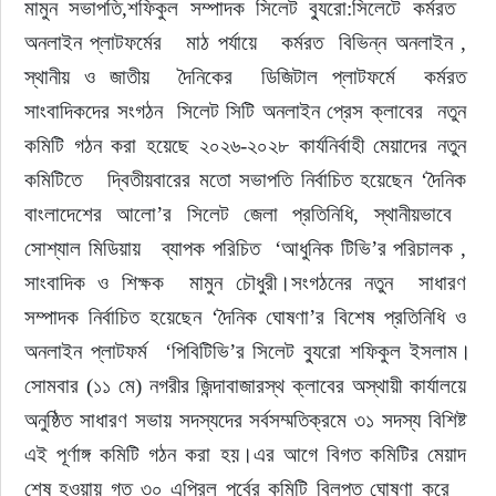
মামুন সভাপতি,শফিকুল সম্পাদক সিলেট ব্যুরো:সিলেটে কর্মরত  
অনলাইন প্লাটফর্মের   মাঠ পর্যায়ে   কর্মরত  বিভিন্ন অনলাইন , 
ইউরোপ
স্থানীয় ও জাতীয়  দৈনিকের  ডিজিটাল প্লাটফর্মে  কর্মরত 
জাতীয়
সাংবাদিকদের সংগঠন  সিলেট সিটি অনলাইন প্রেস ক্লাবের  নতুন 
কমিটি গঠন করা হয়েছে ২০২৬-২০২৮ কার্যনির্বাহী মেয়াদের নতুন 
তারুণ্য
কমিটিতে   দ্বিতীয়বারের মতো সভাপতি নির্বাচিত হয়েছেন ‘দৈনিক 
বাংলাদেশের আলো’র সিলেট জেলা প্রতিনিধি, স্থানীয়ভাবে  
সময়ের প্রলাপ
সোশ্যাল মিডিয়ায়   ব্যাপক পরিচিত  ‘আধুনিক টিভি’র পরিচালক , 
সাংবাদিক ও শিক্ষক  মামুন চৌধুরী।সংগঠনের নতুন  সাধারণ 
সম্পাদক নির্বাচিত হয়েছেন ‘দৈনিক ঘোষণা’র বিশেষ প্রতিনিধি ও 
অনলাইন প্লাটফর্ম  ‘পিবিটিভি’র সিলেট ব্যুরো শফিকুল ইসলাম।
সোমবার (১১ মে) নগরীর জিন্দাবাজারস্থ ক্লাবের অস্থায়ী কার্যালয়ে 
অনুষ্ঠিত সাধারণ সভায় সদস্যদের সর্বসম্মতিক্রমে ৩১ সদস্য বিশিষ্ট 
এই পূর্ণাঙ্গ কমিটি গঠন করা হয়।এর আগে বিগত কমিটির মেয়াদ 
শেষ হওয়ায় গত ৩০ এপ্রিল পূর্বের কমিটি বিলুপ্ত ঘোষণা করে   