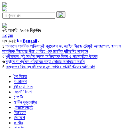
৬ই আগস্ট, ২০২৬ খ্রিস্টাব্দ
Login
সংস্করণ:
Bengali
▼
১
মানবতার দার্শনিক অভিযাত্রী প্রফেসর ড. জাহিদ সিরাজ চৌধুরী আত্মজাগরণ, জ্ঞান ও
সামাজিক বিজ্ঞানের সীমা পেরিয়ে এক মানবিক দৃষ্টিভঙ্গির সন্ধানে
২
শ্রীমঙ্গলে সেন্ট মার্থাস স্কুলে অভিভাবক দিবস ও সাংস্কৃতিক উৎসব
৩
ফ্রান্সে চা শ্রমিক পরিবারের কন্যা সোমার অসাধারণ অর্জন
৪
অধ্যক্ষের বিরুদ্ধে জীবিতকে মৃত দেখিয়ে কমিটি গঠনের অভিযোগ
টপ নিউজ
বাংলাদেশ
ইন্টারন্যাশনাল
সিলেট বিভাগ
স্পোর্টস
মার্কিন যুক্তরাষ্ট্র
এন্টারটেইনমেন্ট
নিউইয়র্ক
ইউরোপ
জাতীয়
তারুণ্য