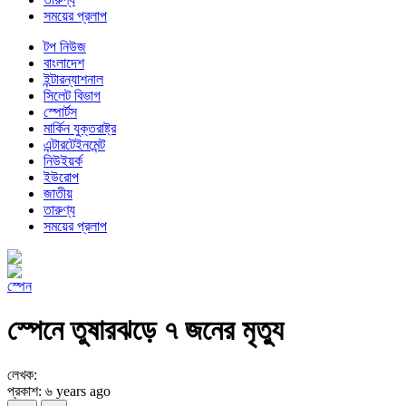
সময়ের প্রলাপ
টপ নিউজ
বাংলাদেশ
ইন্টারন্যাশনাল
সিলেট বিভাগ
স্পোর্টস
মার্কিন যুক্তরাষ্ট্র
এন্টারটেইনমেন্ট
নিউইয়র্ক
ইউরোপ
জাতীয়
তারুণ্য
সময়ের প্রলাপ
স্পেন
স্পেনে তুষারঝড়ে ৭ জনের মৃত্যু
লেখক:
প্রকাশ: ৬ years ago