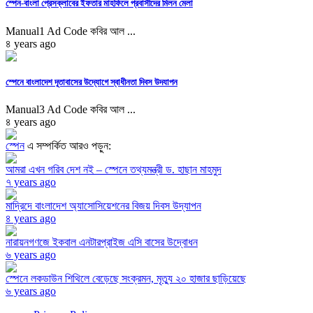
স্পেন-বাংলা প্রেসক্লাবের ইফতার মাহফিলে প্রবাসীদের মিলন মেলা
Manual1 Ad Code কবির আল ...
৪ years ago
স্পেনে বাংলাদেশ দূতাবাসের উদ্যোগে স্বাধীনতা দিবস উদযাপন
Manual3 Ad Code কবির আল ...
৪ years ago
স্পেন
এ সম্পর্কিত আরও পড়ুন:
আমরা এখন গরিব দেশ নই – স্পেনে তথ্যমন্ত্রী ড. হাছান মাহমুদ
৭ years ago
মাদ্রিদে বাংলাদেশ অ্যাসোসিয়েশনের বিজয় দিবস উদ্‌যাপন
৪ years ago
নারায়নগণজে ইকবাল এনটারপ্রাইজ এসি বাসের উদ্বোধন
৬ years ago
স্পেনে লকডাউন শিথিলে বেড়েছে সংক্রমন, মৃত্যু ২০ হাজার ছাড়িয়েছে
৬ years ago