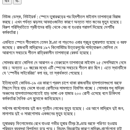
অ+
অ-
নিউজ ডেস্ক, নিউইয়র্ক : স্পেনে তুষারঝড়ের পর হিমশীতল মাইনাস তাপমাত্রা বিরাজ
করছে। এখন পর্যন্ত ঝড়সহ আবহাওজনিত কারণে অন্তত সাত জনের মৃত্যু হয়েছে।
বিরুপ পরিস্থিতিতে প্রবীণদের বাড়ি থেকে বের না হওয়ার পরামর্শ দিয়েছে দেশটির
কর্মকর্তারা।
এমনিতে স্পেনে শীতকালে তেমন ঠাণ্ডা না পড়লেও এবার প্রচুর তুষারপাত হয়েছে ও বরফ
জমেছে। রাজধানী মাদ্রিদের ১৯৭ কিলোমিটার উত্তরপূর্বের পার্বত্যাঞ্চল মোলিনা দে
আরাগনে সবচেয়ে শীতল রাত্রিকালীন তাপমাত্রা রেকর্ড হয়েছে।
সোমবার রাতে মোলিনা দে আরাগন ও তেরুয়েলে তাপমাত্রা মাইনাস ২৫ সেলসিয়াসে নেমে
যায়। অন্তত ২০ বছরের মধ্যে এটি স্পেনের সবচেয়ে শীতল রাত ছিল। এতে স্থানটিকে
যে ‘স্পেনীয় সাইবেরিয়া’ বলা হয়, তা স্বার্থকতা পেয়েছে।
ইতিমধ্যেই কোভিড-১৯ এর কারণে প্রবল চাপে থাকা রাজধানীর হাসপাতালগুলো বরফে
পিছলে গিয়ে হাড় ভেঙ্গে যাওয়া রোগীদের সামলাতে হিমশিম খাচ্ছে। সোমবার শুধু মাদ্রিদ
অঞ্চলের হাসপাতালগুলোতেই হাড় ভাঙ্গা এক হাজার ২০০ রোগী এসেছে বলে চিকিৎসা
কর্মকর্তারা দৈনিক এল মুন্দোকে জানিয়েছেন।
সর্বশেষ বার্সেলোনায় দুই জন গৃহহীন লোকের মৃত্যু হয়েছে। এর আগে মাদ্রিদে দুই জন,
মালাগায় দুই ও সারাগোসায় একজনের মৃত্যু হয়েছে।
তুষারঝড় ফিলোমেনার রেখে যাওয়া গভীর তুষার তীব্র ঠাণ্ডায় বরফে পরিণত হওয়ায়
পরিবহন ব্যবস্থা বিপর্যস্ত হয়ে পড়ে। বিদ্যুৎ বিভ্রাটের কারণে মাদ্রিদ-বার্সেলোনা হাই