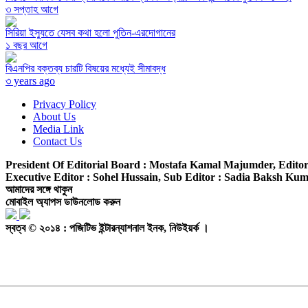
৩ সপ্তাহ আগে
সিরিয়া ইস্যুতে যেসব কথা হলো পুতিন-এরদোগানের
১ বছর আগে
বিএনপির বক্তব্য চারটি বিষয়ের মধ্যেই সীমাবদ্ধ
৩ years ago
Privacy Policy
About Us
Media Link
Contact Us
President Of Editorial Board :
Mostafa Kamal Majumder,
Editor
Executive Editor :
Sohel Hussain,
Sub Editor :
Sadia Baksh Kumk
আমাদের সঙ্গে থাকুন
মোবাইল অ্যাপস ডাউনলোড করুন
স্বত্ব © ২০১৪ : পজিটিভ ইন্টারন্যাশনাল ইনক, নিউইয়র্ক ।