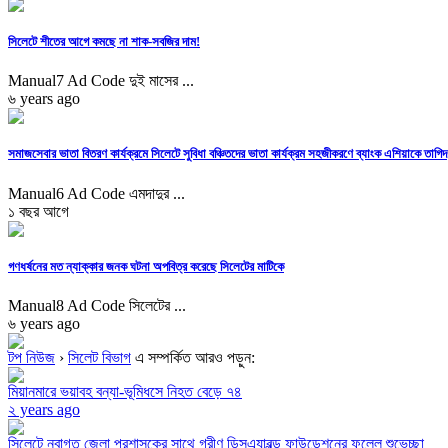
সিলেটে শীতের আগে কমছে না শাক-সবজির দাম!
Manual7 Ad Code দুই মাসের ...
৬ years ago
সমাজসেবার ভাতা বিতরণ কার্যক্রমে সিলেটে সুবিধা বঞ্চিতদের ভাতা কার্যক্রম সহজীকরণে ব্যাংক এশিয়াকে তাগিদ
Manual6 Ad Code এমদাদুর ...
১ বছর আগে
গণধর্ষনের মত ন্যাক্কার জনক ঘটনা অপবিত্র করেছে সিলেটের মাটিকে
Manual8 Ad Code সিলেটের ...
৬ years ago
টপ নিউজ
›
সিলেট বিভাগ
এ সম্পর্কিত আরও পড়ুন:
মিয়ানমারে ভয়াবহ বন্যা-ভূমিধসে নিহত বেড়ে ৭৪
২ years ago
সিলেটে নবাগত জেলা প্রশাসকের সাথে গ্রীণ ডিসএ্যাবল্ড ফাউন্ডেশনের ফুলেল শুভেচ্ছা