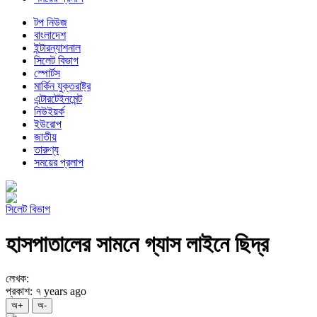
টপ নিউজ
বাংলাদেশ
ইন্টারন্যাশনাল
সিলেট বিভাগ
স্পোর্টস
মার্কিন যুক্তরাষ্ট্র
এন্টারটেইনমেন্ট
নিউইয়র্ক
ইউরোপ
জাতীয়
তারুণ্য
সময়ের প্রলাপ
সিলেট বিভাগ
হাসপাতালের সামনে গ্যাস লাইনে ছিদ্র
লেখক:
প্রকাশ: ৭ years ago
অ+
অ-