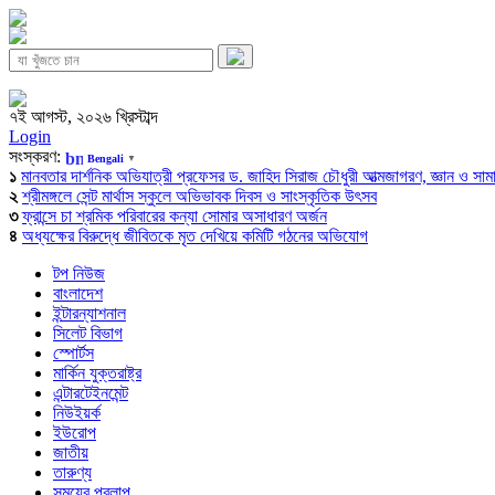
৭ই আগস্ট, ২০২৬ খ্রিস্টাব্দ
Login
সংস্করণ:
Bengali
▼
১
মানবতার দার্শনিক অভিযাত্রী প্রফেসর ড. জাহিদ সিরাজ চৌধুরী আত্মজাগরণ, জ্ঞান ও সামাজি
২
শ্রীমঙ্গলে সেন্ট মার্থাস স্কুলে অভিভাবক দিবস ও সাংস্কৃতিক উৎসব
৩
ফ্রান্সে চা শ্রমিক পরিবারের কন্যা সোমার অসাধারণ অর্জন
৪
অধ্যক্ষের বিরুদ্ধে জীবিতকে মৃত দেখিয়ে কমিটি গঠনের অভিযোগ
টপ নিউজ
বাংলাদেশ
ইন্টারন্যাশনাল
সিলেট বিভাগ
স্পোর্টস
মার্কিন যুক্তরাষ্ট্র
এন্টারটেইনমেন্ট
নিউইয়র্ক
ইউরোপ
জাতীয়
তারুণ্য
সময়ের প্রলাপ