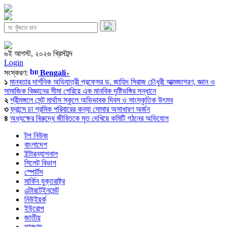
৬ই আগস্ট, ২০২৬ খ্রিস্টাব্দ
Login
সংস্করণ:
Bengali
▼
১
মানবতার দার্শনিক অভিযাত্রী প্রফেসর ড. জাহিদ সিরাজ চৌধুরী আত্মজাগরণ, জ্ঞান ও
সামাজিক বিজ্ঞানের সীমা পেরিয়ে এক মানবিক দৃষ্টিভঙ্গির সন্ধানে
২
শ্রীমঙ্গলে সেন্ট মার্থাস স্কুলে অভিভাবক দিবস ও সাংস্কৃতিক উৎসব
৩
ফ্রান্সে চা শ্রমিক পরিবারের কন্যা সোমার অসাধারণ অর্জন
৪
অধ্যক্ষের বিরুদ্ধে জীবিতকে মৃত দেখিয়ে কমিটি গঠনের অভিযোগ
টপ নিউজ
বাংলাদেশ
ইন্টারন্যাশনাল
সিলেট বিভাগ
স্পোর্টস
মার্কিন যুক্তরাষ্ট্র
এন্টারটেইনমেন্ট
নিউইয়র্ক
ইউরোপ
জাতীয়
তারুণ্য