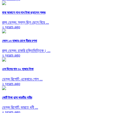
মাঝ আকাশে লাখ লাখ টাকা ছড়ালেন শ্বশুর
রম্য ডেস্ক: স্বপ্ন ছিল ছেলে বিয়ে ...
২ years ago
বেতন ১৩ হাজার চোখে হীরার চশমা
রম্য ডেস্ক: চাকরি চুক্তিভিত্তিক। ...
২ years ago
এক ডিমের দাম ৩০ হাজার টাকা
ডেস্ক রিপোর্ট: একেবারে গোল ...
২ years ago
কোটি টাকা ধান্দা ভারতীয় নারীর
ডেস্ক রিপোর্ট: ভারতে ধনী ...
২ years ago