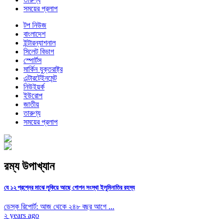
সময়ের প্রলাপ
টপ নিউজ
বাংলাদেশ
ইন্টারন্যাশনাল
সিলেট বিভাগ
স্পোর্টস
মার্কিন যুক্তরাষ্ট্র
এন্টারটেইনমেন্ট
নিউইয়র্ক
ইউরোপ
জাতীয়
তারুণ্য
সময়ের প্রলাপ
রম্য উপাখ্যান
যে ১২ প্রশ্নের মাঝে লুকিয়ে আছে গোপন সংস্থা ইলুমিনাতির রহস্য
ডেস্ক রিপোর্ট: আজ থেকে ২৪৮ বছর আগে ...
২ years ago