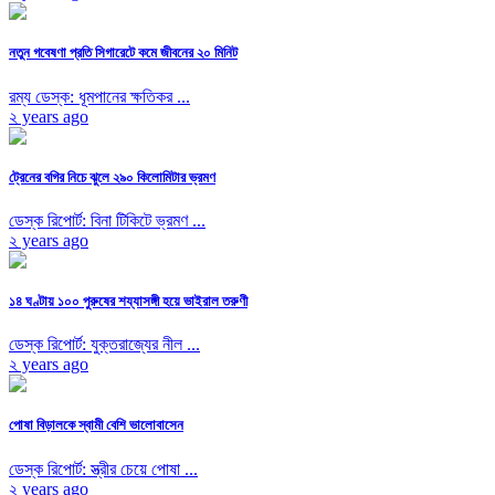
নতুন গবেষণা প্রতি সিগারেটে কমে জীবনের ২০ মিনিট
রম্য ডেস্ক: ধূমপানের ক্ষতিকর ...
২ years ago
ট্রেনের বগির নিচে ঝুলে ২৯০ কিলোমিটার ভ্রমণ
ডেস্ক রিপোর্ট: বিনা টিকিটে ভ্রমণ ...
২ years ago
১৪ ঘণ্টায় ১০০ পুরুষের শয্যাসঙ্গী হয়ে ভাইরাল তরুণী
ডেস্ক রিপোর্ট: যুক্তরাজ্যের নীল ...
২ years ago
পোষা বিড়ালকে স্বামী বেশি ভালোবাসেন
ডেস্ক রিপোর্ট: স্ত্রীর চেয়ে পোষা ...
২ years ago