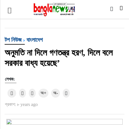
টপ নিউজ
বাংলাদেশ
টপ নিউজ
›
বাংলাদেশ
ইন্টারন্যাশনাল
অনুমতি না দিলে গণতন্ত্র হরণ, দিলে বলে
সরকার বাধ্য হয়েছে’
সিলেট বিভাগ
লেখক:
স্পোর্টস
অ+
অ-
মার্কিন যুক্তরাষ্ট্র
প্রকাশ: ৮ years ago
এন্টারটেইনমেন্ট
নিউইয়র্ক