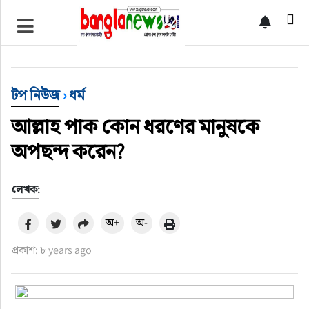
টপ নিউজ
বাংলাদেশ
টপ নিউজ
›
ধর্ম
ইন্টারন্যাশনাল
আল্লাহ পাক কোন ধরণের মানুষকে
অপছন্দ করেন?
সিলেট বিভাগ
লেখক:
স্পোর্টস
অ+
অ-
মার্কিন যুক্তরাষ্ট্র
প্রকাশ: ৮ years ago
এন্টারটেইনমেন্ট
নিউইয়র্ক