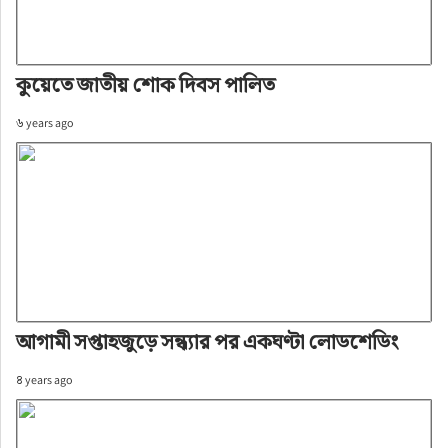
কুয়েতে জাতীয় শোক দিবস পালিত
৬ years ago
আগামী সপ্তাহজুড়ে সন্ধ্যার পর একঘণ্টা লোডশেডিং
৪ years ago