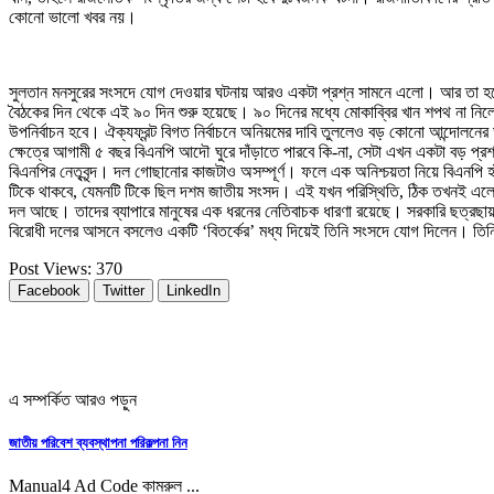
কোনো ভালো খবর নয়।
সুলতান মনসুরের সংসদে যোগ দেওয়ার ঘটনায় আরও একটা প্রশ্ন সামনে এলো। আর তা হচ্ছ
বৈঠকের দিন থেকে এই ৯০ দিন শুরু হয়েছে। ৯০ দিনের মধ্যে মোকাব্বির খান শপথ না নিল
উপনির্বাচন হবে। ঐক্যফ্রন্ট বিগত নির্বাচনে অনিয়মের দাবি তুললেও বড় কোনো আন্দ
ক্ষেত্রে আগামী ৫ বছর বিএনপি আদৌ ঘুরে দাঁড়াতে পারবে কি-না, সেটা এখন একটা বড় প
বিএনপির নেতৃবৃন্দ। দল গোছানোর কাজটাও অসম্পূর্ণ। ফলে এক অনিশ্চয়তা নিয়ে বিএনপি হ
টিকে থাকবে, যেমনটি টিকে ছিল দশম জাতীয় সংসদ। এই যখন পরিস্থিতি, ঠিক তখনই এলো সু
দল আছে। তাদের ব্যাপারে মানুষের এক ধরনের নেতিবাচক ধারণা রয়েছে। সরকারি ছত্রছায়া
বিরোধী দলের আসনে বসলেও একটি ‘বিতর্কের’ মধ্য দিয়েই তিনি সংসদে যোগ দিলেন। তি
Post Views:
370
Facebook
Twitter
LinkedIn
এ সম্পর্কিত আরও পড়ুন
জাতীয় পরিবেশ ব্যবস্থাপনা পরিকল্পনা নিন
Manual4 Ad Code কামরুল ...