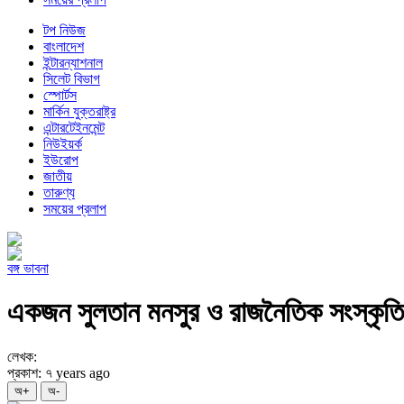
টপ নিউজ
বাংলাদেশ
ইন্টারন্যাশনাল
সিলেট বিভাগ
স্পোর্টস
মার্কিন যুক্তরাষ্ট্র
এন্টারটেইনমেন্ট
নিউইয়র্ক
ইউরোপ
জাতীয়
তারুণ্য
সময়ের প্রলাপ
বঙ্গ ভাবনা
একজন সুলতান মনসুর ও রাজনৈতিক সংস্কৃতি
লেখক:
প্রকাশ: ৭ years ago
অ+
অ-