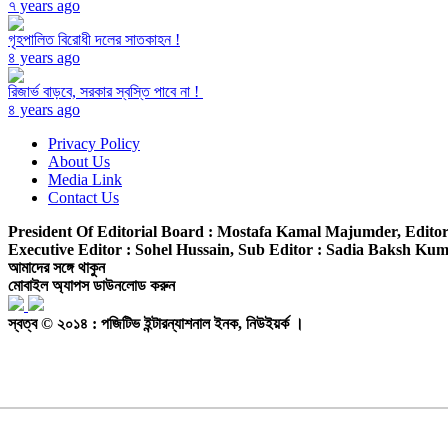
৭ years ago
গৃহপালিত বিরোধী দলের সাতকাহন !
৪ years ago
রিজার্ভ বাড়বে, সরকার স্বস্তি পাবে না !
৪ years ago
Privacy Policy
About Us
Media Link
Contact Us
President Of Editorial Board :
Mostafa Kamal Majumder,
Editor
Executive Editor :
Sohel Hussain,
Sub Editor :
Sadia Baksh Kumk
আমাদের সঙ্গে থাকুন
মোবাইল অ্যাপস ডাউনলোড করুন
স্বত্ব © ২০১৪ : পজিটিভ ইন্টারন্যাশনাল ইনক, নিউইয়র্ক ।