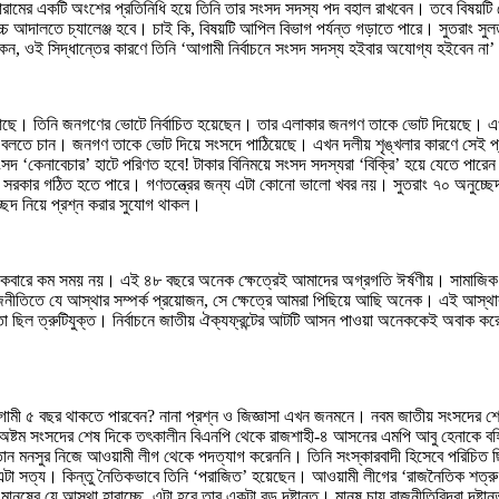
র একটি অংশের প্রতিনিধি হয়ে তিনি তার সংসদ সদস্য পদ বহাল রাখবেন। তবে বিষয়টি যে দ
 আদালতে চ্যালেঞ্জ হবে। চাই কি, বিষয়টি আপিল বিভাগ পর্যন্ত গড়াতে পারে। সুতরাং সুলত
েন, ওই সিদ্ধান্তের কারণে তিনি ‘আগামী নির্বাচনে সংসদ সদস্য হইবার অযোগ্য হইবেন ন
 আছে। তিনি জনগণের ভোটে নির্বাচিত হয়েছেন। তার এলাকার জনগণ তাকে ভোট দিয়েছে। এখ
 বলতে চান। জনগণ তাকে ভোট দিয়ে সংসদে পাঠিয়েছে। এখন দলীয় শৃঙ্খলার কারণে সেই প্র
সদ ‘কেনাবেচার’ হাটে পরিণত হবে! টাকার বিনিময়ে সংসদ সদস্যরা ‘বিক্রি’ হয়ে যেতে পারে
ল সরকার গঠিত হতে পারে। গণতন্ত্রের জন্য এটা কোনো ভালো খবর নয়। সুতরাং ৭০ অনুচ্ছ
চ্ছেদ নিয়ে প্রশ্ন করার সুযোগ থাকল।
ছর একেবারে কম সময় নয়। এই ৪৮ বছরে অনেক ক্ষেত্রেই আমাদের অগ্রগতি ঈর্ষণীয়। সামা
ীতিতে যে আস্থার সম্পর্ক প্রয়োজন, সে ক্ষেত্রে আমরা পিছিয়ে আছি অনেক। এই আস্থার সম
েও তা ছিল ত্রুটিযুক্ত। নির্বাচনে জাতীয় ঐক্যফ্রন্টের আটটি আসন পাওয়া অনেককেই অবাক ক
গামী ৫ বছর থাকতে পারবেন? নানা প্রশ্ন ও জিজ্ঞাসা এখন জনমনে। নবম জাতীয় সংসদের শে
িল। অষ্টম সংসদের শেষ দিকে তৎকালীন বিএনপি থেকে রাজশাহী-৪ আসনের এমপি আবু হেনাকে ব
 মনসুর নিজে আওয়ামী লীগ থেকে পদত্যাগ করেননি। তিনি সংস্কারবাদী হিসেবে পরিচিত ছ
 এটা সত্য। কিন্তু নৈতিকভাবে তিনি ‘পরাজিত’ হয়েছেন। আওয়ামী লীগের ‘রাজনৈতিক শত্রু’ 
নুষের যে আস্থা হারাচ্ছে, এটা হবে তার একটা বড় দৃষ্টান্ত। মানুষ চায় রাজনীতিবিদরা দৃ