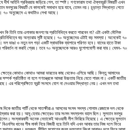
ীর্ঘ আইনি প্রক্রিয়ায় জড়িয়ে গেল, তা স্পষ্ট। গণফোরাম তথা ঐক্যফ্রন্ট বিষয়টি এখন
ান মনসুরের বিষয়টি যে কালকেই সমাধান হয়ে যাবে, তেমন নয়। চূড়ান্ত সিদ্ধান্ত পেতে
া’। ৭০ অনুচ্ছেদে এ কথাটাও লেখা আছে।
ন কি তিনি তার এলাকার জনগণের প্রতিনিধিত্ব করতে পারবেন না? এটা একটা মৌলিক
তিনিধিত্বে বড় অন্তরায় সৃষ্টি হয়েছে। ৭০ অনুচ্ছেদের এটাই বড় সমস্যা। অনেকেই ৭০
ন। দল ভাঙা ও নতুন দল গড়া একটি স্বাভাবিক ব্যাপারে পরিণত হবে। যাদের হাতে টাকা
েদ পরিবর্তন না করাই শ্রেয়। তবে ৭০ অনুচ্ছেদকে আরও যুগোপযোগী করা যায়। যেমন- ৭০
জিক ক্ষেত্রে কোথাও কোথাও আমরা ভারতের কাছ থেকেও এগিয়ে আছি। কিন্তু আমাদের
্পর্ক প্রতিষ্ঠিত না হলে গণতন্ত্রকে আমরা উচ্চতায় নিয়ে যেতে পারব না। একটি জাতীয়
রেছে। এর পরিপ্রেক্ষিতে ফ্রন্ট সংসদে যোগ না দেওয়ার সিদ্ধান্ত নেয়। এখন দল তথা
ষ দিকে জাতীয় পার্টি থেকে সাতক্ষীরা-৪ আসনের সংসদ সদস্য গোলাম রেজাকে দল থেকে
হিস্কার করা হয়। আবু হেনার ক্ষেত্রেও তার সংসদ সদস্যপদ বহাল ছিল। সুলতান মনসুর
িলেন। সংস্কারবাদী অনেক নেতাকেই আওয়ামী লীগ ফিরিয়ে নিয়েছে। এ ক্ষেত্রে সুলতান
বিএনপির ধানের শীষ মার্কা নিয়ে বিজয়ী হয়ে তিনি যদি এখন আবার তার নিজ দলে ফিরে
ষ্টান্ত স্থাপন করুন। দলবদল, সীমিত সুযোগের জন্য দলত্যাগ কিংবা আবারও দলে ফিরে আসা