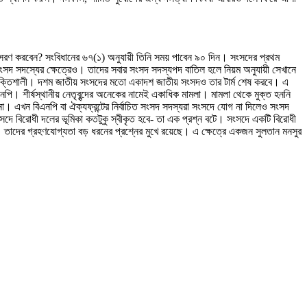
সরণ করবেন? সংবিধানের ৬৭(১) অনুযায়ী তিনি সময় পাবেন ৯০ দিন। সংসদের প্রথম
ংসদ সদস্যের ক্ষেত্রেও। তাদের সবার সংসদ সদস্যপদ বাতিল হলে নিয়ম অনুযায়ী সেখানে
 শক্তিশালী। দশম জাতীয় সংসদের মতো একাদশ জাতীয় সংসদও তার টার্ম শেষ করবে। এ
। শীর্ষস্থানীয় নেতৃবৃন্দের অনেকের নামেই একাধিক মামলা। মামলা থেকে মুক্ত হননি
া। এখন বিএনপি বা ঐক্যফ্রন্টের নির্বাচিত সংসদ সদস্যরা সংসদে যোগ না দিলেও সংসদ
ে বিরোধী দলের ভূমিকা কতটুকু স্বীকৃত হবে- তা এক প্রশ্ন বটে। সংসদে একটি বিরোধী
 তাদের গ্রহণযোগ্যতা বড় ধরনের প্রশ্নের মুখে রয়েছে। এ ক্ষেত্রে একজন সুলতান মনসুর