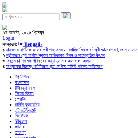
৭ই আগস্ট, ২০২৬ খ্রিস্টাব্দ
Login
সংস্করণ:
Bengali
▼
১
মানবতার দার্শনিক অভিযাত্রী প্রফেসর ড. জাহিদ সিরাজ চৌধুরী আত্মজাগরণ, জ্ঞান ও সামাজি
২
শ্রীমঙ্গলে সেন্ট মার্থাস স্কুলে অভিভাবক দিবস ও সাংস্কৃতিক উৎসব
৩
ফ্রান্সে চা শ্রমিক পরিবারের কন্যা সোমার অসাধারণ অর্জন
৪
অধ্যক্ষের বিরুদ্ধে জীবিতকে মৃত দেখিয়ে কমিটি গঠনের অভিযোগ
টপ নিউজ
বাংলাদেশ
ইন্টারন্যাশনাল
সিলেট বিভাগ
স্পোর্টস
মার্কিন যুক্তরাষ্ট্র
এন্টারটেইনমেন্ট
নিউইয়র্ক
ইউরোপ
জাতীয়
তারুণ্য
সময়ের প্রলাপ