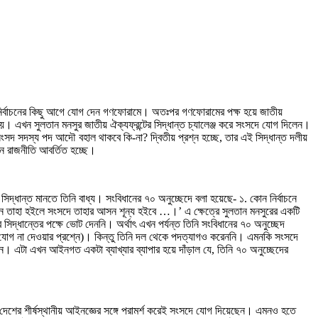
ণ নির্বাচনের কিছু আগে যোগ দেন গণফোরামে। অতঃপর গণফোরামের পক্ষ হয়ে জাতীয়
ি হয়। এখন সুলতান মনসুর জাতীয় ঐক্যফ্রন্টের সিদ্ধান্ত চ্যালেঞ্জ করে সংসদে যোগ দিলেন।
সংসদ সদস্য পদ আদৌ বহাল থাকবে কি-না? দ্বিতীয় প্রশ্ন হচ্ছে, তার এই সিদ্ধান্ত দলীয়
খন রাজনীতি আবর্তিত হচ্ছে।
 সিদ্ধান্ত মানতে তিনি বাধ্য। সংবিধানের ৭০ অনুচ্ছেদে বলা হয়েছে- ১. কোন নির্বাচনে
েন তাহা হইলে সংসদে তাহার আসন শূন্য হইবে …।’ এ ক্ষেত্রে সুলতান মনসুরের একটি
ধান্তের পক্ষে ভোট দেননি। অর্থাৎ এখন পর্যন্ত তিনি সংবিধানের ৭০ অনুচ্ছেদ
 যোগ না দেওয়ার প্রশ্নে)। কিন্তু তিনি দল থেকে পদত্যাগও করেননি। এমনকি সংসদে
। এটা এখন আইনগত একটা ব্যাখ্যার ব্যাপার হয়ে দাঁড়াল যে, তিনি ৭০ অনুচ্ছেদের
শের শীর্ষস্থানীয় আইনজ্ঞের সঙ্গে পরামর্শ করেই সংসদে যোগ দিয়েছেন। এমনও হতে