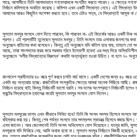
পারে, আগামীতে তিনি আলাদাভাবে গণফোরামকে সংগঠিত করতে পারেন। এ ক্ষেত্রে গণফোরামে
নির্বাচন কমিশনকে অবহিত করেছে। কমিশন এখন একটি সিদ্ধান্ত নেবে। এই সিদ্ধান্ত উচ্চ
আমাদের আরও কিছুদিন অপেক্ষা করতে হবে। তবে এটাও সত্য, যে সিদ্ধান্তই আসুক না ক
সুলতান মনসুর সংসদে যোগ দিতে পারবেন, কি পারবেন না- এই বিতর্কের আরও একটি দিক
প্রশ্ন। এই প্রশ্নটিই তুলেছেন সুলতান মনসুর। তিনি সংসদে তার এলাকার জনগণের কথা
অনুচ্ছেদ বাতিলের কথা বলেছেন। কিন্তু এই অনুচ্ছেদ যদি বাতিল হয়ে যায়, তাহলে তো সং
আছে, তারা সাংসদদের ক্রয় করে সরকার গঠনে উদ্যোগী হবেন! এর মধ্য দিয়ে অস্থিতিশী
অনুচ্ছেদে ‘দলীয় সিদ্ধান্তের বিরুদ্ধে’ কথাটা অন্তর্ভুক্ত হওয়া উচিত। না হলে ৭০ অনু
বাংলাদেশ স্বাধীনতার ৪৮ বছর পূর্ণ করবে চলতি মার্চ মাসে। একটি দেশের জন্য ৪৮ ব
একটা বড় অন্তরায় হচ্ছে- রাজনৈতিক সংস্কৃতির ক্ষেত্রে আমরা অনেক পিছিয়ে আছি। রাজন
নির্বাচন হয়েছে বটে; কিন্তু নির্বাচনটি ভালো হয়নি। সব দলের অংশগ্রহণে নির্বাচনটি হল
ফ্রন্টের সিদ্ধান্তকে চ্যালেঞ্জ করেই সুলতান মনসুর সংসদে যোগ দিলেন।
সুলতান মনসুরের ভাগ্য এখন কীভাবে লিখিত হবে? তিনি কি সংসদ সদস্য হিসেবে সংসদে আ
বহিস্কার করা হয়। কিন্তু শেষ পর্যন্ত সংসদে তার সদস্যপদ স্বতন্ত্র হিসেবে বজায় ছ
এসব জানেন। আর জেনেশুনেই তিনি সংসদ অধিবেশনে যোগ দিয়েছেন। যতদূর জানি, সুলতান
মনসুরকে যদি ফিরিয়ে নেয়, আমি অবাক হবো না। সুলতান মনসুর নির্বাচনে বিজয়ী হয়েছেন,
যান, তাহলে রাজনৈতিক সংস্কৃতির জন্য সেটা হবে দুঃখজনক ঘটনা। রাজনীতিবিদদের প্রতি মা