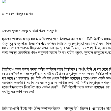
ড. তারেক শামসুর রেহমান
একজন সুলতান মনসুর ও রাজনৈতিক সংস্কৃতি
সুলতান মোহাম্মদ মনসুর সংসদ অধিবেশনে যোগ দিয়েছেন গত ৭ মার্চ। তিনি নির্বাচিত স
ঐক্যফ্রন্টের ব্যানারে ধানের শীষ প্রতীক নিয়ে নির্বাচনে প্রতিদ্বন্দ্বিতা করে বিজয়ী হ
সংসদে তার যোগদানের সিদ্ধান্ত এখন নানা প্রশ্নের জন্ম দিয়েছে। যে প্রশ্নটি বড় হয়ে 
অপর সদস্য মোকাব্বির খানও অনুসরণ করবেন কি-না? তৃতীয় প্রশ্ন, সুলতান মনসুরের সংসদ
নির্বাচিত একজন সংসদ সদস্য দলীয় কার্যক্রম দ্বারা নিয়ত্রিত। অর্থাৎ তিনি যে দল থেকে ন
কোন রাজনৈতিক দলের প্রার্থীরূপে মনোনীত হইয়া কোন ব্যক্তি সংসদ সদস্য নির্বাচিত 
দল আছে (গণফোরাম) এবং তিনি ওই দল থেকে নির্বাচিত হয়েছেন। তবে এখানে একটি শুভঙ্ক
বরখেলাপ করেননি। সংবিধানের ৭০ অনুচ্ছেদে কোথাও লেখা নেই ‘দলীয় সিদ্ধান্ত অমান্য
দলের সিদ্ধান্তের বিরোধিতা করে ভোটও দেননি। তিনি বিরোধী দলের আসনে বসেছেন এবং আম
কতটুকু বরখেলাপ করেছেন!
তিনি আওয়ামী লীগের সাংগঠনিক সম্পাদক ছিলেন। ডাকসুর ভিপি ছিলেন। এর আগেও সাংসদ 