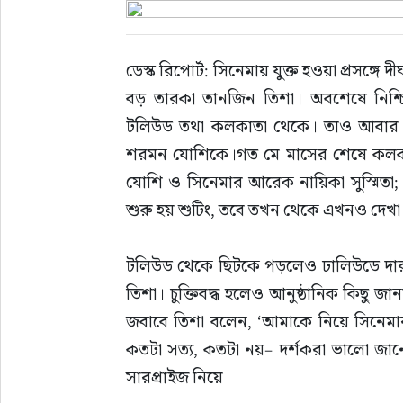
ইউরোপ
ডেস্ক রিপোর্ট: সিনেমায় যুক্ত হওয়া প্রসঙ্গে দ
জাতীয়
বড় তারকা তানজিন তিশা। অবশেষে নিশ্চ
টলিউড তথা কলকাতা থেকে। তাও আবার নায়
তারুণ্য
শরমন যোশিকে।গত মে মাসের শেষে কলকাত
যোশি ও সিনেমার আরেক নায়িকা সুস্মিতা; 
সময়ের প্রলাপ
শুরু হয় শুটিং, তবে তখন থেকে এখনও দেখা
টলিউড থেকে ছিটকে পড়লেও ঢালিউডে দারু
তিশা। চুক্তিবদ্ধ হলেও আনুষ্ঠানিক কিছু জা
জবাবে তিশা বলেন, ‘আমাকে নিয়ে সিনে
কতটা সত্য, কতটা নয়– দর্শকরা ভালো জা
সারপ্রাইজ নিয়ে