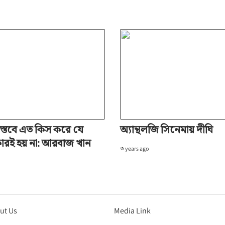
স্তবে এত কিস করে যে
অ্যান্থলজি সিনেমায় দীঘি
কারই হয় না: আরবাজ খান
৩ years ago
ut Us
Media Link