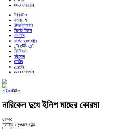
সময়ের প্রলাপ
টপ নিউজ
বাংলাদেশ
ইন্টারন্যাশনাল
সিলেট বিভাগ
স্পোর্টস
মার্কিন যুক্তরাষ্ট্র
এন্টারটেইনমেন্ট
নিউইয়র্ক
ইউরোপ
জাতীয়
তারুণ্য
সময়ের প্রলাপ
লাইফস্টাইল
নারিকেল দুধে ইলিশ মাছের কোরমা
লেখক:
প্রকাশ: ৮ years ago