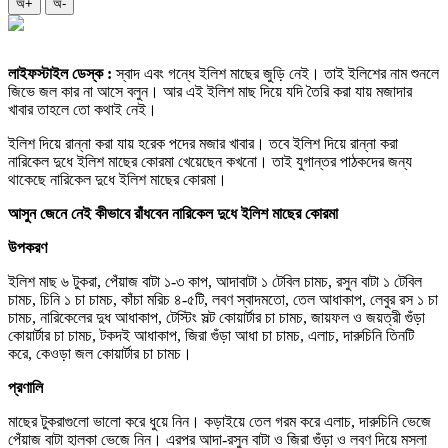
অ+
অ-
লাইফস্টাইল ডেস্ক :
স্বাদ এবং গন্ধে ইলিশ মাছের জুড়ি নেই। তাই ইলিশের নাম শুনলে
জিভে জল কার না আসে বলুন। আর এই ইলিশ মাছ দিয়ে যদি তৈরি করা যায় মজাদার
খাবার তাহলে তো কথাই নেই।
ইলিশ দিয়ে রান্না করা যায় হরেক পদের মজার খাবার। তবে ইলিশ দিয়ে রান্না করা
নারিকেল দুধে ইলিশ মাছের কোরমা খেয়েছেন কখনো। তাই যুগান্তর পাঠকদের জন্য
থাকেছে নারিকেল দুধে ইলিশ মাছের কোরমা।
আসুন জেনে নেই কীভাবে রাঁধবেন নারিকেল দুধে ইলিশ মাছের কোরমা
উপকরণ
ইলিশ মাছ ৬ টুকরা, পেঁয়াজ বাটা ১-৩ কাপ, আদাবাটা ১ টেবিল চামচ, রসুন বাটা ১ টেবিল
চামচ, চিনি ১ চা চামচ, কাঁচা মরিচ ৪-৫টি, লবণ স্বাদমতো, তেল আধাকাপ, লেবুর রস ১ চা
চামচ, নারিকেলের দুধ আধাকাপ, টেস্টিং সল্ট কোয়ার্টার চা চামচ, জায়ফল ও জয়ত্রী গুঁড়া
কোয়ার্টার চা চামচ, টকদই আধাকাপ, জিরা গুঁড়া আধা চা চামচ, এলাচ, দারুচিনি তিনটি
করে, কেওড়া জল কোয়ার্টার চা চামচ।
প্রণালি
মাছের টুকরাগুলো ভালো করে ধুয়ে নিন। কড়াইয়ে তেল গরম করে এলাচ, দারুচিনি ভেজে
পেঁয়াজ বাটা হালকা ভেজে নিন। এরপর আদা-রসুন বাটা ও জিরা গুঁড়া ও লবণ দিয়ে মসলা