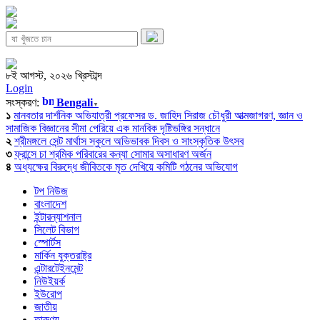
৮ই আগস্ট, ২০২৬ খ্রিস্টাব্দ
Login
সংস্করণ:
Bengali
▼
১
মানবতার দার্শনিক অভিযাত্রী প্রফেসর ড. জাহিদ সিরাজ চৌধুরী আত্মজাগরণ, জ্ঞান ও
সামাজিক বিজ্ঞানের সীমা পেরিয়ে এক মানবিক দৃষ্টিভঙ্গির সন্ধানে
২
শ্রীমঙ্গলে সেন্ট মার্থাস স্কুলে অভিভাবক দিবস ও সাংস্কৃতিক উৎসব
৩
ফ্রান্সে চা শ্রমিক পরিবারের কন্যা সোমার অসাধারণ অর্জন
৪
অধ্যক্ষের বিরুদ্ধে জীবিতকে মৃত দেখিয়ে কমিটি গঠনের অভিযোগ
টপ নিউজ
বাংলাদেশ
ইন্টারন্যাশনাল
সিলেট বিভাগ
স্পোর্টস
মার্কিন যুক্তরাষ্ট্র
এন্টারটেইনমেন্ট
নিউইয়র্ক
ইউরোপ
জাতীয়
তারুণ্য