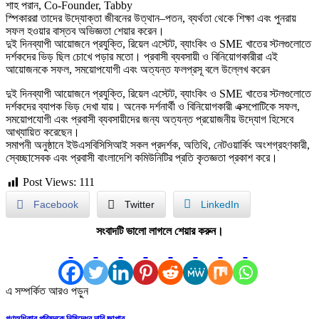
শাহ পরান, Co-Founder, Tabby
স্পিকাররা তাদের উদ্যোক্তা জীবনের উত্থান–পতন, ব্যর্থতা থেকে শিক্ষা এবং পুনরায়
সফল হওয়ার বাস্তব অভিজ্ঞতা শেয়ার করেন।
দুই দিনব্যাপী আয়োজনে প্রযুক্তি, রিয়েল এস্টেট, ব্যাংকিং ও SME খাতের স্টলগুলোতে
দর্শকদের ভিড় ছিল চোখে পড়ার মতো। প্রবাসী ব্যবসায়ী ও বিনিয়োগকারীরা এই
আয়োজনকে সফল, সময়োপযোগী এবং অত্যন্ত ফলপ্রসূ বলে উল্লেখ করেন
দুই দিনব্যাপী আয়োজনে প্রযুক্তি, রিয়েল এস্টেট, ব্যাংকিং ও SME খাতের স্টলগুলোতে
দর্শকদের ব্যাপক ভিড় দেখা যায়। অনেক দর্শনার্থী ও বিনিয়োগকারী এক্সপোটিকে সফল,
সময়োপযোগী এবং প্রবাসী ব্যবসায়ীদের জন্য অত্যন্ত প্রয়োজনীয় উদ্যোগ হিসেবে
আখ্যায়িত করেছেন।
সমাপনী অনুষ্ঠানে ইউএসবিসিসিআই সকল প্রদর্শক, অতিথি, নেটওয়ার্কিং অংশগ্রহণকারী,
স্বেচ্ছাসেবক এবং প্রবাসী বাংলাদেশি কমিউনিটির প্রতি কৃতজ্ঞতা প্রকাশ করে।
Post Views:
111
Facebook
Twitter
LinkedIn
সংবাদটি ভালো লাগলে শেয়ার করুন।
এ সম্পর্কিত আরও পড়ুন
গণঅধিকার পরিষদকে নিষিদ্ধের দাবি জাপার