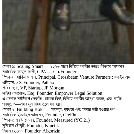
সেশন ১: Scaling Smart — ২০২৬ সালে বিনিয়োগকারীর নজরে কীভাবে আসবেন
মডারেটর: আহাদ আলী, CPA — Co-Founder
স্পিকার : সাকিব জামাল, Principal, Crossbeam Venture Partners : হুসাইন এম
এলিয়াস, 3X Founder, Pathao
শারিয়া হুদা, VP, Startup, JP Morgan
সাইদা নাসরোজ, Esq, Founder, Empower Legal Solution
এ সেশনে স্টার্টআপ স্কেলিং, মার্কেট ফিট, বিনিয়োগকারীর আস্থা অর্জন, এবং ফান্ডিং
প্রস্তুতি—এসব মূল বিষয় তুলে ধরা হয়।
সেশন ২: Building Bold — সাফল্য, ব্যর্থতা এবং আবার জয়ী হওয়ার পথ
মডারেটর: ইসমাইল আহমেদ, Founder, CreFin
স্পিকার: মনজি দোলন, Founder, Measured (YC 21)
সুফিয়ান চৌধুরী, Founder, Kinetik
সিয়াম হোসেন, Founder, Algorizin