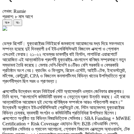
লেখক: Rumie
প্রকাশ: ৮ মাস আগে
অ+
অ-
ডেস্ক রিপোর্ট : যুক্তরাষ্ট্রের নিউইয়র্কে জমকালো আয়োজনের মধ্য দিয়ে সফলভাবে
সম্পন্ন হয়েছে দুই দিনব্যাপী ৪র্থ ইউএসবিসিসিআই বিজনেস এক্সপো ও গ্লোবাল
এসএমই ফেয়ার। ২১–২২ নভেম্বর ডাবলট্রি বাই হিলটন, লাগার্ডিয়া এয়ারপোর্টে
আয়োজিত এই আন্তর্জাতিক প্রদর্শনী যুক্তরাষ্ট্র–বাংলাদেশ বাণিজ্য সম্প্রসারণে নতুন
সম্ভাবনা তৈরি করেছে। মেলায় দেশি-বিদেশি ৪০টিরও বেশি সরকারি ও বেসরকারি
প্রতিষ্ঠান অংশ নেয়। ব্যাংকিং ও ফিন্যান্স, রিয়েল এস্টেট, আইটি–টেক, ইনভেস্টমেন্ট,
মর্টগেজ, রেস্টুরেন্ট, CPA ও বিজনেস কনসালটিংসহ বিভিন্ন খাতের উপস্থিতিতে পুরো
প্রদর্শনীস্থল ছিল সরব ও প্রাণবন্ত।
এক্সপোটির উদ্বোধন করেন নিউইয়র্ক স্টেট অ্যাসেম্বলি ওম্যান জেনিফার রাজকুমার।
তিনি বলেন, “বাংলাদেশি কমিউনিটি ব্যবসা ও নেতৃত্বে দ্রুত উন্নতি করছে। এই ধরনের
আন্তর্জাতিক আয়োজন দুই দেশের বাণিজ্যিক সম্পর্ককে আরও শক্তিশালী করবে।”
উদ্বোধনী অনুষ্ঠানে ইউএসবিসিসিআই প্রেসিডেন্ট মো. লিটন আহমেদসহ যুক্তরাষ্ট্রের
বিভিন্ন চেম্বার, ব্যবসায়ী সংগঠন ও কমিউনিটির প্রতিনিধিরা উপস্থিত ছিলেন।
এক্সপোতে অনুষ্ঠিত হয় বিভিন্ন বিষয়ভিত্তিক সেমিনার। SBA Funding + MWBE
Certification + Risk Coverage এছাড়াও ছিল: B2B নেটওয়ার্কিং সেশন,
ব্যবসায়িক সেমিনার ও প্যানেল আলোচনা, গ্লোবাল বিজনেস এক্সেলেন্স অ্যাওয়ার্ডস, টেক