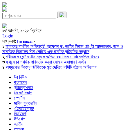
৮ই আগস্ট, ২০২৬ খ্রিস্টাব্দ
Login
সংস্করণ:
Bengali
▼
১
মানবতার দার্শনিক অভিযাত্রী প্রফেসর ড. জাহিদ সিরাজ চৌধুরী আত্মজাগরণ, জ্ঞান ও
সামাজিক বিজ্ঞানের সীমা পেরিয়ে এক মানবিক দৃষ্টিভঙ্গির সন্ধানে
২
শ্রীমঙ্গলে সেন্ট মার্থাস স্কুলে অভিভাবক দিবস ও সাংস্কৃতিক উৎসব
৩
ফ্রান্সে চা শ্রমিক পরিবারের কন্যা সোমার অসাধারণ অর্জন
৪
অধ্যক্ষের বিরুদ্ধে জীবিতকে মৃত দেখিয়ে কমিটি গঠনের অভিযোগ
টপ নিউজ
বাংলাদেশ
ইন্টারন্যাশনাল
সিলেট বিভাগ
স্পোর্টস
মার্কিন যুক্তরাষ্ট্র
এন্টারটেইনমেন্ট
নিউইয়র্ক
ইউরোপ
জাতীয়
তারুণ্য