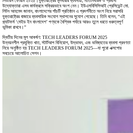
লিডারস ফোরাম ২০২৫।যুক্তরাষ্ট্রের মূলধারার ব্যবসায়ী, নীতিনির্ধারক ও প্রবাসী
উদ্যোক্তারা এসব কার্যক্রমে সক্রিয়ভাবে অংশ নেন। ইউএসবিসিসিআই প্রেসিডেন্ট মো.
লিটন আহমেদ জানান, বাংলাদেশের পাঁচটি প্রতিষ্ঠান এ প্রদর্শনীতে অংশ নিয়ে সরাসরি
যুক্তরাষ্ট্রের বাজারে ব্যবসায়িক সংযোগ স্থাপনের সুযোগ পেয়েছে। তিনি বলেন, “এই
প্ল্যাটফর্ম ‘মেইড ইন বাংলাদেশ’ পণ্যকে বৈশ্বিক পর্যায়ে আরও তুলে ধরতে গুরুত্বপূর্ণ
ভূমিকা রাখবে।”
দ্বিতীয় দিনের মূল আকর্ষণ: TECH LEADERS FORUM 2025
উন্নয়নশীল প্রযুক্তি খাত, স্টার্টআপ বিনিয়োগ, উদ্ভাবন, এবং ভবিষ্যতের ব্যবসা প্রবণতা
নিয়ে অনুষ্ঠিত হয় TECH LEADERS FORUM 2025—যা পুরো এক্সপোর
সবচেয়ে আলোচিত সেশন।