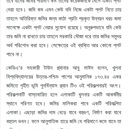
তবে যাদের জমির পরিমাণ কম তাদের কয়েকজনকে মিলে একটা প্লট 
দেয়া হবে। জমি কম এমন কেউ যদি নিজে একটা প্লট নিতে চায় 
তাহলে অতিরিক্ত জমির জন্য কাঠা প্রতি প্রকৃত উন্নয়ন খরচ জমা 
সাপেক্ষে একটা প্লট নেয়ার সুযোগ রয়েছে। অনুরুপভাবে যদি কেউ 
তার জমি না রাখতে চায় তাহলে সরকারি মৌজা দরে তার জমির সমুদয় 
অর্থ পরিশোধ করা হবে। সেক্ষেত্রে ওই ব্যক্তি আর কোনো প্লট 
পাবে না।
কেডিএ’র সহকারী টাউন প্ল্যানার আবু সাঈদ বলেন, খুলনা 
বিশ্ববিদ্যালয়ের উত্তর-পশ্চিম পাশের আনুমানিক ১৭৩.৪৫ একর 
জমিতে গৃহীত ভূমি পুনর্বিন্যাস প্ল্যান টিও ওই পরিকল্পনারই অংশ। 
পরিকল্পনাটি বাস্তবায়িত হলে এলাকাটি খুলনার একটি আকর্ষনীয় 
স্থানে পরিণত হবে। জমির মালিকরা পাবে একটি পরিকল্পিত 
এলাকা। এছাড়া জমির দাম বেড়ে যাবে বহুগুণ, নির্মাণ করা যাবে 
বহুতল ভবন। ফলে আনুপাতিক হারে জমি যে পরিমাণে কমে যাবে তা 