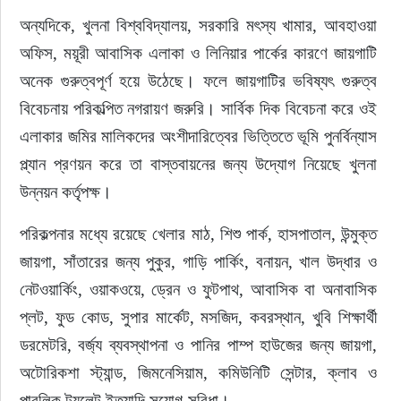
অন্যদিকে, খুলনা বিশ্ববিদ্যালয়, সরকারি মৎস্য খামার, আবহাওয়া 
অফিস, ময়ূরী আবাসিক এলাকা ও লিনিয়ার পার্কের কারণে জায়গাটি 
অনেক গুরুত্বপূর্ণ হয়ে উঠেছে। ফলে জায়গাটির ভবিষ্যৎ গুরুত্ব 
বিবেচনায় পরিকল্পিত নগরায়ণ জরুরি। সার্বিক দিক বিবেচনা করে ওই 
এলাকার জমির মালিকদের অংশীদারিত্বের ভিত্তিতে ভূমি পুনর্বিন্যাস 
প্ল্যান প্রণয়ন করে তা বাস্তবায়নের জন্য উদ্যোগ নিয়েছে খুলনা 
উন্নয়ন কর্তৃপক্ষ।
পরিকল্পনার মধ্যে রয়েছে খেলার মাঠ, শিশু পার্ক, হাসপাতাল, উন্মুক্ত 
জায়গা, সাঁতারের জন্য পুকুর, গাড়ি পার্কিং, বনায়ন, খাল উদ্ধার ও 
নেটওয়ার্কিং, ওয়াকওয়ে, ড্রেন ও ফুটপাথ, আবাসিক বা অনাবাসিক 
প্লট, ফুড কোড, সুপার মার্কেট, মসজিদ, কবরস্থান, খুবি শিক্ষার্থী 
ডরমেটরি, বর্জ্য ব্যবস্থাপনা ও পানির পাম্প হাউজের জন্য জায়গা, 
অটোরিকশা স্ট্যান্ড, জিমনেসিয়াম, কমিউনিটি সেন্টার, ক্লাব ও 
পাবলিক টয়লেট ইত্যাদি সুযোগ-সুবিধা।