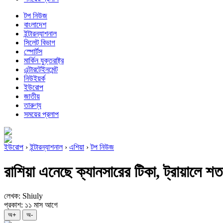
টপ নিউজ
বাংলাদেশ
ইন্টারন্যাশনাল
সিলেট বিভাগ
স্পোর্টস
মার্কিন যুক্তরাষ্ট্র
এন্টারটেইনমেন্ট
নিউইয়র্ক
ইউরোপ
জাতীয়
তারুণ্য
সময়ের প্রলাপ
ইউরোপ
›
ইন্টারন্যাশনাল
›
এশিয়া
›
টপ নিউজ
রাশিয়া এনেছে ক্যানসারের টিকা, ট্রায়ালে শ
লেখক: Shiuly
প্রকাশ: ১১ মাস আগে
অ+
অ-