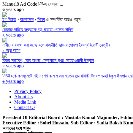
Manual8 Ad Code নিউজ ডেস্ক: ...
৩ years ago
টপ নিউজ
›
বাংলাদেশ
›
শিক্ষা
এ সম্পর্কিত আরও পড়ুন:
মেজাজ হারিয়ে ভক্তকে চড় মারতে গেলেন সাকিব
২ years ago
নারীদের ধ্বংস করা হচ্ছে বলে রাজনীতি ছাড়ার ঘোষণা বৈষম্যবিরোধী নেত্রীর
১ বছর আগে
বিজয় সমাবেশ, ‘জয় বাংলা’ স্লোগানে মুখর সোহরাওয়ার্দী উদ্যান
৮ years ago
নিউইয়র্কে কনসুলেটে শহীদ শেখ কামাল এর ৭১তম জন্মবার্ষিকী উদযাপন-হাকিকুল ইসলাম মে
৬ years ago
Privacy Policy
About Us
Media Link
Contact Us
President Of Editorial Board :
Mostafa Kamal Majumder,
Editor
Executive Editor :
Sohel Hussain,
Sub Editor :
Sadia Baksh Kumk
আমাদের সঙ্গে থাকুন