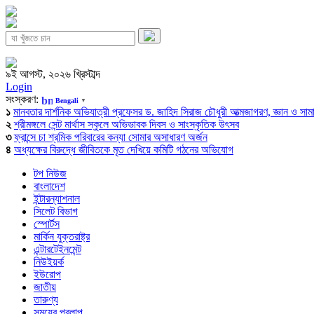
৯ই আগস্ট, ২০২৬ খ্রিস্টাব্দ
Login
সংস্করণ:
Bengali
▼
১
মানবতার দার্শনিক অভিযাত্রী প্রফেসর ড. জাহিদ সিরাজ চৌধুরী আত্মজাগরণ, জ্ঞান ও সামাজি
২
শ্রীমঙ্গলে সেন্ট মার্থাস স্কুলে অভিভাবক দিবস ও সাংস্কৃতিক উৎসব
৩
ফ্রান্সে চা শ্রমিক পরিবারের কন্যা সোমার অসাধারণ অর্জন
৪
অধ্যক্ষের বিরুদ্ধে জীবিতকে মৃত দেখিয়ে কমিটি গঠনের অভিযোগ
টপ নিউজ
বাংলাদেশ
ইন্টারন্যাশনাল
সিলেট বিভাগ
স্পোর্টস
মার্কিন যুক্তরাষ্ট্র
এন্টারটেইনমেন্ট
নিউইয়র্ক
ইউরোপ
জাতীয়
তারুণ্য
সময়ের প্রলাপ