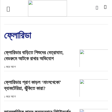
টপ নিউজ
বাংলাদেশ
ফ্লোরিডা
ইন্টারন্যাশনাল
ফ্লোরিডার বাড়িতে শিশুদের বেত্রাঘাত,
সিলেট বিভাগ
বেডরুমে আটকে রাখার অভিযোগ
১ বছর আগে
স্পোর্টস
ফ্লোরিডায় প্রাণ কাড়ল ‘মাংসখেকো’
মার্কিন যুক্তরাষ্ট্র
ব্যাকটেরিয়া, ঝুঁকিতে কারা?
এন্টারটেইনমেন্ট
১ বছর আগে
নিউইয়র্ক