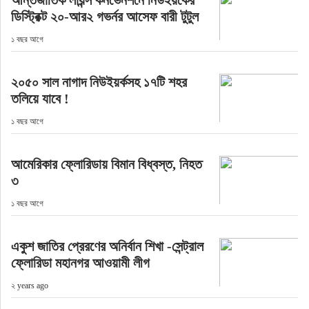
আন্তর্জাতিক লায়ন্স কনভেনশনে নিউইয়র্কের
ডিস্ট্রিক্ট ২০-আর২ গভর্নর আসেফ বারী টুটুল
ইউরোপ
১ বছর আগে
জাতীয়
২০৫০ সাল নাগাদ নিউইয়র্কসহ ১৭টি শহর
তলিয়ে যাবে !
তারুণ্য
১ বছর আগে
সময়ের প্রলাপ
আমেরিকার ফ্লোরিডায় বিমান বিধ্বস্ত, নিহত
৩
১ বছর আগে
একুশ জাতির প্রেরণের অনির্বান শিখা -সেন্ট্রাল
ফ্লোরিডা মহানগর আওয়ামী লীগ
২ years ago